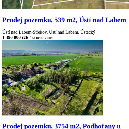
Prodej pozemku, 539 m2, Ústí nad Labem
Ústí nad Labem-Střekov, Ústí nad Labem, Ústecký
1 390 000 czk
/ za nemovitost
Prodej pozemku, 3754 m2, Podhořany u