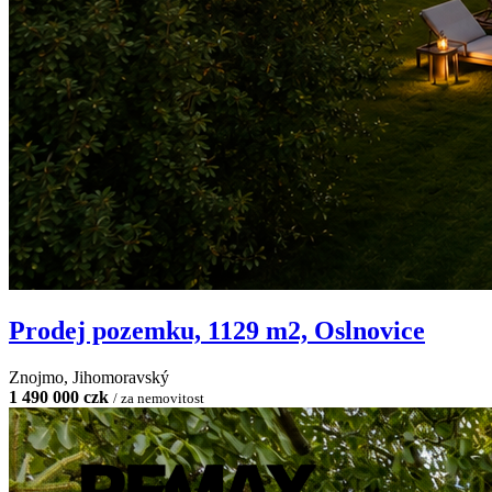
Prodej pozemku, 1129 m2, Oslnovice
Znojmo, Jihomoravský
1 490 000 czk
/ za nemovitost