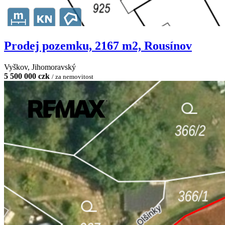
Prodej pozemku, 2167 m2, Rousínov
Vyškov, Jihomoravský
5 500 000 czk
/ za nemovitost