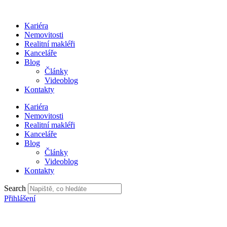
Přejít
k
Kariéra
obsahu
Nemovitosti
Realitní makléři
Kanceláře
Blog
Články
Videoblog
Kontakty
Kariéra
Nemovitosti
Realitní makléři
Kanceláře
Blog
Články
Videoblog
Kontakty
Search
Přihlášení