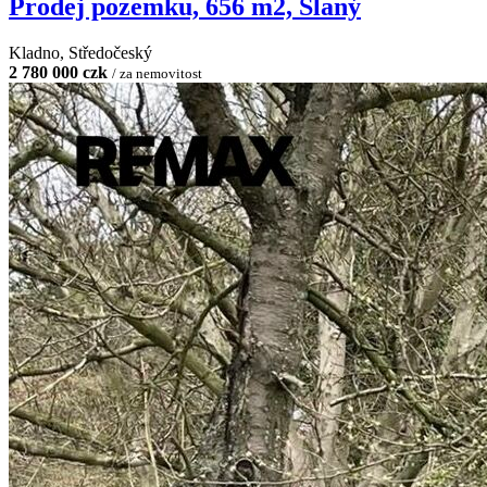
Prodej pozemku, 656 m2, Slaný
Kladno, Středočeský
2 780 000 czk
/ za nemovitost