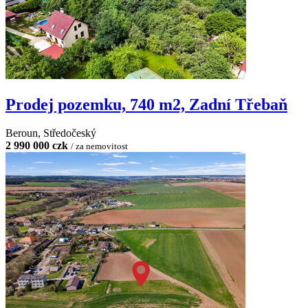
Prodej pozemku, 740 m2, Zadní Třebaň
Beroun, Středočeský
2 990 000 czk
/ za nemovitost