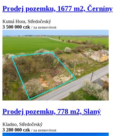
Prodej pozemku, 1677 m2, Černíny
Kutná Hora, Středočeský
3 500 000 czk
/ za nemovitost
Prodej pozemku, 778 m2, Slaný
Kladno, Středočeský
3 280 000 czk
/ za nemovitost