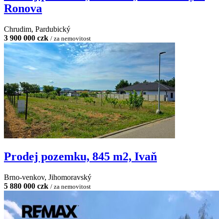
Ronova
Chrudim, Pardubický
3 900 000 czk
/ za nemovitost
Prodej pozemku, 845 m2, Ivaň
Brno-venkov, Jihomoravský
5 880 000 czk
/ za nemovitost