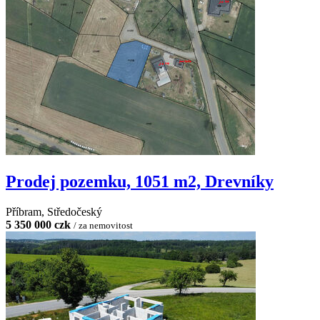
Prodej pozemku, 1051 m2, Drevníky
Příbram, Středočeský
5 350 000 czk
/ za nemovitost