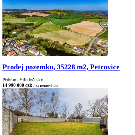
Prodej pozemku, 35228 m2, Petrovice
Příbram, Středočeský
14 990 000 czk
/ za nemovitost