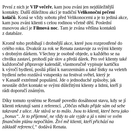
První z nich je
VIP večeře
, kam jsou zváni jen nejdůležitější
kontakty. Další důležitou akcí je tradiční
Velikonoční pečení
koláčů
. Koná se vždy sobotu před Velikonocemi a je to jediná akce,
kam jsou zváni klienti s celou rodinou včetně dětí. Poslední
masovou akcí je
Filmová noc
. Tam je zvána většina kontaktů
z databáze.
Kromě toho probíhají i drobnější akce, které jsou rozprostřené do
celého roku. Dvakrát za rok se Renata zastavuje za svými klienty
s drobným dárkem. Všechny je osobně objede, u každého se na
chvilku zastaví, prohodí pár slov a předá dárek. Pro své klienty také
každoročně připravuje kalendář, vlastnoručně vypisuje kartičku
k výročí bydlení, posílá přání k narozeninám a také lístky na veletrh
bydlení nebo rozdává vstupenky na festival světel, který je
v Kanadě extrémně populární. Jde o jednoduché způsoby, jak
neustále držet kontakt se svými důležitými klienty a lidmi, kteří ji
rádi doporučí známým.
Díky tomuto systému se Renatě povedlo dosáhnout stavu, kdy se jí
klienti rekrutují sami z referencí. „
Občas někdo přijde sám od sebe
takzvaně z ulice. Ale stává se to málo. Jsou to klienti, které beru jako
„bonus“. Je to příjemné, ne vždy to ale vyjde a já s nimi ve svém
finančním plánu nepočítám. Živí mě klienti, kteří přichází na
základě referencí,“
dodává Renata.