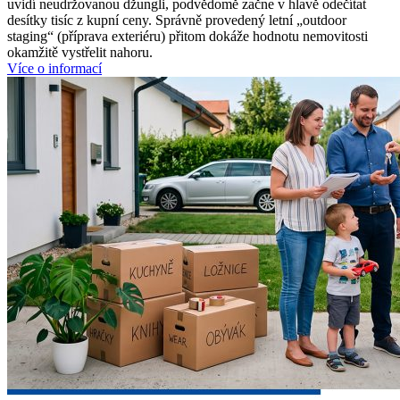
uvidí neudržovanou džungli, podvědomě začne v hlavě odečítat
desítky tisíc z kupní ceny. Správně provedený letní „outdoor
staging“ (příprava exteriéru) přitom dokáže hodnotu nemovitosti
okamžitě vystřelit nahoru.
Více o informací