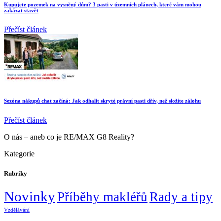
Kupujete pozemek na vysněný dům? 3 pasti v územních plánech, které vám mohou
zakázat stavět
Přečíst článek
Sezóna nákupů chat začíná: Jak odhalit skryté právní pasti dřív, než složíte zálohu
Přečíst článek
O nás – aneb co je RE/MAX G8 Reality?
Kategorie
Rubriky
Novinky
Příběhy makléřů
Rady a tipy
Vzdělávání