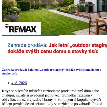
Zahrada prodává: Jak letní „outdoor staging“ dokáže zvýšit cenu domu o
stovky tisíc
4. 8. 2026
Když se v letních měsících rozhodnete prodat rodinný dům nebo
chalupu, musíte si uvědomit jednu věc: prohlídka nezačíná v
obýváku, ale už u vjezdové brány. První dojem si kupující vytváří
během prvních deseti sekund, kdy se rozhlédne po zahradě. Pokud