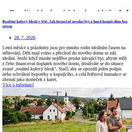
Realitní kulový blesk v létě: Jak bezpečně prodat byt a hned koupit dům bez
stresu
28. 7. 2026
Letní měsíce a prázdniny jsou pro mnoho rodin ideálním časem na
stěhování. Děti mají volno a přechod do nového domu se zdá
ideální. Jenže když musíte nejdříve prodat stávající byt, abyste měli
z čeho financovat doplatek nového domu, dostáváte se do situace
zvané „realitní kulový blesk“. Stačí, aby se opozdil jeden podpis
nebo schválení hypotéky u kupujícího, a celá řetězová transakce se
zhroutí jako domeček z karet.
Více o informací