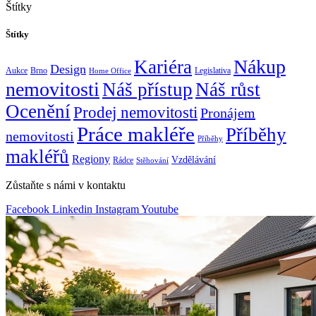
Štítky
Štítky
Nákup
Kariéra
Design
Aukce
Brno
Legislativa
Home Office
nemovitosti
Náš přístup
Náš růst
Ocenění
Prodej nemovitosti
Pronájem
Práce makléře
Příběhy
nemovitosti
Příběhy
makléřů
Regiony
Vzdělávání
Rádce
Stěhování
Zůstaňte s námi v kontaktu
Facebook
Linkedin
Instagram
Youtube