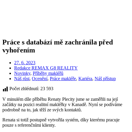
Práce s databází mě zachránila před
vyhořením
27. 6. 2023
Redakce REMAX G8 REALITY
Novinky
,
Příběhy makléřů
Náš růst
,
Ocenění
,
Práce makléře
,
Kariéra
,
Náš přístup
Počet zhlédnutí:
23 593
V minulém díle příběhu Renaty Plecity jsme se zaměřili na její
začátky na pozici realitní makléřky v Kanadě. Nyní se podíváme
podrobně na to, jak těží ze svých kontaktů.
Renata si totiž postupně vytvořila systém, díky kterému pracuje
pouze s referenčními klienty.