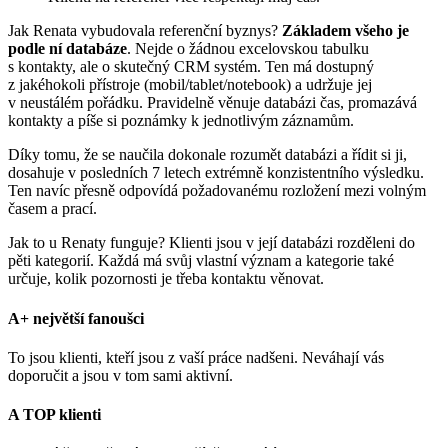
Jak Renata vybudovala referenční byznys?
Základem všeho je
podle ní databáze
. Nejde o žádnou excelovskou tabulku
s kontakty, ale o skutečný CRM systém. Ten má dostupný
z jakéhokoli přístroje (mobil/tablet/notebook) a udržuje jej
v neustálém pořádku. Pravidelně věnuje databázi čas, promazává
kontakty a píše si poznámky k jednotlivým záznamům.
Díky tomu, že se naučila dokonale rozumět databázi a řídit si ji,
dosahuje v posledních 7 letech extrémně konzistentního výsledku.
Ten navíc přesně odpovídá požadovanému rozložení mezi volným
časem a prací.
Jak to u Renaty funguje? Klienti jsou v její databázi rozděleni do
pěti kategorií. Každá má svůj vlastní význam a kategorie také
určuje, kolik pozornosti je třeba kontaktu věnovat.
A+ největší fanoušci
To jsou klienti, kteří jsou z vaší práce nadšeni. Neváhají vás
doporučit a jsou v tom sami aktivní.
A TOP klienti