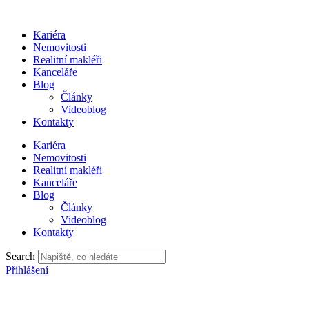
Přejít
k
Kariéra
obsahu
Nemovitosti
Realitní makléři
Kanceláře
Blog
Články
Videoblog
Kontakty
Kariéra
Nemovitosti
Realitní makléři
Kanceláře
Blog
Články
Videoblog
Kontakty
Search
Přihlášení