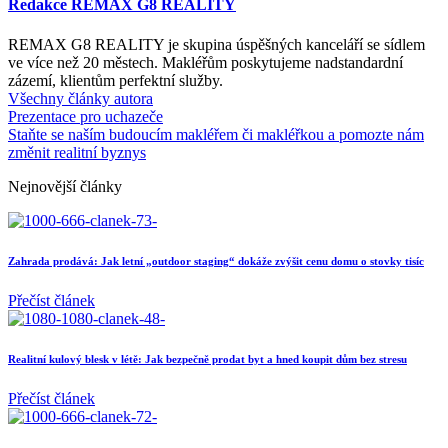
Redakce REMAX G8 REALITY
REMAX G8 REALITY je skupina úspěšných kanceláří se sídlem
ve více než 20 městech. Makléřům poskytujeme nadstandardní
zázemí, klientům perfektní služby.
Všechny články autora
Prezentace pro uchazeče
Staňte se naším budoucím makléřem či makléřkou a pomozte nám
změnit realitní byznys
Nejnovější články
Zahrada prodává: Jak letní „outdoor staging“ dokáže zvýšit cenu domu o stovky tisíc
Přečíst článek
Realitní kulový blesk v létě: Jak bezpečně prodat byt a hned koupit dům bez stresu
Přečíst článek