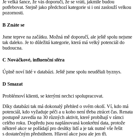
Je velká šance, že vás doporučí, že se vrátí, jakmile budou
potřebovat. Stejně jako předchozí kategorie si i oni zaslouží velkou
pozornosti.
B Znáte se
Jsme teprve na začátku. Možná mě doporučí, ale ještě spolu nejsme
tak daleko. Je to důležitá kategorie, která má velký potenciál do
budoucna.
C Nováčkové, influenční sféra
Úplně noví lidé v databázi. Ještě jsme spolu neudělali byznys.
D Smazat
Problémoví klienti, se kterými nechci spolupracovat.
Díky databázi tak má dokonalý přehled o svém okolí. Ví, kdo má
potenciál, kdo vyžaduje péči a u koho není třeba ztrácet čas. Renata
postupně zavedla na 30 různých aktivit, které probíhají v rámci
celého roku. Dopředu jsou naplánovaná konkrétní data, protože
některé akce se pořádají pro desítky lidí a je tak nutné vše řešit
s dostatečným předstihem. Hlavní akce jsou ale jen tři.