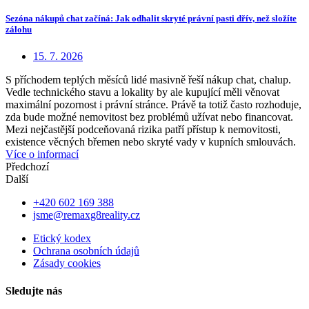
Sezóna nákupů chat začíná: Jak odhalit skryté právní pasti dřív, než složíte
zálohu
15. 7. 2026
S příchodem teplých měsíců lidé masivně řeší nákup chat, chalup.
Vedle technického stavu a lokality by ale kupující měli věnovat
maximální pozornost i právní stránce. Právě ta totiž často rozhoduje,
zda bude možné nemovitost bez problémů užívat nebo financovat.
Mezi nejčastější podceňovaná rizika patří přístup k nemovitosti,
existence věcných břemen nebo skryté vady v kupních smlouvách.
Více o informací
Předchozí
Další
+420 602 169 388
jsme@remaxg8reality.cz
Etický kodex
Ochrana osobních údajů
Zásady cookies
Sledujte nás