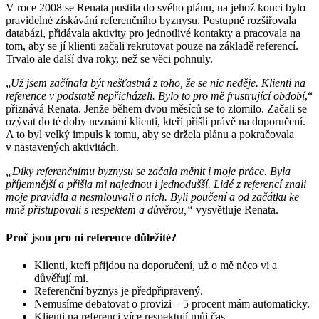
V roce 2008 se Renata pustila do svého plánu, na jehož konci bylo
pravidelné získávání referenčního byznysu. Postupně rozšiřovala
databázi, přidávala aktivity pro jednotlivé kontakty a pracovala na
tom, aby se jí klienti začali rekrutovat pouze na základě referencí.
Trvalo ale další dva roky, než se věci pohnuly.
„
Už jsem začínala být nešťastná z toho, že se nic neděje. Klienti na
reference v podstatě nepřicházeli. Bylo to pro mě frustrující období
,“
přiznává Renata. Jenže během dvou měsíců se to zlomilo. Začali se
ozývat do té doby neznámí klienti, kteří přišli právě na doporučení.
A to byl velký impuls k tomu, aby se držela plánu a pokračovala
v nastavených aktivitách.
„Díky referenčnímu byznysu se začala měnit i moje práce. Byla
příjemnější a přišla mi najednou i jednodušší. Lidé z referencí znali
moje pravidla a nesmlouvali o nich. Byli poučení a od začátku ke
mně přistupovali s respektem a důvěrou,“
vysvětluje Renata.
Proč jsou pro ni reference důležité?
Klienti, kteří přijdou na doporučení, už o mě něco ví a
důvěřují mi.
Referenční byznys je předpřipravený.
Nemusíme debatovat o provizi – 5 procent mám automaticky.
Klienti na referenci více respektují můj čas.