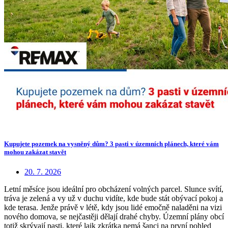
Kupujete pozemek na vysněný dům? 3 pasti v územních plánech, které vám
mohou zakázat stavět
20. 7. 2026
Letní měsíce jsou ideální pro obcházení volných parcel. Slunce svítí,
tráva je zelená a vy už v duchu vidíte, kde bude stát obývací pokoj a
kde terasa. Jenže právě v létě, kdy jsou lidé emočně naladěni na vizi
nového domova, se nejčastěji dělají drahé chyby. Územní plány obcí
totiž skrývají pasti, které laik zkrátka nemá šanci na první pohled