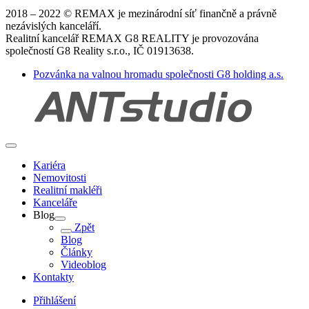
2018 – 2022 © REMAX je mezinárodní síť finančně a právně
nezávislých kanceláří.
Realitní kancelář REMAX G8 REALITY je provozována
společností G8 Reality s.r.o., IČ 01913638.
Pozvánka na valnou hromadu společnosti G8 holding a.s.
Kariéra
Nemovitosti
Realitní makléři
Kanceláře
Blog
Zpět
Blog
Články
Videoblog
Kontakty
Přihlášení