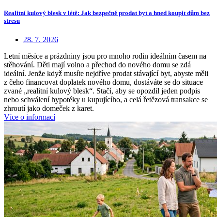
Realitní kulový blesk v létě: Jak bezpečně prodat byt a hned koupit dům bez
stresu
28. 7. 2026
Letní měsíce a prázdniny jsou pro mnoho rodin ideálním časem na
stěhování. Děti mají volno a přechod do nového domu se zdá
ideální. Jenže když musíte nejdříve prodat stávající byt, abyste měli
z čeho financovat doplatek nového domu, dostáváte se do situace
zvané „realitní kulový blesk“. Stačí, aby se opozdil jeden podpis
nebo schválení hypotéky u kupujícího, a celá řetězová transakce se
zhroutí jako domeček z karet.
Více o informací