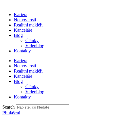
Přejít
k
Kariéra
obsahu
Nemovitosti
Realitní makléři
Kanceláře
Blog
Články
Videoblog
Kontakty
Kariéra
Nemovitosti
Realitní makléři
Kanceláře
Blog
Články
Videoblog
Kontakty
Search
Přihlášení