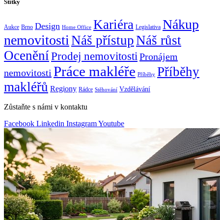
Štítky
Nákup
Kariéra
Design
Aukce
Brno
Legislativa
Home Office
nemovitosti
Náš přístup
Náš růst
Ocenění
Prodej nemovitosti
Pronájem
Práce makléře
Příběhy
nemovitosti
Příběhy
makléřů
Regiony
Vzdělávání
Rádce
Stěhování
Zůstaňte s námi v kontaktu
Facebook
Linkedin
Instagram
Youtube