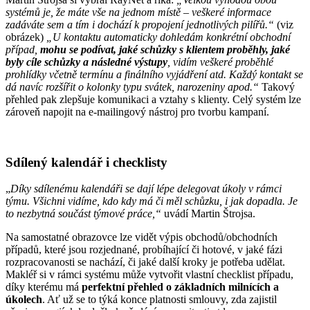
systémů je, že máte vše na jednom místě – veškeré informace
zadáváte sem a tím i dochází k propojení jednotlivých pilířů.“
(viz
obrázek)
„U kontaktu automaticky dohledám konkrétní obchodní
případ,
mohu se podívat, jaké schůzky s klientem proběhly, jaké
byly cíle schůzky a následné výstupy
, vidím veškeré proběhlé
prohlídky včetně termínu a finálního vyjádření atd. Každý kontakt se
dá navíc rozšířit o kolonky typu svátek, narozeniny apod.“
Takový
přehled pak zlepšuje komunikaci a vztahy s klienty. Celý systém lze
zároveň napojit na e-mailingový nástroj pro tvorbu kampaní.
Sdílený kalendář i checklisty
„
Díky sdílenému kalendáři se dají lépe delegovat úkoly v rámci
týmu. Všichni vidíme, kdo kdy má či měl schůzku, i jak dopadla. Je
to nezbytná součást týmové práce,“
uvádí Martin Štrojsa.
Na samostatné obrazovce lze vidět výpis obchodů/obchodních
případů, které jsou rozjednané, probíhající či hotové, v jaké fázi
rozpracovanosti se nachází, či jaké další kroky je potřeba udělat.
Makléř si v rámci systému může vytvořit vlastní checklist případu,
díky kterému má
perfektní přehled o základních milnících a
úkolech
. Ať už se to týká konce platnosti smlouvy, zda zajistil