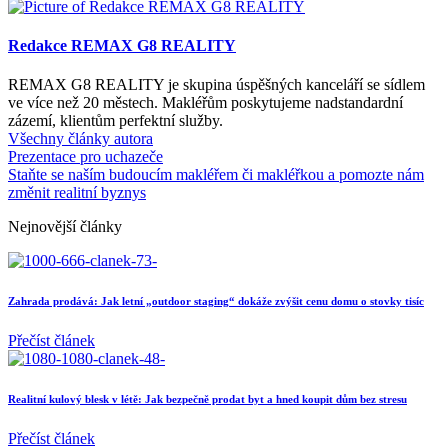
Redakce REMAX G8 REALITY
REMAX G8 REALITY je skupina úspěšných kanceláří se sídlem
ve více než 20 městech. Makléřům poskytujeme nadstandardní
zázemí, klientům perfektní služby.
Všechny články autora
Prezentace pro uchazeče
Staňte se naším budoucím makléřem či makléřkou a pomozte nám
změnit realitní byznys
Nejnovější články
Zahrada prodává: Jak letní „outdoor staging“ dokáže zvýšit cenu domu o stovky tisíc
Přečíst článek
Realitní kulový blesk v létě: Jak bezpečně prodat byt a hned koupit dům bez stresu
Přečíst článek