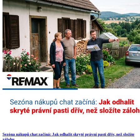
Sezóna nákupů chat začíná: Jak odhalit skryté právní pasti dřív, než složíte
zálohu