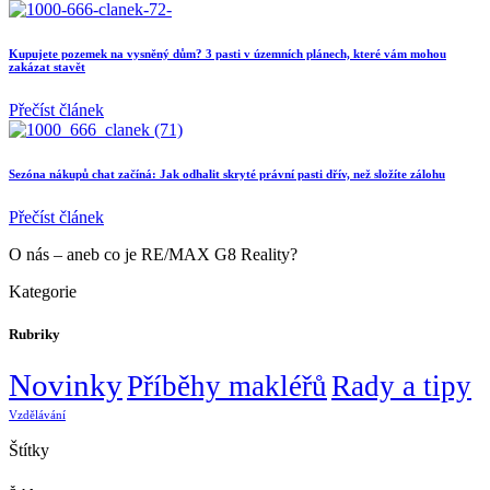
Kupujete pozemek na vysněný dům? 3 pasti v územních plánech, které vám mohou
zakázat stavět
Přečíst článek
Sezóna nákupů chat začíná: Jak odhalit skryté právní pasti dřív, než složíte zálohu
Přečíst článek
O nás – aneb co je RE/MAX G8 Reality?
Kategorie
Rubriky
Novinky
Příběhy makléřů
Rady a tipy
Vzdělávání
Štítky