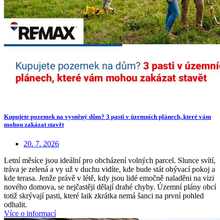
Kupujete pozemek na vysněný dům? 3 pasti v územních plánech, které vám
mohou zakázat stavět
20. 7. 2026
Letní měsíce jsou ideální pro obcházení volných parcel. Slunce svítí,
tráva je zelená a vy už v duchu vidíte, kde bude stát obývací pokoj a
kde terasa. Jenže právě v létě, kdy jsou lidé emočně naladěni na vizi
nového domova, se nejčastěji dělají drahé chyby. Územní plány obcí
totiž skrývají pasti, které laik zkrátka nemá šanci na první pohled
odhalit.
Více o informací