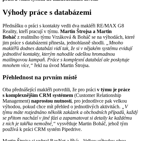
Výhody práce s databázemi
Přednášku o práci s kontakty vedli dva makléři RE/MAX G8
Reality, kteří pracují v týmu.
Martin Štrojsa a Martin
Boháč
z realitního týmu Vrzáková & Boháč se na výhodách, které
jim práce s databázemi přinesla, jednohlasně shodli.
„Mnoho
makléřů dodnes databázi vidí tak, že si v nějakém systému evidují
jednotlivé kontakty, kterým nahodile odešlou hromadnou
mailingovou kampaň. Práce s komplexní databází ale poskytuje
mnohem více,“
řekl na úvod Martin Štrojsa.
Přehlednost na prvním místě
Oba přednášející makléři potvrdili, že pro práci
v týmu je
práce
s komplexnějším CRM systémem
(Customer Relationship
Management)
naprostou nutností
, pro jednotlivce pak velkou
výhodou, pokud chce mít přehled o jednotlivých aktivitách.
„V
týmu máte rozjednáno několik zakázek a obchodních případů, každý
se přitom nachází v jiné fázi a zapamatovat si detaily ke každému
z nich je takřka nemožné,“
vysvětluje Martin Boháč, jehož tým
používá k práci CRM systém Pipedrive.
Martin Štrojsa si vybral RayNet a říká:
„Velkou výhodou obou