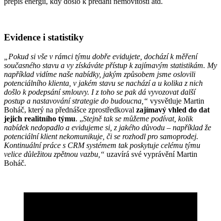
přepis energií, kdy došlo k předání nemovitosti atd.
Evidence i statistiky
„Pokud si vše v rámci týmu dobře evidujete, dochází k měření
současného stavu a vy získáváte přístup k zajímavým statistikám. My
například vidíme naše nabídky, jakým způsobem jsme oslovili
potenciálního klienta, v jakém stavu se nachází a u kolika z nich
došlo k podepsání smlouvy. I z toho se pak dá vyvozovat další
postup a nastavování strategie do budoucna,“
vysvětluje Martin
Boháč, který na přednášce zprostředkoval
zajímavý vhled do dat
jejich realitního týmu
. „
Stejně tak se můžeme podívat, kolik
nabídek nedopadlo a evidujeme si, z jakého důvodu – například že
potenciální klient nekomunikuje, či se rozhodl pro samoprodej.
Kontinuální práce s CRM systémem tak poskytuje celému týmu
velice důležitou zpětnou vazbu,“
uzavírá své vyprávění Martin
Boháč.