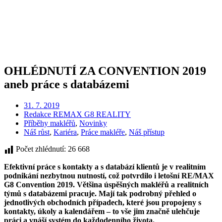
OHLÉDNUTÍ ZA CONVENTION 2019
aneb práce s databázemi
31. 7. 2019
Redakce REMAX G8 REALITY
Příběhy makléřů
,
Novinky
Náš růst
,
Kariéra
,
Práce makléře
,
Náš přístup
Počet zhlédnutí:
26 668
Efektivní práce s kontakty a s databází klientů je v realitním
podnikání nezbytnou nutností, což potvrdilo i letošní RE/MAX
G8 Convention 2019. Většina úspěšných makléřů a realitních
týmů s databázemi pracuje. Mají tak podrobný přehled o
jednotlivých obchodních případech, které jsou propojeny s
kontakty, úkoly a kalendářem – to vše jim značně ulehčuje
práci a vnáší systém do každodenního života.