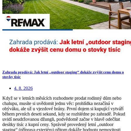
Zahrada prodává: Jak letní „outdoor staging“ dokáže zvýšit cenu domu o
stovky tisíc
4. 8. 2026
Když se v letních měsících rozhodnete prodat rodinný dům nebo
chalupu, musíte si uvědomit jednu věc: prohlídka nezačíná v
obýváku, ale už u vjezdové brány. První dojem si kupující vytváří
během prvních deseti sekund, kdy se rozhlédne po zahradě. Pokud
uvidí neudržovanou džungli, podvědomě začne v hlavě odečítat
desítky tisíc z kupní ceny. Správně provedený letní „outdoor
staging“ (příprava exteriéru) přitom dokáže hodnotu nemovitosti