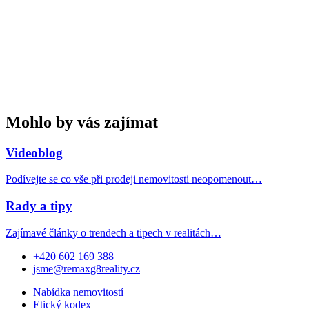
Mohlo by vás zajímat
Videoblog
Podívejte se co vše při prodeji nemovitosti neopomenout…
Rady a tipy
Zajímavé články o trendech a tipech v realitách…
+420 602 169 388
jsme@remaxg8reality.cz
Nabídka nemovitostí
Etický kodex