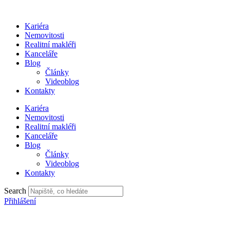
Přejít
k
Kariéra
obsahu
Nemovitosti
Realitní makléři
Kanceláře
Blog
Články
Videoblog
Kontakty
Kariéra
Nemovitosti
Realitní makléři
Kanceláře
Blog
Články
Videoblog
Kontakty
Search
Přihlášení