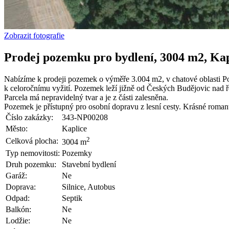
Zobrazit fotografie
Prodej pozemku pro bydlení, 3004 m2, Kap
Nabízíme k prodeji pozemek o výměře 3.004 m2, v chatové oblasti Po
k celoročnímu vyžití. Pozemek leží jižně od Českých Budějovic nad ře
Parcela má nepravidelný tvar a je z části zalesněna.
Pozemek je přístupný pro osobní dopravu z lesní cesty. Krásné romant
Číslo zakázky:
343-NP00208
Město:
Kaplice
2
Celková plocha:
3004 m
Typ nemovitosti:
Pozemky
Druh pozemku:
Stavební bydlení
Garáž:
Ne
Doprava:
Silnice, Autobus
Odpad:
Septik
Balkón:
Ne
Lodžie:
Ne