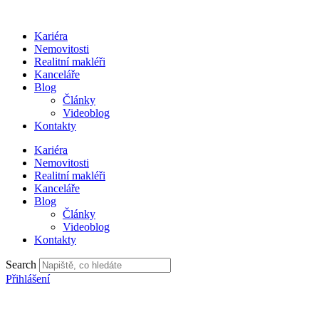
Přejít
k
Kariéra
obsahu
Nemovitosti
Realitní makléři
Kanceláře
Blog
Články
Videoblog
Kontakty
Kariéra
Nemovitosti
Realitní makléři
Kanceláře
Blog
Články
Videoblog
Kontakty
Search
Přihlášení