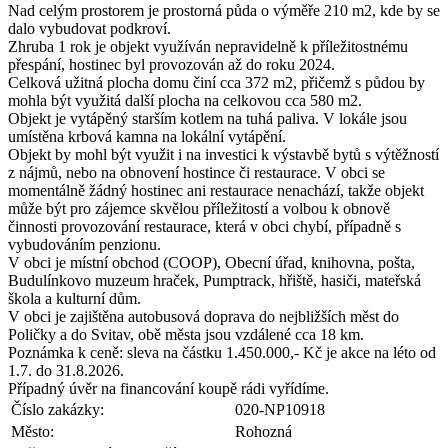
Nad celým prostorem je prostorná půda o výměře 210 m2, kde by se
dalo vybudovat podkroví.
Zhruba 1 rok je objekt využíván nepravidelně k příležitostnému
přespání, hostinec byl provozován až do roku 2024.
Celková užitná plocha domu činí cca 372 m2, přičemž s půdou by
mohla být využitá další plocha na celkovou cca 580 m2.
Objekt je vytápěný starším kotlem na tuhá paliva. V lokále jsou
umístěna krbová kamna na lokální vytápění.
Objekt by mohl být využit i na investici k výstavbě bytů s výtěžností
z nájmů, nebo na obnovení hostince či restaurace. V obci se
momentálně žádný hostinec ani restaurace nenachází, takže objekt
může být pro zájemce skvělou příležitostí a volbou k obnově
činnosti provozování restaurace, která v obci chybí, případně s
vybudováním penzionu.
V obci je místní obchod (COOP), Obecní úřad, knihovna, pošta,
Budulínkovo muzeum hraček, Pumptrack, hřiště, hasiči, mateřská
škola a kulturní dům.
V obci je zajištěna autobusová doprava do nejbližších měst do
Poličky a do Svitav, obě města jsou vzdálené cca 18 km.
Poznámka k ceně: sleva na částku 1.450.000,- Kč je akce na léto od
1.7. do 31.8.2026.
Případný úvěr na financování koupě rádi vyřídíme.
Číslo zakázky:
020-NP10918
Město:
Rohozná