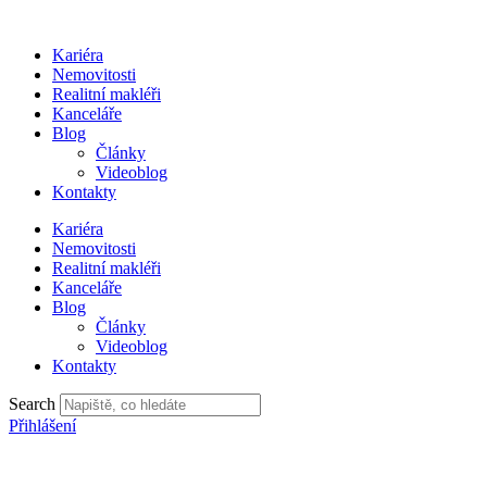
Přejít
k
Kariéra
obsahu
Nemovitosti
Realitní makléři
Kanceláře
Blog
Články
Videoblog
Kontakty
Kariéra
Nemovitosti
Realitní makléři
Kanceláře
Blog
Články
Videoblog
Kontakty
Search
Přihlášení