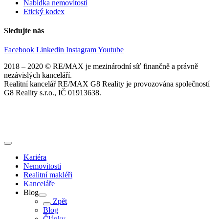
Nabídka nemovitostí
Etický kodex
Sledujte nás
Facebook
Linkedin
Instagram
Youtube
2018 – 2020 © RE/MAX je mezinárodní síť finančně a právně
nezávislých kanceláří.
Realitní kancelář RE/MAX G8 Reality je provozována společností
G8 Reality s.r.o., IČ 01913638.
Kariéra
Nemovitosti
Realitní makléři
Kanceláře
Blog
Zpět
Blog
Články