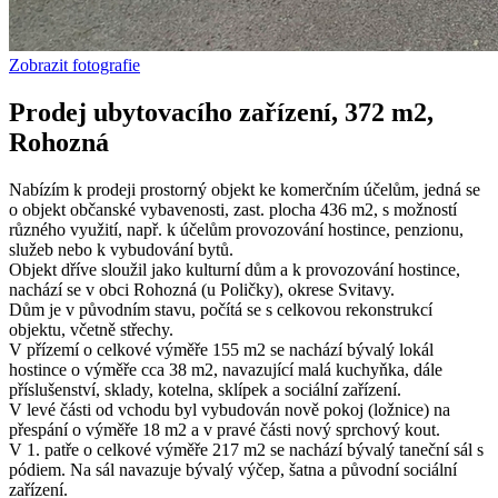
Zobrazit fotografie
Prodej ubytovacího zařízení, 372 m2,
Rohozná
Nabízím k prodeji prostorný objekt ke komerčním účelům, jedná se
o objekt občanské vybavenosti, zast. plocha 436 m2, s možností
různého využití, např. k účelům provozování hostince, penzionu,
služeb nebo k vybudování bytů.
Objekt dříve sloužil jako kulturní dům a k provozování hostince,
nachází se v obci Rohozná (u Poličky), okrese Svitavy.
Dům je v původním stavu, počítá se s celkovou rekonstrukcí
objektu, včetně střechy.
V přízemí o celkové výměře 155 m2 se nachází bývalý lokál
hostince o výměře cca 38 m2, navazující malá kuchyňka, dále
příslušenství, sklady, kotelna, sklípek a sociální zařízení.
V levé části od vchodu byl vybudován nově pokoj (ložnice) na
přespání o výměře 18 m2 a v pravé části nový sprchový kout.
V 1. patře o celkové výměře 217 m2 se nachází bývalý taneční sál s
pódiem. Na sál navazuje bývalý výčep, šatna a původní sociální
zařízení.