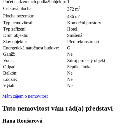
Počet nadzemních podlaží objektu:
1
2
Celková plocha:
372 m
2
Plocha pozemku:
436 m
Typ nemovitosti:
Komerční prostory
Typ zařízení:
Hotel
Druh objektu:
Smíšená
Stav objektu:
Před rekonstrukcí
Energetická náročnost budovy:
G
Garáž:
Ne
Voda:
Zdroj pro celý objekt
Odpad:
Septik, Jímka
Balkón:
Ne
Lodžie:
Ne
Výtah:
Ne
Mám zájem o nemovitost
Tuto nemovitost vám rád(a) představí
Hana Roušarová