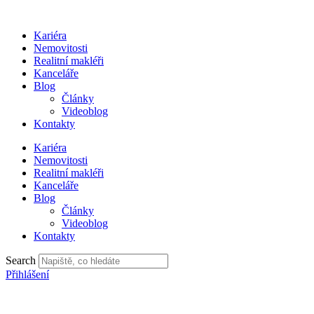
Přejít
k
Kariéra
obsahu
Nemovitosti
Realitní makléři
Kanceláře
Blog
Články
Videoblog
Kontakty
Kariéra
Nemovitosti
Realitní makléři
Kanceláře
Blog
Články
Videoblog
Kontakty
Search
Přihlášení