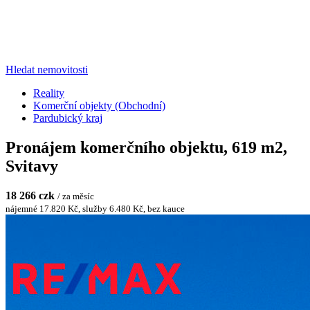
Hledat nemovitosti
Reality
Komerční objekty (Obchodní)
Pardubický kraj
Pronájem komerčního objektu, 619 m2,
Svitavy
18 266 czk
/ za měsíc
nájemné 17.820 Kč, služby 6.480 Kč, bez kauce