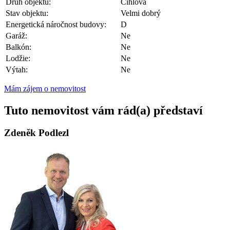
Druh objektu:
Cihlová
Stav objektu:
Velmi dobrý
Energetická náročnost budovy:
D
Garáž:
Ne
Balkón:
Ne
Lodžie:
Ne
Výtah:
Ne
Mám zájem o nemovitost
Tuto nemovitost vám rád(a) představí
Zdeněk Podlezl