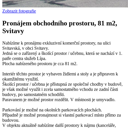
Zobrazit fotografie
Pronájem obchodního prostoru, 81 m2,
Svitavy
Nabízíme k pronájmu exkluzivní komerční prostory, na ulici
Svitavská, v obci Svitavy.
Jedná se o zařízený a školící prostor / učebnu, která se nachází v 1.
patře centra služeb Lípa.
Plocha nabízeného prostoru je cca 81 m2.
Interiér těchto prostor je vybaven židlemi a stoly a je připraven k
okamžitému využití.
Školící prostor / učebna je přístupná ze společné chodby v budově,
je však možné využít i zcela samostatného vchodu ze zadní části
budovy, po samostatném schodišti.
Paravanem je možné prostor rozdělit. V místnosti je umyvadlo.
Parkování je možné na okolních parkovacích plochách.
Případně je možné pronajmout si vlastní parkovací místo přímo za
budovou.
V objektu aktuálně nabízíme další prostory k nájmu (kanceláře,