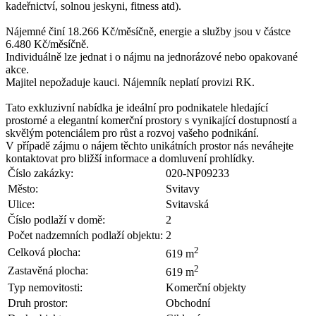
kadeřnictví, solnou jeskyni, fitness atd).
Nájemné činí 18.266 Kč/měsíčně, energie a služby jsou v částce
6.480 Kč/měsíčně.
Individuálně lze jednat i o nájmu na jednorázové nebo opakované
akce.
Majitel nepožaduje kauci. Nájemník neplatí provizi RK.
Tato exkluzivní nabídka je ideální pro podnikatele hledající
prostorné a elegantní komerční prostory s vynikající dostupností a
skvělým potenciálem pro růst a rozvoj vašeho podnikání.
V případě zájmu o nájem těchto unikátních prostor nás neváhejte
kontaktovat pro bližší informace a domluvení prohlídky.
Číslo zakázky:
020-NP09233
Město:
Svitavy
Ulice:
Svitavská
Číslo podlaží v domě:
2
Počet nadzemních podlaží objektu:
2
2
Celková plocha:
619 m
2
Zastavěná plocha:
619 m
Typ nemovitosti:
Komerční objekty
Druh prostor:
Obchodní