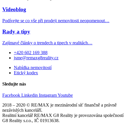
Videoblog
Podívejte se co vše při prodeji nemovitosti neopomenout…
Rady a tipy
Zajímavé články o trendech a tipech v realitách…
+420 602 169 388
jsme@remaxg8reality.cz
Nabídka nemovitostí
Etický kodex
Sledujte nás
Facebook
Linkedin
Instagram
Youtube
2018 – 2020 © RE/MAX je mezinárodní síť finančně a právně
nezávislých kanceláří.
Realitní kancelář RE/MAX G8 Reality je provozována společností
G8 Reality s.r.o., IČ 01913638.