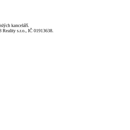
lých kanceláří.
Reality s.r.o., IČ 01913638.