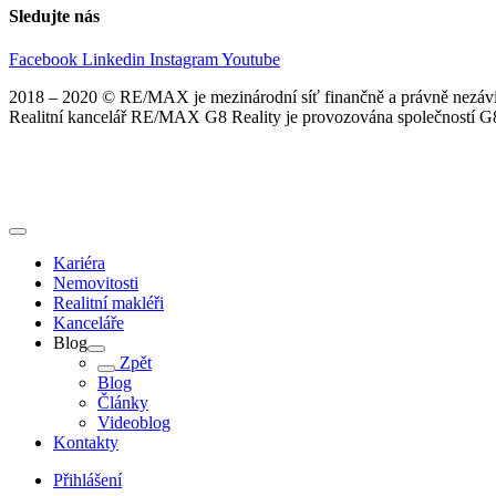
Sledujte nás
Facebook
Linkedin
Instagram
Youtube
2018 – 2020 © RE/MAX je mezinárodní síť finančně a právně nezávis
Realitní kancelář RE/MAX G8 Reality je provozována společností G8 
Kariéra
Nemovitosti
Realitní makléři
Kanceláře
Blog
Zpět
Blog
Články
Videoblog
Kontakty
Přihlášení