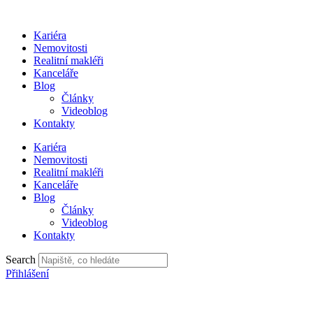
Přejít
k
Kariéra
obsahu
Nemovitosti
Realitní makléři
Kanceláře
Blog
Články
Videoblog
Kontakty
Kariéra
Nemovitosti
Realitní makléři
Kanceláře
Blog
Články
Videoblog
Kontakty
Search
Přihlášení