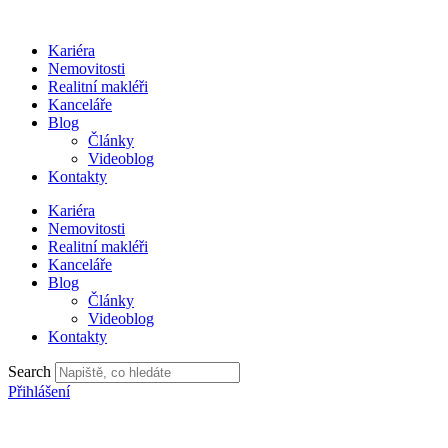
Přejít
k
Kariéra
obsahu
Nemovitosti
Realitní makléři
Kanceláře
Blog
Články
Videoblog
Kontakty
Kariéra
Nemovitosti
Realitní makléři
Kanceláře
Blog
Články
Videoblog
Kontakty
Search
Přihlášení