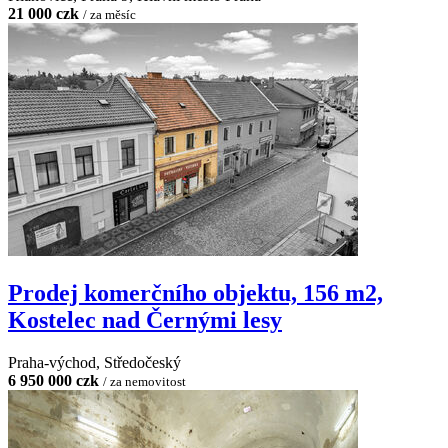
21 000 czk
/ za měsíc
Prodej komerčního objektu, 156 m2,
Kostelec nad Černými lesy
Praha-východ, Středočeský
6 950 000 czk
/ za nemovitost