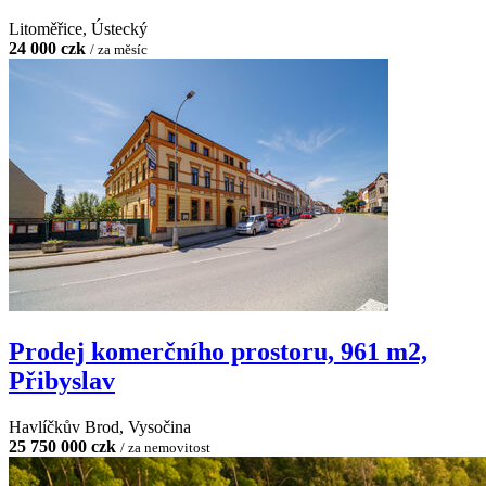
Litoměřice, Ústecký
24 000 czk
/ za měsíc
Prodej komerčního prostoru, 961 m2,
Přibyslav
Havlíčkův Brod, Vysočina
25 750 000 czk
/ za nemovitost