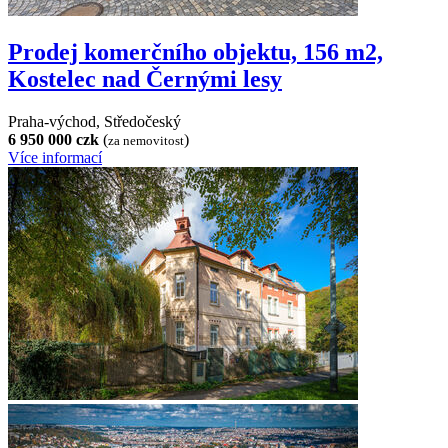
Prodej komerčního objektu, 156 m2,
Kostelec nad Černými lesy
Praha-východ, Středočeský
6 950 000 czk
(
)
za nemovitost
Více informací