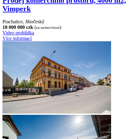
Prodej komerčního prostoru, 4000 m2,
Vimperk
Prachatice, Jihočeský
18 000 000 czk
(
)
za nemovitost
Video prohlídka
Více informací