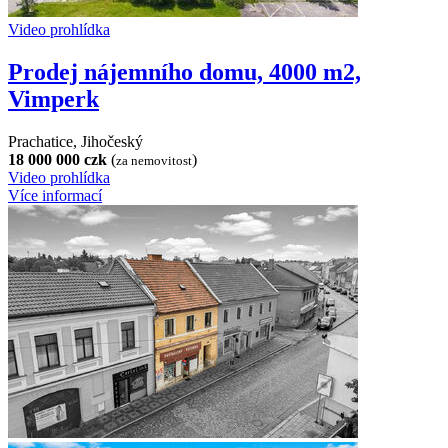
Video prohlídka
Prodej nájemního domu, 4000 m2,
Vimperk
Prachatice, Jihočeský
18 000 000 czk
(
)
za nemovitost
Video prohlídka
Více informací