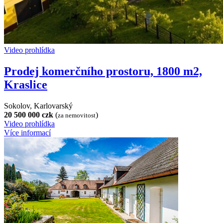
Video prohlídka
Prodej komerčního prostoru, 1800 m2,
Kraslice
Sokolov, Karlovarský
20 500 000 czk
(
)
za nemovitost
Video prohlídka
Více informací