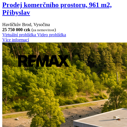
Prodej komerčního prostoru, 961 m2,
Přibyslav
Havlíčkův Brod, Vysočina
25 750 000 czk
(
)
za nemovitost
Virtuální prohlídka
Video prohlídka
Více informací