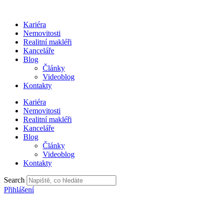
Přejít
k
Kariéra
obsahu
Nemovitosti
Realitní makléři
Kanceláře
Blog
Články
Videoblog
Kontakty
Kariéra
Nemovitosti
Realitní makléři
Kanceláře
Blog
Články
Videoblog
Kontakty
Search
Přihlášení