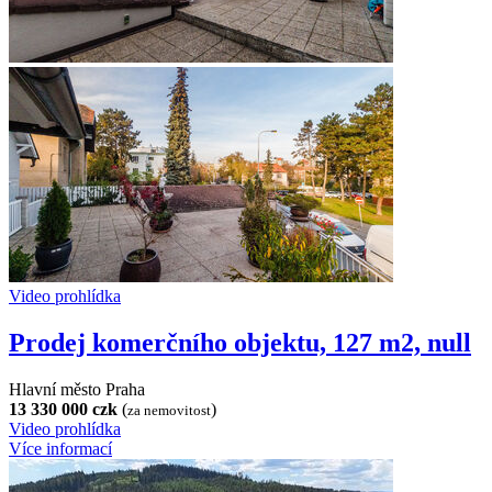
Video prohlídka
Prodej komerčního objektu, 127 m2, null
Hlavní město Praha
13 330 000 czk
(
)
za nemovitost
Video prohlídka
Více informací