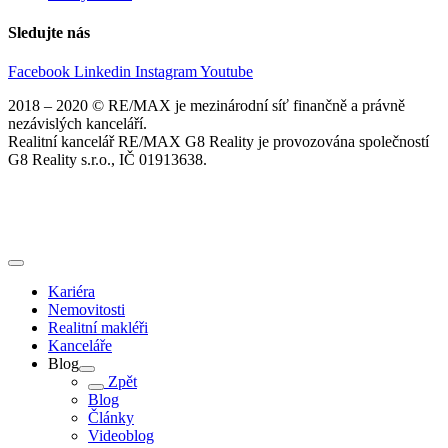
Sledujte nás
Facebook
Linkedin
Instagram
Youtube
2018 – 2020 © RE/MAX je mezinárodní síť finančně a právně
nezávislých kanceláří.
Realitní kancelář RE/MAX G8 Reality je provozována společností
G8 Reality s.r.o., IČ 01913638.
Kariéra
Nemovitosti
Realitní makléři
Kanceláře
Blog
Zpět
Blog
Články
Videoblog