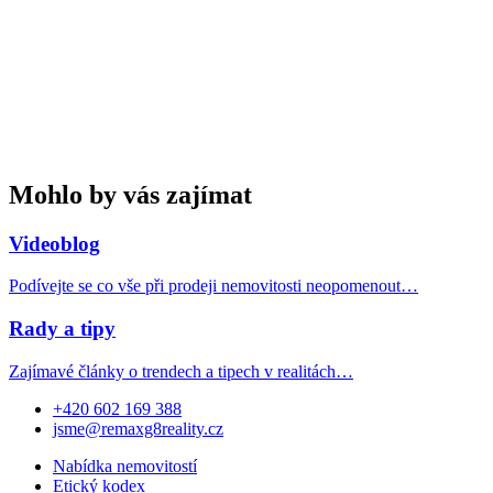
Mohlo by vás zajímat
Videoblog
Podívejte se co vše při prodeji nemovitosti neopomenout…
Rady a tipy
Zajímavé články o trendech a tipech v realitách…
+420 602 169 388
jsme@remaxg8reality.cz
Nabídka nemovitostí
Etický kodex