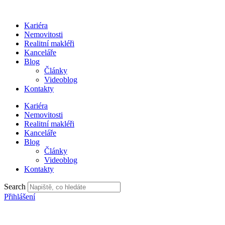
Přejít
k
Kariéra
obsahu
Nemovitosti
Realitní makléři
Kanceláře
Blog
Články
Videoblog
Kontakty
Kariéra
Nemovitosti
Realitní makléři
Kanceláře
Blog
Články
Videoblog
Kontakty
Search
Přihlášení