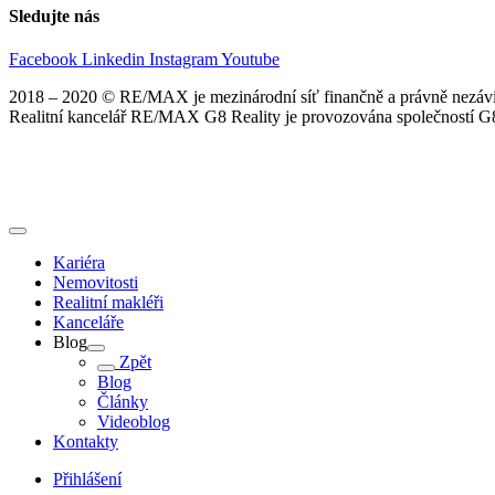
Sledujte nás
Facebook
Linkedin
Instagram
Youtube
2018 – 2020 © RE/MAX je mezinárodní síť finančně a právně nezávis
Realitní kancelář RE/MAX G8 Reality je provozována společností G8 
Kariéra
Nemovitosti
Realitní makléři
Kanceláře
Blog
Zpět
Blog
Články
Videoblog
Kontakty
Přihlášení