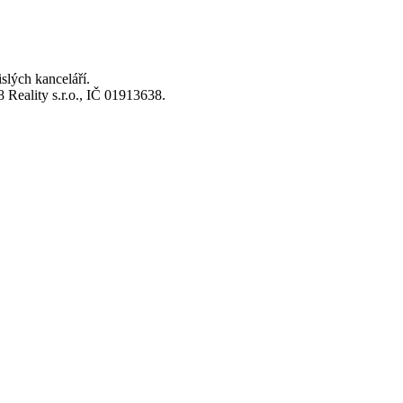
lých kanceláří.
Reality s.r.o., IČ 01913638.