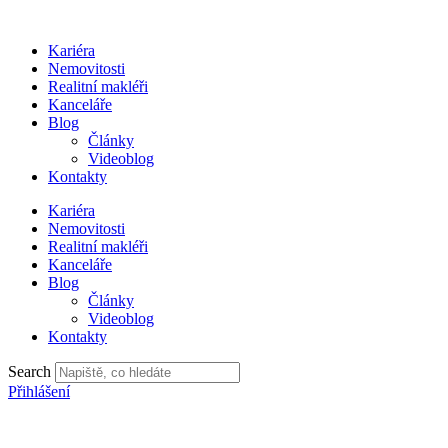
Přejít
k
Kariéra
obsahu
Nemovitosti
Realitní makléři
Kanceláře
Blog
Články
Videoblog
Kontakty
Kariéra
Nemovitosti
Realitní makléři
Kanceláře
Blog
Články
Videoblog
Kontakty
Search
Přihlášení