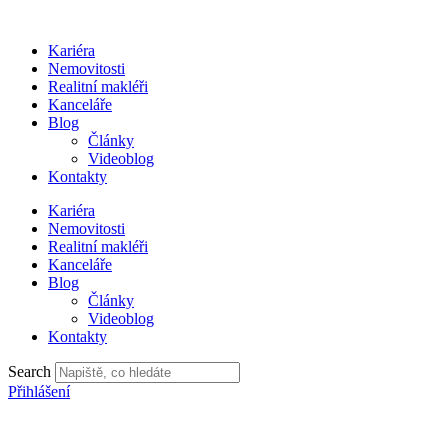
Přejít
k
Kariéra
obsahu
Nemovitosti
Realitní makléři
Kanceláře
Blog
Články
Videoblog
Kontakty
Kariéra
Nemovitosti
Realitní makléři
Kanceláře
Blog
Články
Videoblog
Kontakty
Search
Přihlášení