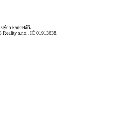
lých kanceláří.
Reality s.r.o., IČ 01913638.