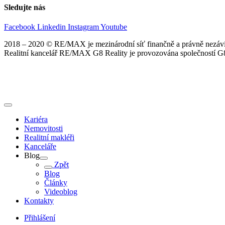
Sledujte nás
Facebook
Linkedin
Instagram
Youtube
2018 – 2020 © RE/MAX je mezinárodní síť finančně a právně nezávis
Realitní kancelář RE/MAX G8 Reality je provozována společností G8 
Kariéra
Nemovitosti
Realitní makléři
Kanceláře
Blog
Zpět
Blog
Články
Videoblog
Kontakty
Přihlášení