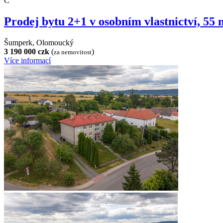
C
Prodej bytu 2+1 v osobním vlastnictví, 55
Šumperk, Olomoucký
3 190 000 czk
(
)
za nemovitost
Více informací