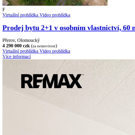
F
Virtuální prohlídka
Video prohlídka
Prodej bytu 2+1 v osobním vlastnictví, 60
Přerov, Olomoucký
4 290 000 czk
(
)
za nemovitost
Virtuální prohlídka
Video prohlídka
Více informací