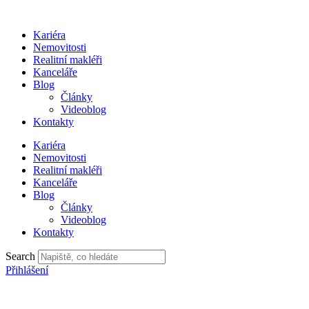
Přejít
k
Kariéra
obsahu
Nemovitosti
Realitní makléři
Kanceláře
Blog
Články
Videoblog
Kontakty
Kariéra
Nemovitosti
Realitní makléři
Kanceláře
Blog
Články
Videoblog
Kontakty
Search
Přihlášení