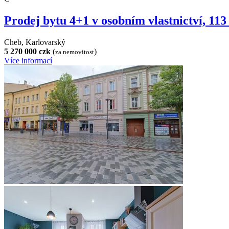
Prodej bytu 4+1 v osobním vlastnictví, 11
Cheb, Karlovarský
5 270 000 czk
(
)
za nemovitost
Více informací