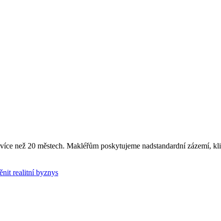
e než 20 městech. Makléřům poskytujeme nadstandardní zázemí, klie
it realitní byznys