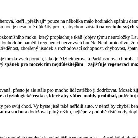
erová, kteří „přežívají“ pouze na několika málo hodinách spánku denně.
u noc je nesmírně důležitý pro to, abychom zůstali
na vrcholu svých s
komíšního moku, který proplachuje tkáň (objev týmu neuroložky Laury
 dlouhodobé paměti i regeneraci nervových buněk. Není proto divu, že
ustředěnost, zhoršený úsudek a rozhodovací schopnost, chybovost, špa
e mozkových poruch, jako je Alzheimerova a Parkinsonova choroba. Bě
 spánek pro mozek tím nejdůležitějším – zajišťuje regeneraci mo
aná, přesto je ale stále pro mnoho lidí zatěžko ji dodržovat. Mozek žij
 a fyziologické reakce, které aby vůbec mohly probíhat, potřebují
o svůj chod. Vy byste jistě také neřídili auto, v němž by chyběl benz
at na suchu
a dodržovat pitný režim, nejlépe v podobě čisté vody dopl
 módních trendech je velmi těžké se orientovat… A radikální příznivci