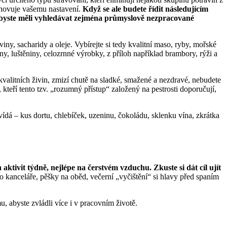
vyhovuje vašemu nastavení.
Když se ale budete řídit následujícím
e byste měli vyhledávat zejména průmyslově nezpracované
iny, sacharidy a oleje. Vybírejte si tedy kvalitní maso, ryby, mořské
ny, luštěniny, celozrnné výrobky, z příloh například brambory, rýži a
kvalitních živin, zmizí chutě na sladké, smažené a nezdravé, nebudete
i, kteří tento tzv. „rozumný přístup“ založený na pestrosti doporučují,
dá – kus dortu, chlebíček, uzeninu, čokoládu, sklenku vína, zkrátka
aktivit týdně, nejlépe na čerstvém vzduchu. Zkuste si dát cíl ujít
do kanceláře, pěšky na oběd, večerní „vyčištění“ si hlavy před spaním
u, abyste zvládli více i v pracovním životě.