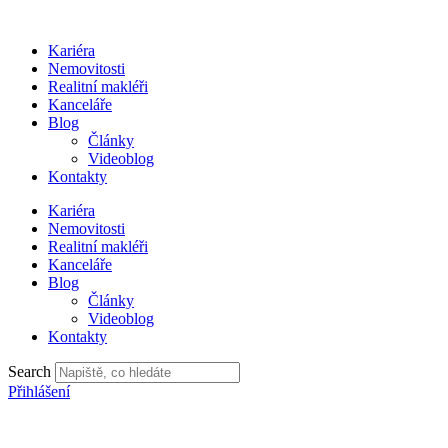
Přejít
k
Kariéra
obsahu
Nemovitosti
Realitní makléři
Kanceláře
Blog
Články
Videoblog
Kontakty
Kariéra
Nemovitosti
Realitní makléři
Kanceláře
Blog
Články
Videoblog
Kontakty
Search
Přihlášení