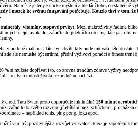
důvěru. Na místě je tedy kritické myšlení a hledání toho, co skutečně 
 tedy i mozek ke svému fungování potřebuje. Kouzlo tkví v tom, ž
.
 (minerály, vitamíny, stopové prvky)
. Mezi makroživiny řadíme bílkov
tlinných olejů, avokádo, zařaďte do jídelníčku ořechy, dále pak obilovi
leniny.
ba v podobě malého salátu. Ve chvíli, kdy bude mít vaše tělo dostatek 
ni zde ale nemusíte být striktní, přední výživoví poradci a fitness trenéř
20 % si můžete dopřávat i to, co zrovna trendům zdravé výživy neodpoví
rání si malých radostí života rozhodně nenachází.
vný chod. Tara Swart proto doporučuje minimálně
150 minut aerobních 
e chůzi zařadili do svého rozvrhu (přebíhání mezi schůzkami, procházka 
 koordinace – například tenis, ping pong, jóga apod.
žní vám být pozitivnější a rozvíjet vytrvalost, která je zapotřebí k tom