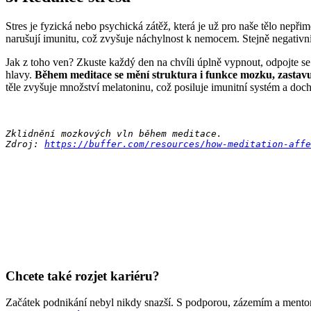
Stres je fyzická nebo psychická zátěž, která je už pro naše tělo nepř
narušují imunitu, což zvyšuje náchylnost k nemocem. Stejně negativ
Jak z toho ven? Zkuste každý den na chvíli úplně vypnout, odpojte se 
hlavy.
Během meditace se mění struktura i funkce mozku, zastavuj
těle zvyšuje množství melatoninu, což posiluje imunitní systém a doch
Zklidnění mozkových vln během meditace.

Zdroj: 
https://buffer.com/resources/how-meditation-affe
Chcete také rozjet kariéru?
Začátek podnikání nebyl nikdy snazší. S podporou, zázemím a mentor