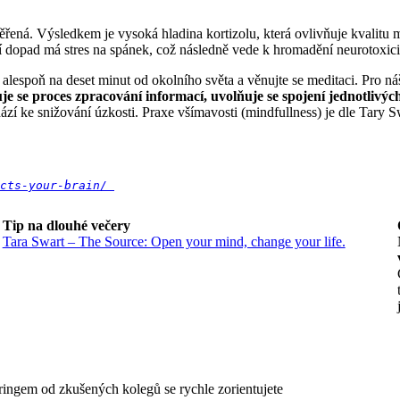
iměřená. Výsledkem je vysoká hladina kortizolu, která ovlivňuje kvalitu
ní dopad má stres na spánek, což následně vede k hromadění neurotoxi
alespoň na deset minut od okolního světa a věnujte se meditaci. Pro ná
e se proces zpracování informací, uvolňuje se spojení jednotlivý
ází ke snižování úzkosti. Praxe všímavosti (mindfullness) je dle Tary S
cts-your-brain/ 
Tip na dlouhé večery
Tara Swart – The Source: Open your mind, change your life.
ingem od zkušených kolegů se rychle zorientujete