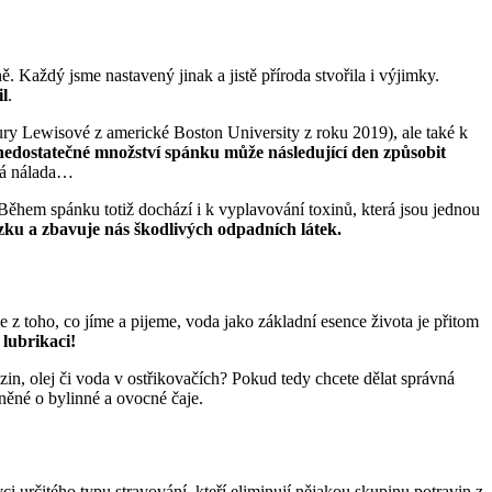
 Každý jsme nastavený jinak a jistě příroda stvořila i výjimky.
il
.
 Lewisové z americké Boston University z roku 2019), ale také k
nedostatečné množství spánku může následující den způsobit
tná nálada…
hem spánku totiž dochází i k vyplavování toxinů, která jsou jednou
zku a zbavuje nás škodlivých odpadních látek.
e z toho, co jíme a pijeme, voda jako základní esence života je přitom
 lubrikaci!
in, olej či voda v ostřikovačích? Pokud tedy chcete dělat správná
něné o bylinné a ovocné čaje.
 určitého typu stravování, kteří eliminují nějakou skupinu potravin z