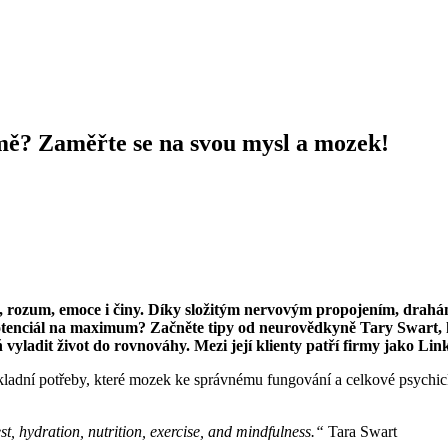
rmě? Zaměřte se na svou mysl a mozek!
ly, rozum, emoce i činy. Díky složitým nervovým propojením, drah
ho potenciál na maximum? Začněte tipy od neurovědkyně Tary Swar
 vyladit život do rovnováhy. Mezi její klienty patří firmy jako
ákladní potřeby, které mozek ke správnému fungování a celkové psychick
est, hydration, nutrition, exercise, and mindfulness.“
Tara Swart