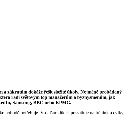
ám a zákrutům dokáže řešit složité úkoly. Nejméně probádaný
t, která radí světovým top manažerům a byznysmenům, jak
 LinkedIn, Samsung, BBC nebo KPMG.
é pohodě potřebuje. V dalším díle si posvítíme na trénink a cviky,