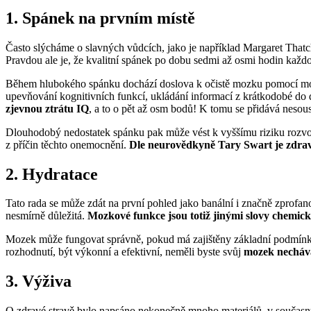
1. Spánek na prvním místě
Často slýcháme o slavných vůdcích, jako je například Margaret Thatch
Pravdou ale je, že kvalitní spánek po dobu sedmi až osmi hodin každo
Během hlubokého spánku dochází doslova k očistě mozku pomocí moz
upevňování kognitivních funkcí, ukládání informací z krátkodobé do
zjevnou ztrátu IQ
, a to o pět až osm bodů! K tomu se přidává neso
Dlouhodobý nedostatek spánku pak může vést k vyššímu riziku rozvoj
z příčin těchto onemocnění.
Dle neurovědkyně Tary Swart je zdravý
2. Hydratace
Tato rada se může zdát na první pohled jako banální i značně zprofanov
nesmírně důležitá.
Mozkové funkce jsou totiž jinými slovy chemické
Mozek může fungovat správně, pokud má zajištěny základní podmínky pr
rozhodnutí, být výkonní a efektivní, neměli byste svůj
mozek necháv
3. Výživa
O zdravé stravě bylo napsáno nekonečně mnoho materiálů, v současných