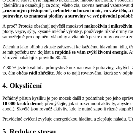
jídelníčku a označují ji za zdroj všeho zla, zrovna nemusí vzbuzovat 
„rozumným přístupem“, nebudete ochuzeni o nic, co vaše tělo, a
potraviny, to znamená plodiny a suroviny ve své původní podobě
A proč? Protože obsahují největší množství
makroživin i mikroživin
plody, vejce, sýry, kysané mléčné výrobky, používejte různé druhy ros
samozřejmě pro doplnění vlákniny a vitaminů pestré druhy ovoce a ze
Zeleninu jako přílohu zkuste zařazovat ke každému hlavnímu jídlu, tře
se mít potřebu tzv. dojídat a
rapidně se vám zvýší životní energie
. A
zároveň nabádají k pravidlu 80:20.
Z 80 % jezte kvalitní a průmyslově nezpracované potraviny, zbylých 
to, čím
občas rádi zhřešíte
. Jde o to najít rovnováhu, která se v odpí
4. Okysličení
Pořádný přísun kyslíku je pro mozek další z podmínek pro jeho sprá
10 000 kroků denně
, přemýšlejte, jak si rozvrhnout aktivity, abyst
apod.). Skvělé jsou rovněž aktivity, kde je nutné zapojit různé stupně
Pravidelné cvičení zvyšuje energetickou hladinu a zlepšuje náladu. Umo
5. Redukce stresu