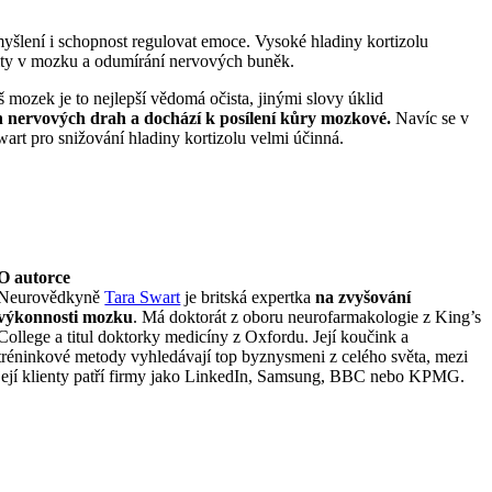
 myšlení i schopnost regulovat emoce. Vysoké hladiny kortizolu
city v mozku a odumírání nervových buněk.
š mozek je to nejlepší vědomá očista, jinými slovy úklid
ch nervových drah a dochází k posílení kůry mozkové.
Navíc se v
wart pro snižování hladiny kortizolu velmi účinná.
O autorce
Neurovědkyně
Tara Swart
je britská expertka
na zvyšování
výkonnosti mozku
. Má doktorát z oboru neurofarmakologie z King’s
College a titul doktorky medicíny z Oxfordu. Její koučink a
tréninkové metody vyhledávají top byznysmeni z celého světa, mezi
její klienty patří firmy jako LinkedIn, Samsung, BBC nebo KPMG.