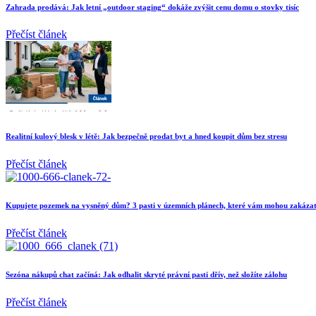
Zahrada prodává: Jak letní „outdoor staging“ dokáže zvýšit cenu domu o stovky tisíc
Přečíst článek
Realitní kulový blesk v létě: Jak bezpečně prodat byt a hned koupit dům bez stresu
Přečíst článek
Kupujete pozemek na vysněný dům? 3 pasti v územních plánech, které vám mohou zakázat
Přečíst článek
Sezóna nákupů chat začíná: Jak odhalit skryté právní pasti dřív, než složíte zálohu
Přečíst článek