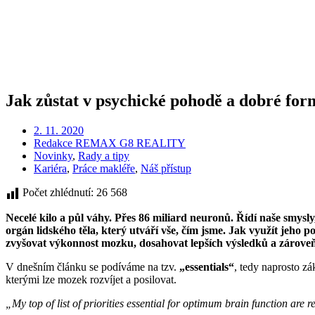
Jak zůstat v psychické pohodě a dobré fo
2. 11. 2020
Redakce REMAX G8 REALITY
Novinky
,
Rady a tipy
Kariéra
,
Práce makléře
,
Náš přístup
Počet zhlédnutí:
26 568
Necelé kilo a půl váhy. Přes 86 miliard neuronů. Řídí naše smys
orgán lidského těla, který utváří vše, čím jsme. Jak využít je
zvyšovat výkonnost mozku, dosahovat lepších výsledků a zároveň
V dnešním článku se podíváme na tzv.
„essentials“
, tedy naprosto z
kterými lze mozek rozvíjet a posilovat.
„My top of list of priorities essential for optimum brain function are r