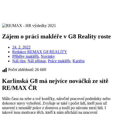
Zájem o práci makléře v G8 Reality roste
24. 2. 2022
Redakce REMAX G8 REALITY
Příběhy makléřů
,
Novinky
Náš růst
,
Náš přístup
,
Práce makléře
,
Kariéra
Počet zhlédnutí:
26 669
Karlínská G8 má nejvíce nováčků ze sítě
RE/MAX ČR
Málo času na sebe a své koníčky, náročné pracovní podmínky nebo
dokonce stavy vyhoření. Zvyšuje se také i počet lidí, kteří jsou už
unavení z neustálé práce z domova a touží po návratu mezi lidi. I
takové jsou motivace těch, kteří k nám přichází na pracovní