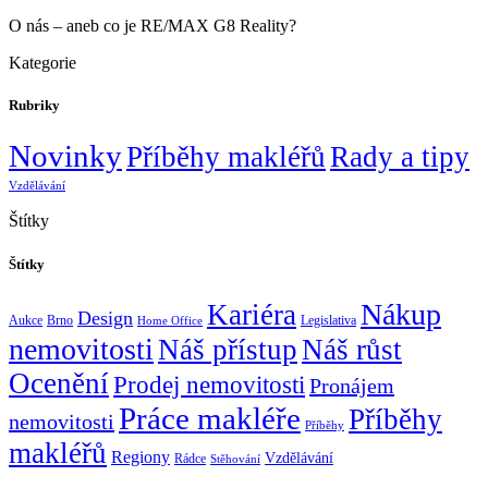
O nás – aneb co je RE/MAX G8 Reality?
Kategorie
Rubriky
Novinky
Příběhy makléřů
Rady a tipy
Vzdělávání
Štítky
Štítky
Nákup
Kariéra
Design
Aukce
Brno
Legislativa
Home Office
nemovitosti
Náš přístup
Náš růst
Ocenění
Prodej nemovitosti
Pronájem
Práce makléře
Příběhy
nemovitosti
Příběhy
makléřů
Regiony
Vzdělávání
Rádce
Stěhování