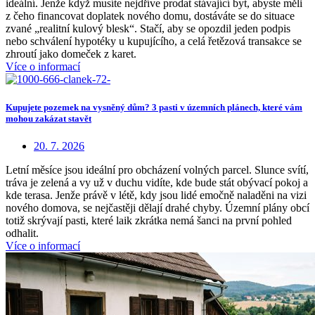
ideální. Jenže když musíte nejdříve prodat stávající byt, abyste měli
z čeho financovat doplatek nového domu, dostáváte se do situace
zvané „realitní kulový blesk“. Stačí, aby se opozdil jeden podpis
nebo schválení hypotéky u kupujícího, a celá řetězová transakce se
zhroutí jako domeček z karet.
Více o informací
Kupujete pozemek na vysněný dům? 3 pasti v územních plánech, které vám
mohou zakázat stavět
20. 7. 2026
Letní měsíce jsou ideální pro obcházení volných parcel. Slunce svítí,
tráva je zelená a vy už v duchu vidíte, kde bude stát obývací pokoj a
kde terasa. Jenže právě v létě, kdy jsou lidé emočně naladěni na vizi
nového domova, se nejčastěji dělají drahé chyby. Územní plány obcí
totiž skrývají pasti, které laik zkrátka nemá šanci na první pohled
odhalit.
Více o informací