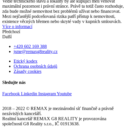
Vedle technického stavu a lokality by ale kupující měli věnovat
maximální pozornost i právní stránce. Právě ta totiž často rozhoduje,
zda bude možné nemovitost bez problémů užívat nebo financovat.
Mezi nejčastější podceňovaná rizika patří přístup k nemovitosti,
existence věcných břemen nebo skryté vady v kupních smlouvách.
Více o informací
Předchozí
Další
+420 602 169 388
jsme@remaxg8reality.cz
Etický kodex
Ochrana osobních údajů
Zásady cookies
Sledujte nás
Facebook
Linkedin
Instagram
Youtube
2018 – 2022 © REMAX je mezinárodní síť finančně a právně
nezávislých kanceláří.
Realitní kancelář REMAX G8 REALITY je provozována
společností G8 Reality s.r.o., IČ 01913638.