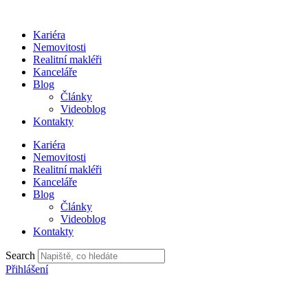
Přejít
k
Kariéra
obsahu
Nemovitosti
Realitní makléři
Kanceláře
Blog
Články
Videoblog
Kontakty
Kariéra
Nemovitosti
Realitní makléři
Kanceláře
Blog
Články
Videoblog
Kontakty
Search
Přihlášení