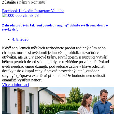
Zůstaňte s námi v kontaktu
Facebook
Linkedin
Instagram
Youtube
Zahrada prodává: Jak letní „outdoor staging“ dokáže zvýšit cenu domu o
stovky tisíc
4. 8. 2026
Když se v letních měsících rozhodnete prodat rodinný dům nebo
chalupu, musíte si uvědomit jednu věc: prohlídka nezačíná v
obýváku, ale už u vjezdové brány. První dojem si kupující vytváří
během prvních deseti sekund, kdy se rozhlédne po zahradě. Pokud
uvidí neudržovanou džungli, podvědomě začne v hlavě odečítat
desítky tisíc z kupní ceny. Správně provedený letní „outdoor
staging“ (příprava exteriéru) přitom dokáže hodnotu nemovitosti
okamžitě vystřelit nahoru.
Více o informací