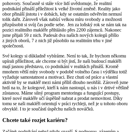
pohovory. Současně si stále více lidí uvědomuje, že realitní
podnikání přináší příležitost k velké životní změně. Reality jako
obor přináší jistotu i v dobách, kdy se ostatním odvětvím nemusí
tolik dařit. Zároveň však nabízí velkou míru svobody a možnosti
přizpůsobit si svůj čas podle sebe. Jen za loňský rok se nám tak na
pozici realitního makléře přihlásilo přes 2200 zájemců. Nakonec
jsme přijali 59 z nich. Padesát dva našich nových kolegů přišlo
z jiných oborů, 7 z nich již působilo na realitním trhu v jiné
společnosti.
Své kolegy si důkladně vybíráme. Není to tak, že bychom někomu
upírali příležitost, ale chceme si být jistí, že naši budoucí makléři
mají jasnou představu, co podnikání v realitách přináší. Kromě
mnohem větší míry svobody v podobě volného času i výdělku totiž
vyžaduje samostatnost a motivaci. Bez chuti od práce a vlastní
aktivitě by se makléř mezi námi příliš dlouho neohřál. Zároveň jsme
hrdí na to, že kolegové, kteří k nám nastoupí, u nás i v drtivé většině
zůstanou. Máme silný program mentoringu a fungující postupy,
které nové makléře učí úspěšně nabrat a prodat nemovitost. Díky
tomu se naši makléři orientují v práci rychleji, než je u tohoto oboru
obvyklé. I to je součástí úspěchu našich nováčků.
Chcete také rozjet kariéru?
Začátek podnikání nebyl nikdy snazší. S podporou, zázemím a