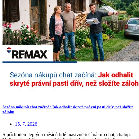
Sezóna nákupů chat začíná: Jak odhalit skryté právní pasti dřív, než složíte
zálohu
15. 7. 2026
S příchodem teplých měsíců lidé masivně řeší nákup chat, chalup.