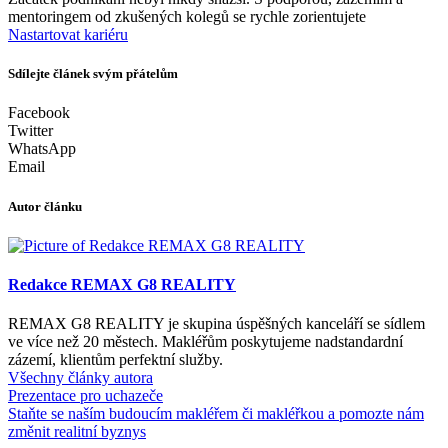
mentoringem od zkušených kolegů se rychle zorientujete
Nastartovat kariéru
Sdílejte článek svým přátelům
Facebook
Twitter
WhatsApp
Email
Autor článku
Redakce REMAX G8 REALITY
REMAX G8 REALITY je skupina úspěšných kanceláří se sídlem
ve více než 20 městech. Makléřům poskytujeme nadstandardní
zázemí, klientům perfektní služby.
Všechny články autora
Prezentace pro uchazeče
Staňte se naším budoucím makléřem či makléřkou a pomozte nám
změnit realitní byznys