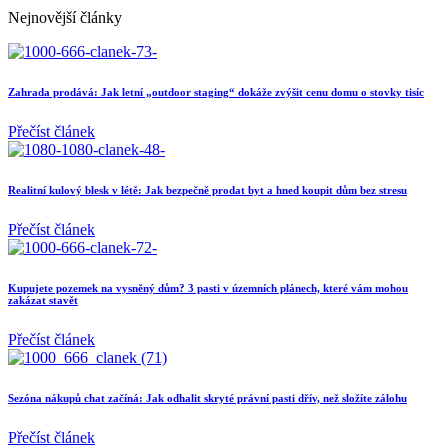
Nejnovější články
Zahrada prodává: Jak letní „outdoor staging“ dokáže zvýšit cenu domu o stovky tisíc
Přečíst článek
Realitní kulový blesk v létě: Jak bezpečně prodat byt a hned koupit dům bez stresu
Přečíst článek
Kupujete pozemek na vysněný dům? 3 pasti v územních plánech, které vám mohou
zakázat stavět
Přečíst článek
Sezóna nákupů chat začíná: Jak odhalit skryté právní pasti dřív, než složíte zálohu
Přečíst článek