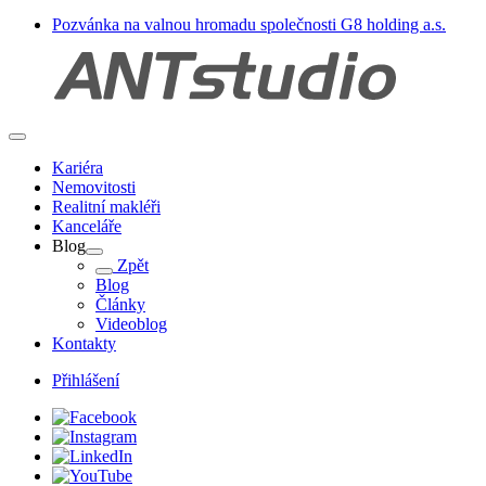
Pozvánka na valnou hromadu společnosti G8 holding a.s.
Kariéra
Nemovitosti
Realitní makléři
Kanceláře
Blog
Zpět
Blog
Články
Videoblog
Kontakty
Přihlášení