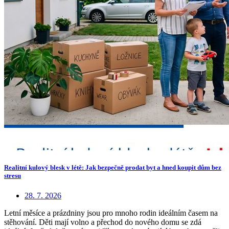
Realitní kulový blesk v létě: Jak bezpečně prodat byt a hned koupit dům bez
stresu
28. 7. 2026
Letní měsíce a prázdniny jsou pro mnoho rodin ideálním časem na
stěhování. Děti mají volno a přechod do nového domu se zdá