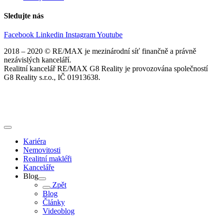
Sledujte nás
Facebook
Linkedin
Instagram
Youtube
2018 – 2020 © RE/MAX je mezinárodní síť finančně a právně
nezávislých kanceláří.
Realitní kancelář RE/MAX G8 Reality je provozována společností
G8 Reality s.r.o., IČ 01913638.
Kariéra
Nemovitosti
Realitní makléři
Kanceláře
Blog
Zpět
Blog
Články
Videoblog