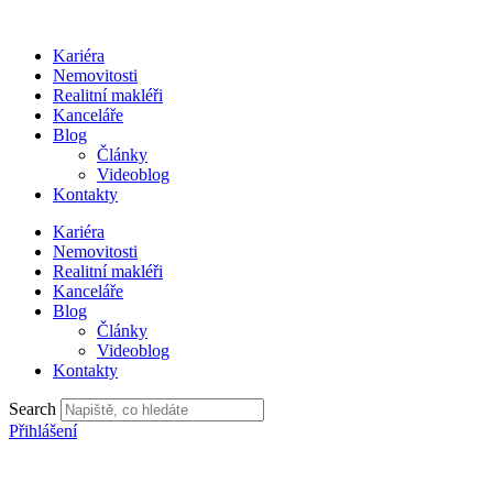
Přejít
k
Kariéra
obsahu
Nemovitosti
Realitní makléři
Kanceláře
Blog
Články
Videoblog
Kontakty
Kariéra
Nemovitosti
Realitní makléři
Kanceláře
Blog
Články
Videoblog
Kontakty
Search
Přihlášení