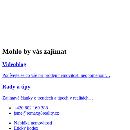
Mohlo by vás zajímat
Videoblog
Podívejte se co vše při prodeji nemovitosti neopomenout…
Rady a tipy
Zajímavé články o trendech a tipech v realitách…
+420 602 169 388
jsme@remaxg8reality.cz
Nabídka nemovitostí
Etický kodex