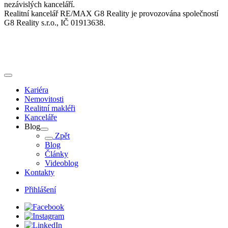
nezávislých kanceláří.
Realitní kancelář RE/MAX G8 Reality je provozována společností
G8 Reality s.r.o., IČ 01913638.
Kariéra
Nemovitosti
Realitní makléři
Kanceláře
Blog
Zpět
Blog
Články
Videoblog
Kontakty
Přihlášení