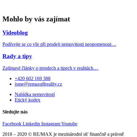
Mohlo by vás zajímat
Videoblog
Podívejte se co vše při prodeji nemovitosti neopomenout…
Rady a tipy
Zajímavé články o trendech a tipech v realitách…
+420 602 169 388
jsme@remaxg8reality.cz
Nabídka nemovitostí
Etický kodex
Sledujte nás
Facebook
Linkedin
Instagram
Youtube
2018 – 2020 © RE/MAX je mezinárodní síť finančně a právně