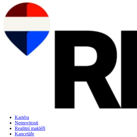
Přejít
k
obsahu
Kariéra
Nemovitosti
Realitní makléři
Kanceláře