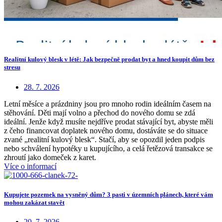
Realitní kulový blesk v létě: Jak bezpečně prodat byt a hned koupit dům bez
stresu
28. 7. 2026
Letní měsíce a prázdniny jsou pro mnoho rodin ideálním časem na
stěhování. Děti mají volno a přechod do nového domu se zdá
ideální. Jenže když musíte nejdříve prodat stávající byt, abyste měli
z čeho financovat doplatek nového domu, dostáváte se do situace
zvané „realitní kulový blesk“. Stačí, aby se opozdil jeden podpis
nebo schválení hypotéky u kupujícího, a celá řetězová transakce se
zhroutí jako domeček z karet.
Více o informací
Kupujete pozemek na vysněný dům? 3 pasti v územních plánech, které vám
mohou zakázat stavět
20. 7. 2026