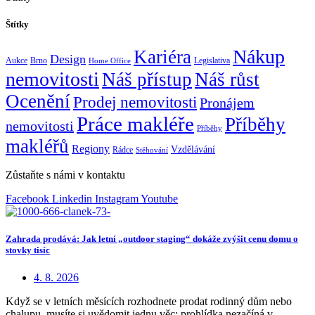
Štítky
Nákup
Kariéra
Design
Aukce
Brno
Legislativa
Home Office
nemovitosti
Náš přístup
Náš růst
Ocenění
Prodej nemovitosti
Pronájem
Práce makléře
Příběhy
nemovitosti
Příběhy
makléřů
Regiony
Vzdělávání
Rádce
Stěhování
Zůstaňte s námi v kontaktu
Facebook
Linkedin
Instagram
Youtube
Zahrada prodává: Jak letní „outdoor staging“ dokáže zvýšit cenu domu o
stovky tisíc
4. 8. 2026
Když se v letních měsících rozhodnete prodat rodinný dům nebo
chalupu, musíte si uvědomit jednu věc: prohlídka nezačíná v