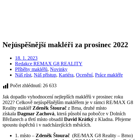
Nejúspěšnější makléři za prosinec 2022
18. 1. 2023
Redakce REMAX G8 REALITY
Příběhy makléřů
,
Novinky
Náš růst
,
Náš přístup
,
Kariéra
,
Ocenění
,
Práce makléře
Počet zhlédnutí:
26 633
Jak dopadlo vyhodnocení nejlepších makléřů v prosinec roku
2022? Celkově nejúspěšnějším makléřem je v rámci RE/MAX G8
Reality makléř
Zdeněk Štourač
z Brna, druhé místo
získala
Dagmar Zachová
, která působí na pobočce v Dolních
Břežanech a třetí místo obsadil
David Krátký
z Kladna. Přejeme
spoustu úspěchů i v nadcházejících měsících.
1. místo –
Zdeněk Štourač
(RE/MAX G8 Reality – Brno)