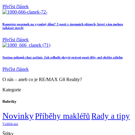
Přečíst článek
Kupujete pozemek na vysněný dům? 3 pasti v územních plánech, které vám mohou
zakázat stavět
Přečíst článek
Sezóna nákupů chat začíná: Jak odhalit skryté právní pasti dřív, než složíte zálohu
Přečíst článek
O nás – aneb co je RE/MAX G8 Reality?
Kategorie
Rubriky
Novinky
Příběhy makléřů
Rady a tipy
Vzdělávání
Štítky