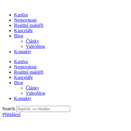
Přejít
k
Kariéra
obsahu
Nemovitosti
Realitní makléři
Kanceláře
Blog
Články
Videoblog
Kontakty
Kariéra
Nemovitosti
Realitní makléři
Kanceláře
Blog
Články
Videoblog
Kontakty
Search
Přihlášení