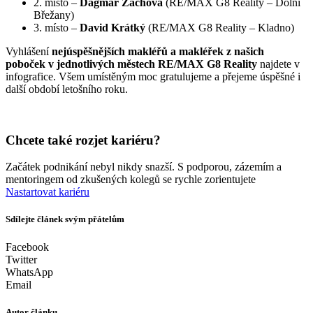
2. místo –
Dagmar Zachová
(RE/MAX G8 Reality – Dolní
Břežany)
3. místo –
David Krátký
(RE/MAX G8 Reality – Kladno)
Vyhlášení
nejúspěšnějších makléřů a makléřek z našich
poboček v jednotlivých městech RE/MAX G8 Reality
najdete v
infografice. Všem umístěným moc gratulujeme a přejeme úspěšné i
další období letošního roku.
Chcete také rozjet kariéru?
Začátek podnikání nebyl nikdy snazší. S podporou, zázemím a
mentoringem od zkušených kolegů se rychle zorientujete
Nastartovat kariéru
Sdílejte článek svým přátelům
Facebook
Twitter
WhatsApp
Email
Autor článku