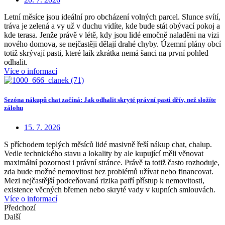
Letní měsíce jsou ideální pro obcházení volných parcel. Slunce svítí,
tráva je zelená a vy už v duchu vidíte, kde bude stát obývací pokoj a
kde terasa. Jenže právě v létě, kdy jsou lidé emočně naladěni na vizi
nového domova, se nejčastěji dělají drahé chyby. Územní plány obcí
totiž skrývají pasti, které laik zkrátka nemá šanci na první pohled
odhalit.
Více o informací
Sezóna nákupů chat začíná: Jak odhalit skryté právní pasti dřív, než složíte
zálohu
15. 7. 2026
S příchodem teplých měsíců lidé masivně řeší nákup chat, chalup.
Vedle technického stavu a lokality by ale kupující měli věnovat
maximální pozornost i právní stránce. Právě ta totiž často rozhoduje,
zda bude možné nemovitost bez problémů užívat nebo financovat.
Mezi nejčastější podceňovaná rizika patří přístup k nemovitosti,
existence věcných břemen nebo skryté vady v kupních smlouvách.
Více o informací
Předchozí
Další