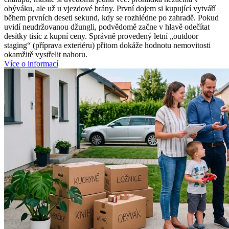
obýváku, ale už u vjezdové brány. První dojem si kupující vytváří
během prvních deseti sekund, kdy se rozhlédne po zahradě. Pokud
uvidí neudržovanou džungli, podvědomě začne v hlavě odečítat
desítky tisíc z kupní ceny. Správně provedený letní „outdoor
staging“ (příprava exteriéru) přitom dokáže hodnotu nemovitosti
okamžitě vystřelit nahoru.
Více o informací