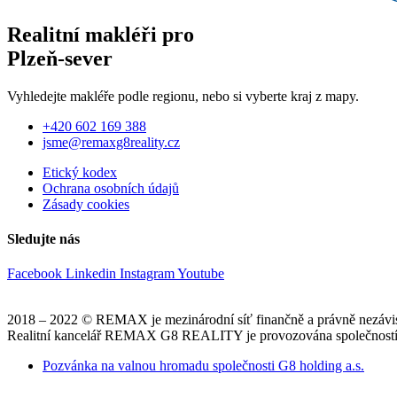
Realitní makléři pro
Plzeň-sever
Vyhledejte makléře podle regionu, nebo si vyberte kraj z mapy.
+420 602 169 388
jsme@remaxg8reality.cz
Etický kodex
Ochrana osobních údajů
Zásady cookies
Sledujte nás
Facebook
Linkedin
Instagram
Youtube
2018 – 2022 © REMAX je mezinárodní síť finančně a právně nezávis
Realitní kancelář REMAX G8 REALITY je provozována společností G
Pozvánka na valnou hromadu společnosti G8 holding a.s.