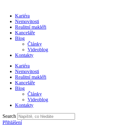
Přejít
k
Kariéra
obsahu
Nemovitosti
Realitní makléři
Kanceláře
Blog
Články
Videoblog
Kontakty
Kariéra
Nemovitosti
Realitní makléři
Kanceláře
Blog
Články
Videoblog
Kontakty
Search
Přihlášení