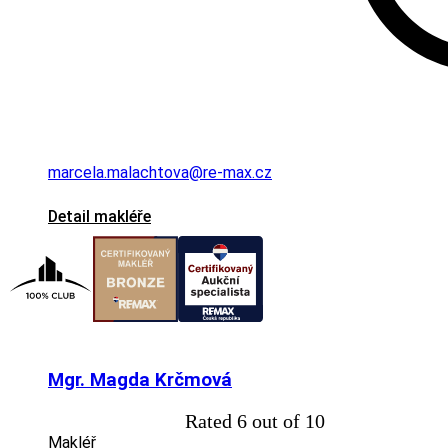
marcela.malachtova@re-max.cz
Detail makléře
Mgr. Magda Krčmová
★
★
★
★
★
★
Rated 6 out of 10
Makléř