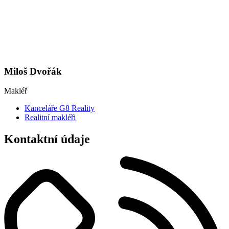
Miloš Dvořák
Makléř
Kanceláře G8 Reality
Realitní makléři
Kontaktní údaje