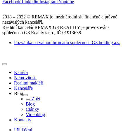
Facebook
Linkedin
Instagram
Youtube
2018 – 2022 © REMAX je mezinárodní síť finančně a právně
nezávislých kanceláří.
Realitní kancelář REMAX G8 REALITY je provozována
společností G8 Reality s.r.o., IČ 01913638.
Pozvánka na valnou hromadu společnosti G8 holding a.s.
Kariéra
Nemovitosti
Realitní makléři
Kanceláře
Blog
Zpět
Blog
Články
Videoblog
Kontakty
Přihlášení