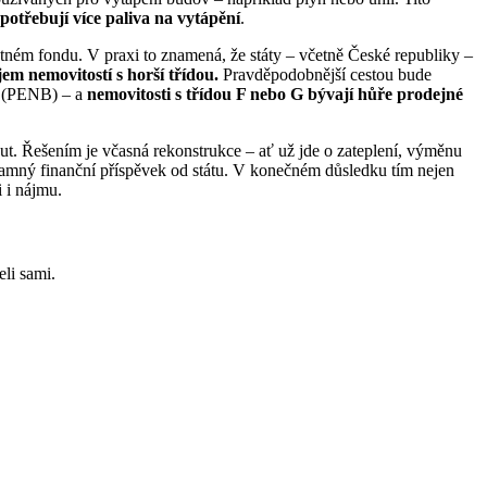
potřebují více paliva na vytápění
.
tném fondu. V praxi to znamená, že státy – včetně České republiky –
m nemovitostí s horší třídou.
Pravděpodobnější cestou bude
vy (PENB) – a
nemovitosti s třídou F nebo G bývají hůře prodejné
snout. Řešením je včasná rekonstrukce – ať už jde o zateplení, výměnu
namný finanční příspěvek od státu. V konečném důsledku tím nejen
i i nájmu.
li sami.