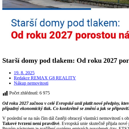
Starší domy pod tlakem: Od roku 2027 poro
19. 8. 2025
Redakce REMAX G8 REALITY
Nákup nemovitosti
Počet zhlédnutí:
6 975
Od roku 2027 začnou v celé Evropské unii platit nové předpisy, kter
případný ekonomický tlak. Co konkrétně se změní a jak se připravit
V poslední se na nás čím dál častěji obracejí vlastníci nemovitostí s
Takové tvrzení není pravdivé
. Evropská unie skutečně přijala nové
Prvním nástrojem je rozšíření systému emisních povolenek (tzv. ETS2