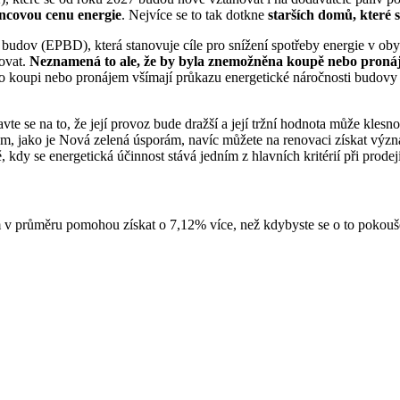
ncovou cenu energie
. Nejvíce se to tak dotkne
starších domů, které s
udov (EPBD), která stanovuje cíle pro snížení spotřeby energie v oby
žovat.
Neznamená to ale, že by byla znemožněna koupě nebo pronáje
ci o koupi nebo pronájem všímají průkazu energetické náročnosti budo
ravte se na to, že její provoz bude dražší a její tržní hodnota může kle
m, jako je Nová zelená úsporám, navíc můžete na renovaci získat výz
 kdy se energetická účinnost stává jedním z hlavních kritérií při prodej
 v průměru pomohou získat o 7,12% více, než kdybyste se o to pokouše