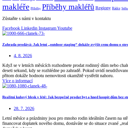
makléře
Příběhy makléřů
Regiony
Rádce
Příběhy
Stěh
Zůstaňte s námi v kontaktu
Facebook
Linkedin
Instagram
Youtube
Zahrada prodává: Jak letní „outdoor staging“ dokáže zvýšit cenu domu o stov
4. 8. 2026
Když se v letních měsících rozhodnete prodat rodinný dům nebo chalu
deseti sekund, kdy se rozhlédne po zahradě. Pokud uvidí neudržovanou
přitom dokáže hodnotu nemovitosti okamžitě vystřelit nahoru.
Více o informací
Realitní kulový blesk v létě: Jak bezpečně prodat byt a hned koupit dům bez st
28. 7. 2026
Letní měsíce a prázdniny jsou pro mnoho rodin ideálním časem na stěh
financovat doplatek nového domu, dostáváte se do situace zvané „reali