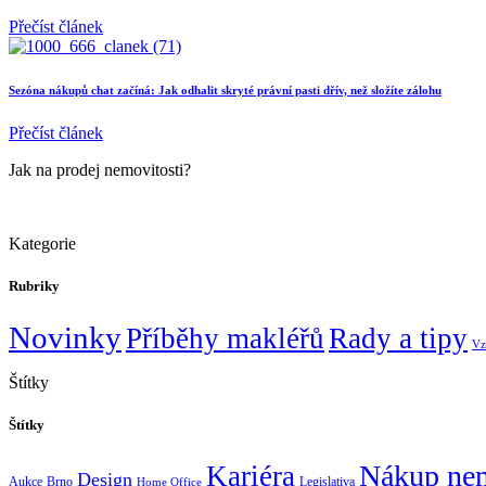
Přečíst článek
Sezóna nákupů chat začíná: Jak odhalit skryté právní pasti dřív, než složíte zálohu
Přečíst článek
Jak na prodej nemovitosti?
Kategorie
Rubriky
Novinky
Příběhy makléřů
Rady a tipy
Vz
Štítky
Štítky
Nákup nem
Kariéra
Design
Aukce
Brno
Legislativa
Home Office