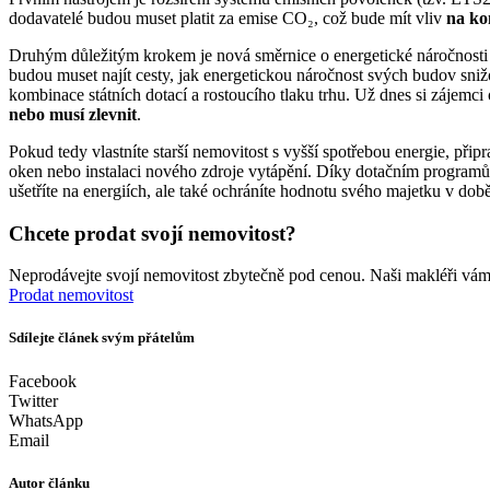
dodavatelé budou muset platit za emise CO₂, což bude mít vliv
na ko
Druhým důležitým krokem je nová směrnice o energetické náročnosti b
budou muset najít cesty, jak energetickou náročnost svých budov sni
kombinace státních dotací a rostoucího tlaku trhu. Už dnes si zájem
nebo musí zlevnit
.
Pokud tedy vlastníte starší nemovitost s vyšší spotřebou energie, přip
oken nebo instalaci nového zdroje vytápění. Díky dotačním programů
ušetříte na energiích, ale také ochráníte hodnotu svého majetku v době,
Chcete prodat svojí nemovitost?
Neprodávejte svojí nemovitost zbytečně pod cenou. Naši makléři vám
Prodat nemovitost
Sdílejte článek svým přátelům
Facebook
Twitter
WhatsApp
Email
Autor článku