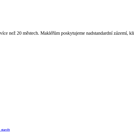
e než 20 městech. Makléřům poskytujeme nadstandardní zázemí, klie
 stavět