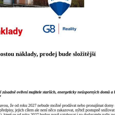
stou náklady, prodej bude složitější
é zásadně ovlivní majitele starších, energeticky neúsporných domů a by
?
 obavou, že od roku 2027 nebude možné prodávat nebo pronajímat domy s h
 předpisy, jejich cílem ale není něco zakazovat, nýbrž postupně snižova
), které se od roku 2027 budou nově vztahovat i na dodavatele paliv p