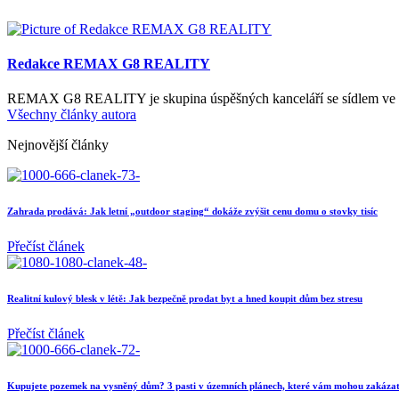
Redakce REMAX G8 REALITY
REMAX G8 REALITY je skupina úspěšných kanceláří se sídlem ve víc
Všechny články autora
Nejnovější články
Zahrada prodává: Jak letní „outdoor staging“ dokáže zvýšit cenu domu o stovky tisíc
Přečíst článek
Realitní kulový blesk v létě: Jak bezpečně prodat byt a hned koupit dům bez stresu
Přečíst článek
Kupujete pozemek na vysněný dům? 3 pasti v územních plánech, které vám mohou zakázat