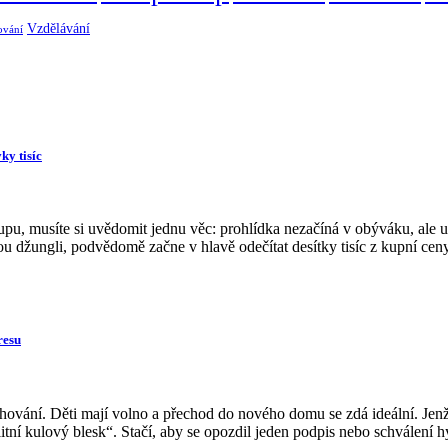
Vzdělávání
ování
ky tisíc
pu, musíte si uvědomit jednu věc: prohlídka nezačíná v obýváku, ale u
 džungli, podvědomě začne v hlavě odečítat desítky tisíc z kupní ceny.
resu
ování. Děti mají volno a přechod do nového domu se zdá ideální. Jenže 
tní kulový blesk“. Stačí, aby se opozdil jeden podpis nebo schválení hy