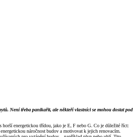
tů. Není třeba panikařit, ale někteří vlastníci se mohou dostat pod
orší energetickou třídou, jako je E, F nebo G. Co je důležité říct:
t energetickou náročnost budov a motivovat k jejich renovacím.
oužívaných pro vytápění budov – například plyn nebo uhlí. Tito