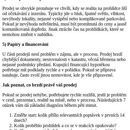
Prodej se obvykle protahuje ve chvíli, kdy se realita na prohlídce liší
od očekávání z inzerátu. Typicky jde o hluk, špatné světlo, vlhkost,
nevýhody lokality, nejasné vytápění nebo komplikované parkování.
Pokud je nevýhoda neřešitelná, musí být promítnutá do ceny a jasně
komunikovaná dopředu. Jinak ztrácíte čas na prohlídkách, které se
nemohou změnit v nabídku.
5) Papíry a financování
U části prodejů není problém v zájmu, ale v procesu. Prodej brzdí
chybějící dokumenty, nesrovnalosti v katastru, věcná břemena nebo
nejasné podmínky předání. Kupující financující hypotékou
potřebuje mít podklady rychle a v pořádku. Pokud se příprava
natahuje, často zvolí jinou nemovitost, kde je vše připravené.
Jak poznat, co brzdí právě váš prodej
Pokud se prodej nehýbe, potřebujete rychle rozlišit, jestli je problém
v ceně, prezentaci, realitě na místě, nebo v procesu. Následujících 7
otázek vám dá základní diagnózu během pěti minut.
Změřte start: kolik přišlo relevantních poptávek v prvních 14
dnech?
Kolik proběhlo prohlídek a co se v reakcích opakovalo?