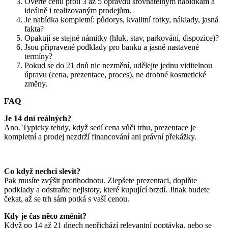
Ověřte cenu proti 3 až 5 opravdu srovnatelným nabídkám a
ideálně i realizovaným prodejům.
Je nabídka kompletní: půdorys, kvalitní fotky, náklady, jasná
fakta?
Opakují se stejné námitky (hluk, stav, parkování, dispozice)?
Jsou připravené podklady pro banku a jasně nastavené
termíny?
Pokud se do 21 dnů nic nezmění, udělejte jednu viditelnou
úpravu (cena, prezentace, proces), ne drobné kosmetické
změny.
FAQ
Je 14 dní reálných?
Ano. Typicky tehdy, když sedí cena vůči trhu, prezentace je
kompletní a prodej nezdrží financování ani právní překážky.
Co když nechci slevit?
Pak musíte zvýšit protihodnotu. Zlepšete prezentaci, doplňte
podklady a odstraňte nejistoty, které kupující brzdí. Jinak budete
čekat, až se trh sám potká s vaší cenou.
Kdy je čas něco změnit?
Když po 14 až 21 dnech nepřichází relevantní poptávka, nebo se