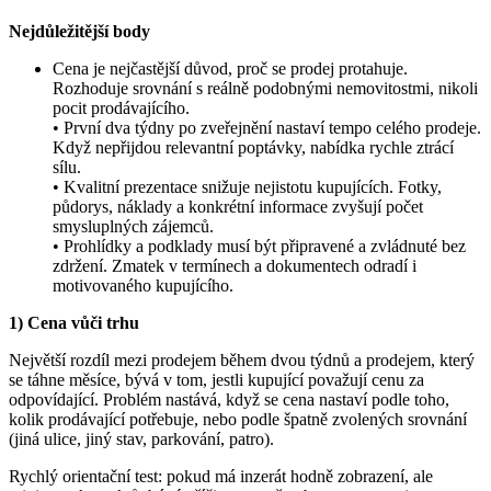
Nejdůležitější body
Cena je nejčastější důvod, proč se prodej protahuje.
Rozhoduje srovnání s reálně podobnými nemovitostmi, nikoli
pocit prodávajícího.
• První dva týdny po zveřejnění nastaví tempo celého prodeje.
Když nepřijdou relevantní poptávky, nabídka rychle ztrácí
sílu.
• Kvalitní prezentace snižuje nejistotu kupujících. Fotky,
půdorys, náklady a konkrétní informace zvyšují počet
smysluplných zájemců.
• Prohlídky a podklady musí být připravené a zvládnuté bez
zdržení. Zmatek v termínech a dokumentech odradí i
motivovaného kupujícího.
1) Cena vůči trhu
Největší rozdíl mezi prodejem během dvou týdnů a prodejem, který
se táhne měsíce, bývá v tom, jestli kupující považují cenu za
odpovídající. Problém nastává, když se cena nastaví podle toho,
kolik prodávající potřebuje, nebo podle špatně zvolených srovnání
(jiná ulice, jiný stav, parkování, patro).
Rychlý orientační test: pokud má inzerát hodně zobrazení, ale