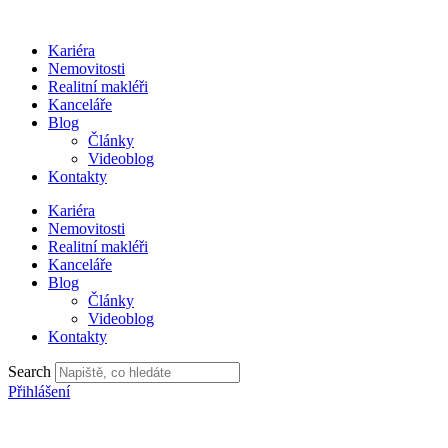
Přejít
k
Kariéra
obsahu
Nemovitosti
Realitní makléři
Kanceláře
Blog
Články
Videoblog
Kontakty
Kariéra
Nemovitosti
Realitní makléři
Kanceláře
Blog
Články
Videoblog
Kontakty
Search
Přihlášení