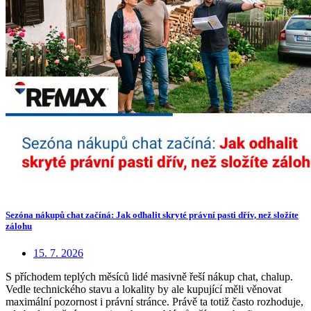
Sezóna nákupů chat začíná: Jak odhalit skryté právní pasti dřív, než složíte
zálohu
15. 7. 2026
S příchodem teplých měsíců lidé masivně řeší nákup chat, chalup.
Vedle technického stavu a lokality by ale kupující měli věnovat
maximální pozornost i právní stránce. Právě ta totiž často rozhoduje,