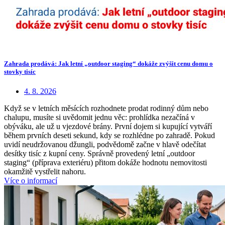
Zahrada prodává: Jak letní „outdoor staging“ dokáže zvýšit cenu domu o
stovky tisíc
4. 8. 2026
Když se v letních měsících rozhodnete prodat rodinný dům nebo
chalupu, musíte si uvědomit jednu věc: prohlídka nezačíná v
obýváku, ale už u vjezdové brány. První dojem si kupující vytváří
během prvních deseti sekund, kdy se rozhlédne po zahradě. Pokud
uvidí neudržovanou džungli, podvědomě začne v hlavě odečítat
desítky tisíc z kupní ceny. Správně provedený letní „outdoor
staging“ (příprava exteriéru) přitom dokáže hodnotu nemovitosti
okamžitě vystřelit nahoru.
Více o informací