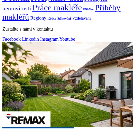
Práce makléře
Příběhy
nemovitosti
Příběhy
makléřů
Regiony
Vzdělávání
Rádce
Stěhování
Zůstaňte s námi v kontaktu
Facebook
Linkedin
Instagram
Youtube