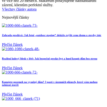
ve více než 20 městech. Makléřům poskytujeme nadstandardní
zázemí, klientům perfektní služby.
Všechny články autora
Nejnovější články
Zahrada prodává: Jak letní „outdoor staging“ dokáže zvýšit cenu domu o stovky tisíc
Přečíst článek
Realitní kulový blesk v létě: Jak bezpečně prodat byt a hned koupit dům bez stresu
Přečíst článek
Kupujete pozemek na vysněný dům? 3 pasti v územních plánech, které vám mohou
zakázat stavět
Přečíst článek