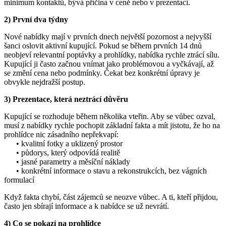
minimum kontaktů, bývá příčina v ceně nebo v prezentaci.
2) První dva týdny
Nové nabídky mají v prvních dnech největší pozornost a nejvyšší
šanci oslovit aktivní kupující. Pokud se během prvních 14 dnů
neobjeví relevantní poptávky a prohlídky, nabídka rychle ztrácí sílu.
Kupující ji často začnou vnímat jako problémovou a vyčkávají, až
se změní cena nebo podmínky. Čekat bez konkrétní úpravy je
obvykle nejdražší postup.
3) Prezentace, která neztrácí důvěru
Kupující se rozhoduje během několika vteřin. Aby se vůbec ozval,
musí z nabídky rychle pochopit základní fakta a mít jistotu, že ho na
prohlídce nic zásadního nepřekvapí:
• kvalitní fotky a uklizený prostor
• půdorys, který odpovídá realitě
• jasné parametry a měsíční náklady
• konkrétní informace o stavu a rekonstrukcích, bez vágních
formulací
Když fakta chybí, část zájemců se neozve vůbec. A ti, kteří přijdou,
často jen sbírají informace a k nabídce se už nevrátí.
4) Co se pokazí na prohlídce