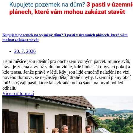
Kupujete pozemek na vysněný dům? 3 pasti v územních plánech, které vám
mohou zakázat stavět
20. 7. 2026
Letní měsíce jsou ideální pro obcházení volných parcel. Slunce svítí,
tráva je zelená a vy už v duchu vidíte, kde bude stát obývací pokoj a
kde terasa. Jenže právě v létě, kdy jsou lidé emočně naladěni na vizi
nového domova, se nejčastěji dělají drahé chyby. Územní plány obcí
totiž skrývají pasti, které laik zkrátka nemá šanci na první pohled
odhalit.
Více o informací