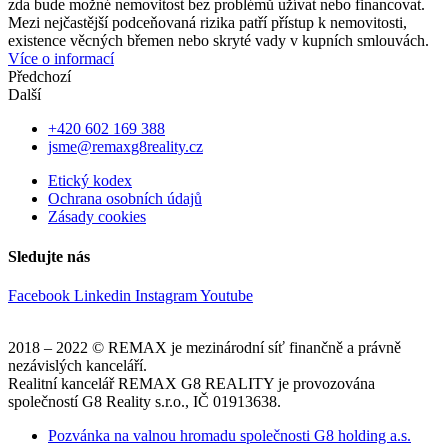
zda bude možné nemovitost bez problémů užívat nebo financovat.
Mezi nejčastější podceňovaná rizika patří přístup k nemovitosti,
existence věcných břemen nebo skryté vady v kupních smlouvách.
Více o informací
Předchozí
Další
+420 602 169 388
jsme@remaxg8reality.cz
Etický kodex
Ochrana osobních údajů
Zásady cookies
Sledujte nás
Facebook
Linkedin
Instagram
Youtube
2018 – 2022 © REMAX je mezinárodní síť finančně a právně
nezávislých kanceláří.
Realitní kancelář REMAX G8 REALITY je provozována
společností G8 Reality s.r.o., IČ 01913638.
Pozvánka na valnou hromadu společnosti G8 holding a.s.