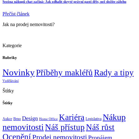
Sezóna nákupů chat začíná: Jak odhalit skryté právní pasti dřív, než složíte zálohu
Přečíst článek
Jak na prodej nemovitosti?
Kategorie
Rubriky
Novinky
Příběhy makléřů
Rady a tipy
Vzdělávání
Štítky
Štítky
Nákup
Kariéra
Design
Aukce
Brno
Legislativa
Home Office
nemovitosti
Náš přístup
Náš růst
Ocenění
Prodej nemovitosti
Pronájem