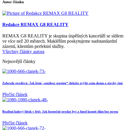
Autor článku
Redakce REMAX G8 REALITY
REMAX G8 REALITY je skupina úspěšných kanceláří se sídlem
ve více než 20 městech. Makléřům poskytujeme nadstandardní
zázemí, klientům perfektní služby.
Všechny články autora
Nejnovější články
Zahrada prodává: Jak letní „outdoor staging“ dokáže zvýšit cenu domu o stovky tisíc
Přečíst článek
Realitní kulový blesk v létě: Jak bezpečně prodat byt a hned koupit dům bez stresu
Přečíst článek