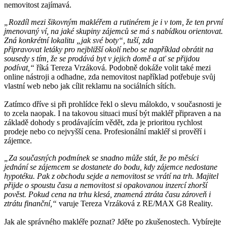
nemovitost zajímavá.
„Rozdíl mezi šikovným makléřem a rutinérem je i v tom, že ten první
jmenovaný ví, na jaké skupiny zájemců se má s nabídkou orientovat.
Zná konkrétní lokalitu „jak své boty“, tuší, zda
připravovat letáky pro nejbližší okolí nebo se například obrátit na
sousedy s tím, že se prodává byt v jejich domě a ať se přijdou
podívat,“
říká Tereza Vrzáková. Podobně dokáže volit také mezi
online nástroji a odhadne, zda nemovitost například potřebuje svůj
vlastní web nebo jak cílit reklamu na sociálních sítích.
Zatímco dříve si při prohlídce řekl o slevu málokdo, v současnosti je
to zcela naopak. I na takovou situaci musí být makléř připraven a na
základě dohody s prodávajícím vědět, zda je prioritou rychlost
prodeje nebo co nejvyšší cena. Profesionální makléř si prověří i
zájemce.
„Za současných podmínek se snadno může stát, že po měsíci
jednání se zájemcem se dostanete do bodu, kdy zájemce nedostane
hypotéku. Pak z obchodu sejde a nemovitost se vrátí na trh. Majitel
přijde o spoustu času a nemovitost si opakovanou inzercí zhorší
pověst. Pokud cena na trhu klesá, znamená ztráta času zároveň i
ztrátu finanční,“
varuje Tereza Vrzáková z RE/MAX G8 Reality.
Jak ale správného makléře poznat? Jděte po zkušenostech. Vybírejte