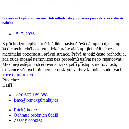
Sezóna nákupů chat začíná: Jak odhalit skryté právní pasti dřív, než složíte
zálohu
15. 7. 2026
S příchodem teplých měsíců lidé masivně řeší nákup chat, chalup.
Vedle technického stavu a lokality by ale kupující měli věnovat
maximální pozornost i právní stránce. Právě ta totiž často rozhoduje,
zda bude možné nemovitost bez problémů užívat nebo financovat.
Mezi nejčastější podceňovaná rizika patří přístup k nemovitosti,
existence věcných břemen nebo skryté vady v kupních smlouvách.
Více o informací
Předchozí
Další
+420 602 169 388
jsme@remaxg8reality.cz
Etický kodex
Ochrana osobních údajů
Zásady cookies