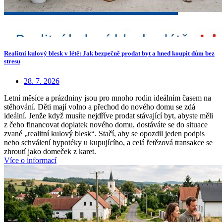
Realitní kulový blesk v létě: Jak bezpečně prodat byt a hned koupit dům bez
stresu
28. 7. 2026
Letní měsíce a prázdniny jsou pro mnoho rodin ideálním časem na
stěhování. Děti mají volno a přechod do nového domu se zdá
ideální. Jenže když musíte nejdříve prodat stávající byt, abyste měli
z čeho financovat doplatek nového domu, dostáváte se do situace
zvané „realitní kulový blesk“. Stačí, aby se opozdil jeden podpis
nebo schválení hypotéky u kupujícího, a celá řetězová transakce se
zhroutí jako domeček z karet.
Více o informací