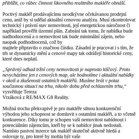
přiblížit, co vůbec činnost šikovného realitního makléře obnáší.
Poctivý makléř prodávajícímu neodkývne očekávanou prodejní
cenu, aniž by si udělal aktuální cenovou analýzu. Musí zkontrolovat
technický i právní stav nemovitosti, její energetickou náročnost či
například prověřit územní plán. Zabrání tak tomu, že nabídka bude
nadhodnocená a o nemovitost tak bude minimální zájem, nebo
naopak podhodnocená, což by
majitele připravilo o značnou částku. Zásadní je pracovat i s tím, že
trh se dynamicky mění a cenové mapy tak odrážejí historické ceny,
které dnes neplatí.
„Správný odhad tržní ceny nemovitosti je naprosto klíčový. Proto
nevycházíme jen z cenových map, ale hodnotíme i aktuální nabídky
v okolí a zkušenosti ostatních makléřů. Musíme brát v potaz
současnou situaci na trhu, nikoliv dobu před ochlazením trhu,“
vysvětluje Tereza
Vrzáková z RE/MAX G8 Reality.
Možná trochu překvapivě je pro makléře silnou konkurenční
výhodou jeho schopnost se domluvit s ostatními makléři, a to včetně
konkurence. Díky tomu je schopen vaši nemovitost nabídnout i
potenciálním zájemcům, kteří by se k nabídce jinak nedostali.
Namísto pasivní inzerce tak makléř skutečně aktivně hledá a
oslovuje ty, pro které by mohla být vaše