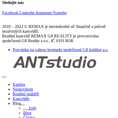
Sledujte nás
Facebook
Linkedin
Instagram
Youtube
2018 – 2022 © REMAX je mezinárodní síť finančně a právně
nezávislých kanceláří.
Realitní kancelář REMAX G8 REALITY je provozována
společností G8 Reality s.r.o., IČ 01913638.
Pozvánka na valnou hromadu společnosti G8 holding a.s.
Kariéra
Nemovitosti
Realitní makléři
Kanceláře
Blog
Zpět
Blog
Články