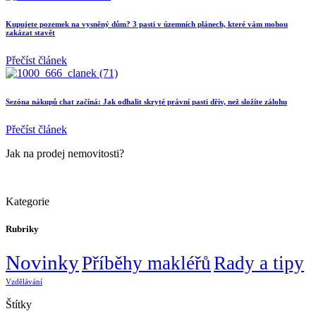
Kupujete pozemek na vysněný dům? 3 pasti v územních plánech, které vám mohou
zakázat stavět
Přečíst článek
Sezóna nákupů chat začíná: Jak odhalit skryté právní pasti dřív, než složíte zálohu
Přečíst článek
Jak na prodej nemovitosti?
Kategorie
Rubriky
Novinky
Příběhy makléřů
Rady a tipy
Vzdělávání
Štítky