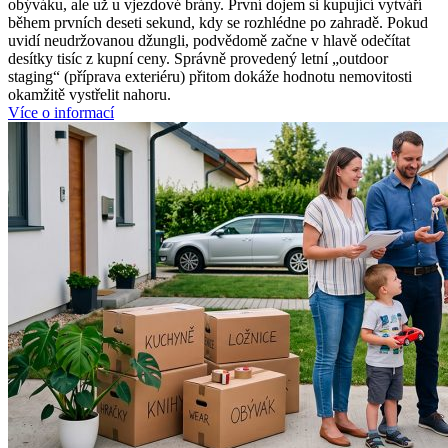
obýváku, ale už u vjezdové brány. První dojem si kupující vytváří
během prvních deseti sekund, kdy se rozhlédne po zahradě. Pokud
uvidí neudržovanou džungli, podvědomě začne v hlavě odečítat
desítky tisíc z kupní ceny. Správně provedený letní „outdoor
staging“ (příprava exteriéru) přitom dokáže hodnotu nemovitosti
okamžitě vystřelit nahoru.
Více o informací