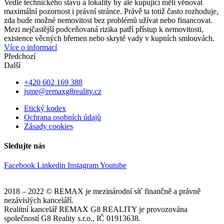
Vedle technického stavu a lokality by ale kupující měli věnovat
maximální pozornost i právní stránce. Právě ta totiž často rozhoduje,
zda bude možné nemovitost bez problémů užívat nebo financovat.
Mezi nejčastější podceňovaná rizika patří přístup k nemovitosti,
existence věcných břemen nebo skryté vady v kupních smlouvách.
Více o informací
Předchozí
Další
+420 602 169 388
jsme@remaxg8reality.cz
Etický kodex
Ochrana osobních údajů
Zásady cookies
Sledujte nás
Facebook
Linkedin
Instagram
Youtube
2018 – 2022 © REMAX je mezinárodní síť finančně a právně
nezávislých kanceláří.
Realitní kancelář REMAX G8 REALITY je provozována
společností G8 Reality s.r.o., IČ 01913638.