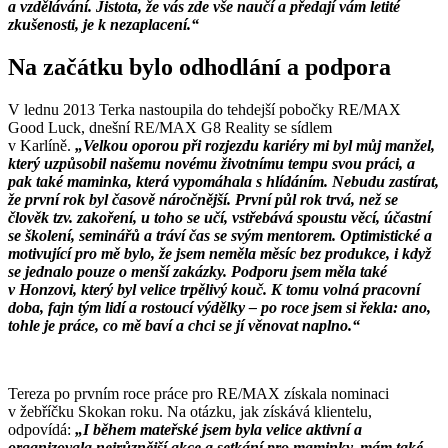
a vzdělávání. Jistota, že vás zde vše naučí a předají vám letité
zkušenosti, je k nezaplacení.“
Na začátku bylo odhodlání a podpora
V lednu 2013 Terka nastoupila do tehdejší pobočky RE/MAX
Good Luck, dnešní RE/MAX G8 Reality se sídlem
v Karlíně.
„Velkou oporou při rozjezdu kariéry mi byl můj manžel,
který uzpůsobil našemu novému životnímu tempu svou práci, a
pak také maminka, která vypomáhala s hlídáním. Nebudu zastírat,
že první rok byl časově náročnější. První půl rok trvá, než se
člověk tzv. zakoření, u toho se učí, vstřebává spoustu věcí, účastní
se školení, seminářů a tráví čas se svým mentorem. Optimistické a
motivující pro mě bylo, že jsem neměla měsíc bez produkce, i když
se jednalo pouze o menší zakázky. Podporu jsem měla také
v Honzovi, který byl velice trpělivý kouč. K tomu volná pracovní
doba, fajn tým lidí a rostoucí výdělky – po roce jsem si řekla: ano,
tohle je práce, co mě baví a chci se jí věnovat naplno.“
Tereza po prvním roce práce pro RE/MAX získala nominaci
v žebříčku Skokan roku. Na otázku, jak získává klientelu,
odpovídá:
„I během mateřské jsem byla velice aktivní a
organizovala nejrůznější akce a setkání pro maminky, mám také