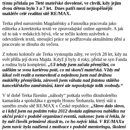
týmu přidala po 7leté mateřské dovolené, ve chvíli, kdy jejím
dvou dětem bylo 3 a 7 let. Dnes patří mezi nejúspěšnější
makléře celé realitní sítě RE/MAX.
Terka před narozením Magdalénky a Fanouška pracovala jako
editorka a korektorka textů ve zpravodajské online agentuře. A jak
už to tak v redakcích bývá, vše se točilo kolem uzávěrek a
odevzdávek textů, stresující práce se podřizovala aktuálnímu dění a
pracovalo se dlouho do večera.
Z tohoto kolotoče ale Terka vystoupila záhy, ve svých 28 let, kdy na
svět přišla její dcera Majda. Když jí byly 4 roky, přidal se syn Fanda
a rodina byla kompletní.
„Už tehdy jsem začala přemýšlet, co
udělám se svou kariérou poté, co mi skončí mateřská. Vždy mě
lákal svět realit a nemovitostí a nejednou jsem nad dráhou
makléřky přemýšlela, zároveň jsem váhala nad jistotou stálého
kancelářského zaměstnání, které ale neposkytuje tolik svobody.“
V té době Terka řízením „náhody“ potkala svého dlouholetého
kamaráda a spolužáka z gymplu Honzu Štohanzla, který stál u
samého zrodu sítě RE/MAX v České republice.
„Slovo dalo slovo,
a i když jsem na podzim roku 2012 dostala zajímavou nabídku na
akční práci v podobě organizaci eventů, nakonec jsem si řekla, že
by měl člověk primárně zkusit to, co ho nejvíc láká. V RE/MAXu
jsem navíc byla nadšená z motivace v podobě mentoringu, školení