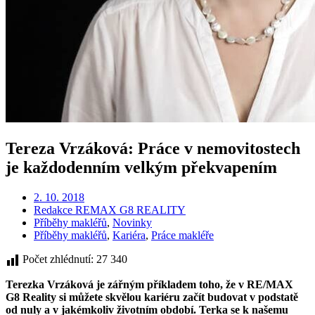
Tereza Vrzáková: Práce v nemovitostech
je každodenním velkým překvapením
2. 10. 2018
Redakce REMAX G8 REALITY
Příběhy makléřů
,
Novinky
Příběhy makléřů
,
Kariéra
,
Práce makléře
Počet zhlédnutí:
27 340
Terezka Vrzáková je zářným příkladem toho, že v RE/MAX
G8 Reality si můžete skvělou kariéru začít budovat v podstatě
od nuly a v jakémkoliv životním období. Terka se k našemu