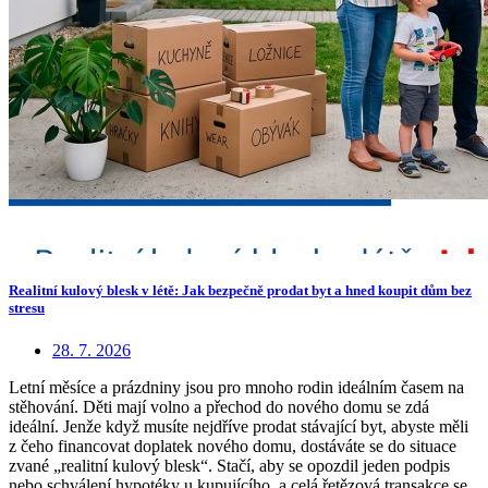
Realitní kulový blesk v létě: Jak bezpečně prodat byt a hned koupit dům bez
stresu
28. 7. 2026
Letní měsíce a prázdniny jsou pro mnoho rodin ideálním časem na
stěhování. Děti mají volno a přechod do nového domu se zdá
ideální. Jenže když musíte nejdříve prodat stávající byt, abyste měli
z čeho financovat doplatek nového domu, dostáváte se do situace
zvané „realitní kulový blesk“. Stačí, aby se opozdil jeden podpis
nebo schválení hypotéky u kupujícího, a celá řetězová transakce se