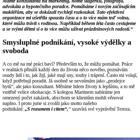
Máme konzultanta na marketing, home stagerku, fotografa,
advokáta a hypotečního poradce. Pomáháme i novým začínajícím
makléřům, aby se dokázali rychleji rozkoukat. Tato efektivní
organizace mi ušetřila spoustu času a o to více mám teď volna,
které můžu trávit s rodinou. Například během léta často cestujeme
a se svými dětmi si o to více můžu užívat prázdninových radostí.“
Smysluplné podnikání, vysoké výdělky a
svoboda
A co mě na mé práci baví? Především to, že můžu pomáhat. Práce
v realitách přináší každý den do života něco nového, poznávám
osudy lidí i to, jak žijí, jaké mají sny, touhy i trápení. Často mi volají,
když potřebují poradit. Já osobně se nevnímám jako „prodejce
bytů“, ale jako konzultant. Měníme lidem životy k lepšímu, a to mě
vnitřně velice obohacuje. S kolegou Martinem nabíráme jen
omezený počet zakázek, abychom se klientům mohli věnovat
naplno. I proto jsme si zvolili jako motto našeho
podnikání:
„S rozumem i citem“,
“
uzavírá své vyprávění Tereza.