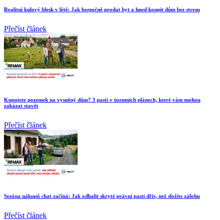
Realitní kulový blesk v létě: Jak bezpečně prodat byt a hned koupit dům bez stresu
Přečíst článek
Kupujete pozemek na vysněný dům? 3 pasti v územních plánech, které vám mohou
zakázat stavět
Přečíst článek
Sezóna nákupů chat začíná: Jak odhalit skryté právní pasti dřív, než složíte zálohu
Přečíst článek