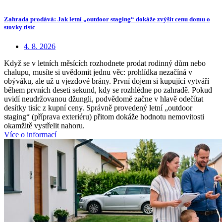
Zahrada prodává: Jak letní „outdoor staging“ dokáže zvýšit cenu domu o
stovky tisíc
4. 8. 2026
Když se v letních měsících rozhodnete prodat rodinný dům nebo
chalupu, musíte si uvědomit jednu věc: prohlídka nezačíná v
obýváku, ale už u vjezdové brány. První dojem si kupující vytváří
během prvních deseti sekund, kdy se rozhlédne po zahradě. Pokud
uvidí neudržovanou džungli, podvědomě začne v hlavě odečítat
desítky tisíc z kupní ceny. Správně provedený letní „outdoor
staging“ (příprava exteriéru) přitom dokáže hodnotu nemovitosti
okamžitě vystřelit nahoru.
Více o informací