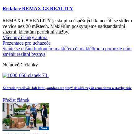
Redakce REMAX G8 REALITY
REMAX G8 REALITY je skupina úspěšných kanceláří se sídlem
ve více než 20 městech. Makléřům poskytujeme nadstandardní
zázemí, klientům perfektní služby.
Všechny články autora
Prezentace pro uchazeče
Staňte se naším budoucím makléřem či makléřkou a pomozte nám
změnit realitní byznys
Nejnovější články
Zahrada prodává: Jak letní „outdoor staging“ dokáže zvýšit cenu domu o stovky tisíc
Přečíst článek