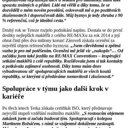
spoustu známých a přátel. Lidé mi věřili a díky tomu, že se
dozvěděli o mém novém povolání, oslovovali mě a po pozitivních
zkušenostech i doporučovali dále. Můj byznys je tedy zhruba z 90
% referenční, což je ideální cesta.“
Druhý rok se Tereze rozjelo podnikání naplno. Dostala se do první
desítky nejlepších makléřů z celého RE/MAXu za rok 2014 a její
obrat činil přes dva miliony korun! Zároveň získala ocenění za
největší objem referenčního byznysu.
„Jsem
cílevědomá a zpětná
vazba je pro mě potěšením. Ocenění mě ještě víc „nakoplo“… Od
začátku jsem také jezdila na RE/MAX Conventions – inspirující
setkání makléřů z celé republiky. Rozšiřovala jsem si tak kontakty
a potkávala zajímavé osobnosti. Díky tomu mám dnes
vybudovanou síť spolupracujících makléřů ze všech koutů
republiky, se kterými si předáváme nemovitosti i zkušenosti.“
Spolupráce v týmu jako další krok v
kariéře
Po třech letech Terka získala certifikát ISO, který představuje
nejvyšší stupeň vzdělání realitního makléře.
„
S rostoucím objemem
zakázek jsem si začala budovat tým. Spolupracuji s kolegou
Martinem Boháčem, s nímž se vzájemně dokážeme zastoupit.