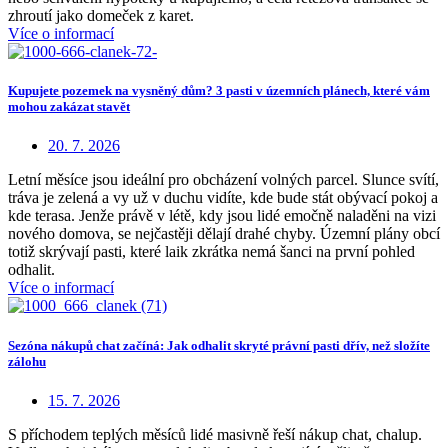
zhroutí jako domeček z karet.
Více o informací
Kupujete pozemek na vysněný dům? 3 pasti v územních plánech, které vám
mohou zakázat stavět
20. 7. 2026
Letní měsíce jsou ideální pro obcházení volných parcel. Slunce svítí,
tráva je zelená a vy už v duchu vidíte, kde bude stát obývací pokoj a
kde terasa. Jenže právě v létě, kdy jsou lidé emočně naladěni na vizi
nového domova, se nejčastěji dělají drahé chyby. Územní plány obcí
totiž skrývají pasti, které laik zkrátka nemá šanci na první pohled
odhalit.
Více o informací
Sezóna nákupů chat začíná: Jak odhalit skryté právní pasti dřív, než složíte
zálohu
15. 7. 2026
S příchodem teplých měsíců lidé masivně řeší nákup chat, chalup.