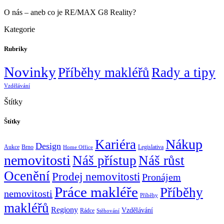
O nás – aneb co je RE/MAX G8 Reality?
Kategorie
Rubriky
Novinky
Příběhy makléřů
Rady a tipy
Vzdělávání
Štítky
Štítky
Nákup
Kariéra
Design
Aukce
Brno
Legislativa
Home Office
nemovitosti
Náš přístup
Náš růst
Ocenění
Prodej nemovitosti
Pronájem
Práce makléře
Příběhy
nemovitosti
Příběhy
makléřů
Regiony
Vzdělávání
Rádce
Stěhování