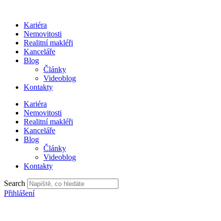
Přejít
k
Kariéra
obsahu
Nemovitosti
Realitní makléři
Kanceláře
Blog
Články
Videoblog
Kontakty
Kariéra
Nemovitosti
Realitní makléři
Kanceláře
Blog
Články
Videoblog
Kontakty
Search
Přihlášení