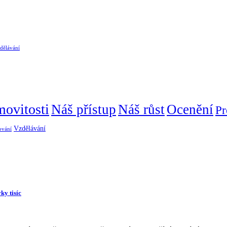
dělávání
ovitosti
Náš přístup
Náš růst
Ocenění
Pr
Vzdělávání
ování
ky tisíc