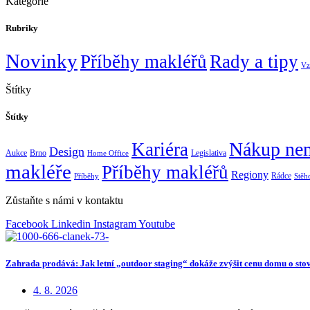
Kategorie
Rubriky
Novinky
Příběhy makléřů
Rady a tipy
Vz
Štítky
Štítky
Nákup nem
Kariéra
Design
Aukce
Brno
Legislativa
Home Office
makléře
Příběhy makléřů
Regiony
Rádce
Příběhy
Stěh
Zůstaňte s námi v kontaktu
Facebook
Linkedin
Instagram
Youtube
Zahrada prodává: Jak letní „outdoor staging“ dokáže zvýšit cenu domu o stov
4. 8. 2026