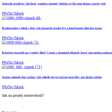
Zahrada prodává: Jak letní „outdoor staging“ dokáže zvýšit cenu domu o stovky tisíc
Přečíst článek
Realitní kulový blesk v létě: Jak bezpečně prodat byt a hned koupit dům bez stresu
Přečíst článek
Kupujete pozemek na vysněný dům? 3 pasti v územních plánech, které vám mohou zakázat
Přečíst článek
Sezóna nákupů chat začíná: Jak odhalit skryté právní pasti dřív, než složíte zálohu
Přečíst článek
Jak na prodej nemovitosti?