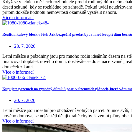
Když se v letních měsících rozhodnete prodat rodinný dům nebo chalu
deseti sekund, kdy se rozhlédne po zahradě. Pokud uvidí neudržovanou
přitom dokáže hodnotu nemovitosti okamžitě vystřelit nahoru.
Více o informací
Realitní kulový blesk v létě: Jak bezpečně prodat byt a hned koupit dům bez st
28. 7. 2026
Letní měsíce a prázdniny jsou pro mnoho rodin ideálním časem na stěh
financovat doplatek nového domu, dostáváte se do situace zvané „reali
domeček z karet.
Více o informací
Kupujete pozemek na vysněný dům? 3 pasti v územních plánech, které vám mo
20. 7. 2026
Letní měsíce jsou ideální pro obcházení volných parcel. Slunce svítí, 
nového domova, se nejčastěji dělají drahé chyby. Územní plány obcí tot
Více o informací