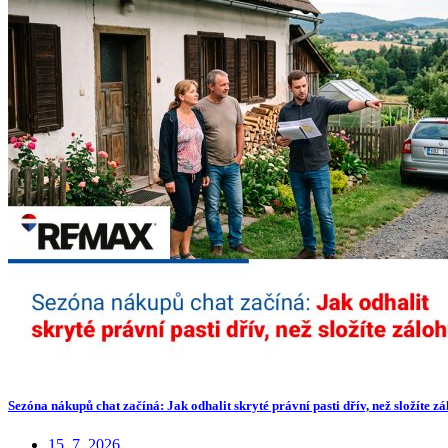
Sezóna nákupů chat začíná: Jak odhalit skryté právní pasti dřív, než složíte z
15. 7. 2026