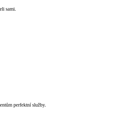
li sami.
ntům perfektní služby.