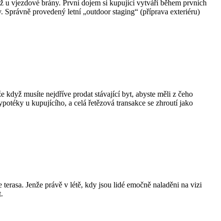
ž u vjezdové brány. První dojem si kupující vytváří během prvních
 Správně provedený letní „outdoor staging“ (příprava exteriéru)
když musíte nejdříve prodat stávající byt, abyste měli z čeho
potéky u kupujícího, a celá řetězová transakce se zhroutí jako
 terasa. Jenže právě v létě, kdy jsou lidé emočně naladěni na vizi
.