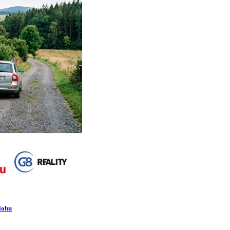
álohu