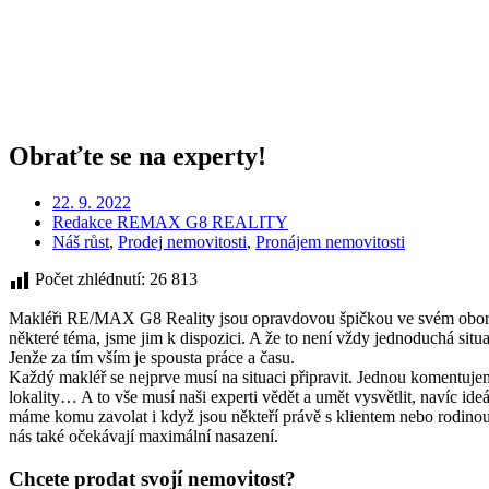
Obraťte se na experty!
22. 9. 2022
Redakce REMAX G8 REALITY
Náš růst
,
Prodej nemovitosti
,
Pronájem nemovitosti
Počet zhlédnutí:
26 813
Makléři RE/MAX G8 Reality jsou opravdovou špičkou ve svém oboru. Obr
některé téma, jsme jim k dispozici. A že to není vždy jednoduchá situ
Jenže za tím vším je spousta práce a času.
Každý makléř se nejprve musí na situaci připravit. Jednou komentujeme
lokality… A to vše musí naši experti vědět a umět vysvětlit, navíc id
máme komu zavolat i když jsou někteří právě s klientem nebo rodinou.
nás také očekávají maximální nasazení.
Chcete prodat svojí nemovitost?