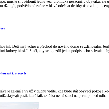
pu, musíte si uvědomit jednu věc: prohlídka nezačíná v obýváku, ale u
 džungli, podvědomě začne v hlavě odečítat desítky tisíc z kupní ceny.
resu
ování. Děti mají volno a přechod do nového domu se zdá ideální. Jenže 
tní kulový blesk“. Stačí, aby se opozdil jeden podpis nebo schválení hy
hou zakázat stavět
tráva je zelená a vy už v duchu vidíte, kde bude stát obývací pokoj a kde
iž skrývají pasti, které laik zkrátka nemá šanci na první pohled odhalit