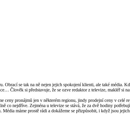
ací se tak na ně nejen jejich spokojení klienti, ale také média. Kdyko
ace… Člověk si představuje, že se ozve redaktor z televize, makléř si n
 ceny pronájmů jen v některém regionu, jindy prodejní ceny v celé repub
eálně co nejdříve. Zejména u televize se stává, že za dvě hodiny potřeb
 Média máme prostě rádi a dokážeme se přizpůsobit, i když jsou jejich 