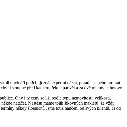
li novináři potřebují znát expertní názor, poradit se nebo probrat
a chvíli stoupne před kameru, řekne pár vět a za dvě minuty je hotovo.
lice. Ony i ty ceny se liší podle typu nemovitosti, velikosti,
ují někde natáčet. Naštěstí máme tolik šikovných makléřů, že vždy
termíny někdy šibeniční. Jsme totiž naučeni od svých klientů. Ti od