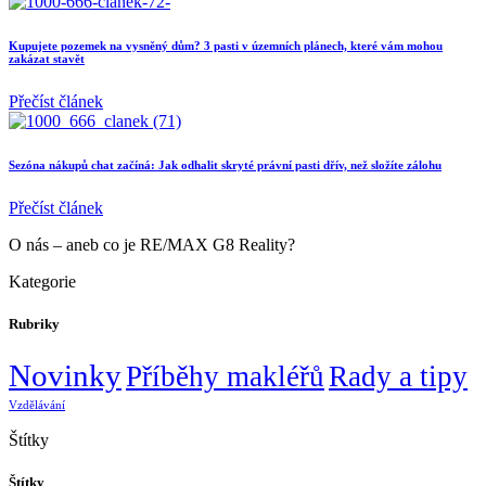
Kupujete pozemek na vysněný dům? 3 pasti v územních plánech, které vám mohou
zakázat stavět
Přečíst článek
Sezóna nákupů chat začíná: Jak odhalit skryté právní pasti dřív, než složíte zálohu
Přečíst článek
O nás – aneb co je RE/MAX G8 Reality?
Kategorie
Rubriky
Novinky
Příběhy makléřů
Rady a tipy
Vzdělávání
Štítky
Štítky