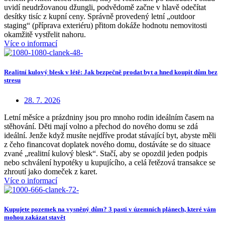
uvidí neudržovanou džungli, podvědomě začne v hlavě odečítat
desítky tisíc z kupní ceny. Správně provedený letní „outdoor
staging“ (příprava exteriéru) přitom dokáže hodnotu nemovitosti
okamžitě vystřelit nahoru.
Více o informací
Realitní kulový blesk v létě: Jak bezpečně prodat byt a hned koupit dům bez
stresu
28. 7. 2026
Letní měsíce a prázdniny jsou pro mnoho rodin ideálním časem na
stěhování. Děti mají volno a přechod do nového domu se zdá
ideální. Jenže když musíte nejdříve prodat stávající byt, abyste měli
z čeho financovat doplatek nového domu, dostáváte se do situace
zvané „realitní kulový blesk“. Stačí, aby se opozdil jeden podpis
nebo schválení hypotéky u kupujícího, a celá řetězová transakce se
zhroutí jako domeček z karet.
Více o informací
Kupujete pozemek na vysněný dům? 3 pasti v územních plánech, které vám
mohou zakázat stavět