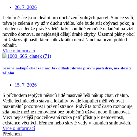
20. 7. 2026
Letní měsíce jsou ideální pro obcházení volných parcel. Slunce svítí,
tráva je zelená a vy už v duchu vidíte, kde bude stát obývací pokoj a
kde terasa. Jenže právě v létě, kdy jsou lidé emočně naladěni na vizi
nového domova, se nejčastěji dělají drahé chyby. Územní plány obcí
totiž skrývají pasti, které laik zkrátka nemá šanci na první pohled
odhalit.
Více o informací
Sezóna nákupů chat začíná: Jak odhalit skryté právní pasti dřív, než složíte
zálohu
15. 7. 2026
S příchodem teplých měsíců lidé masivně řeší nákup chat, chalup.
Vedle technického stavu a lokality by ale kupující měli věnovat
maximální pozornost i právní stránce. Právě ta totiž často rozhoduje,
zda bude možné nemovitost bez problémů užívat nebo financovat.
Mezi nejčastější podceňovaná rizika patří přístup k nemovitosti,
existence věcných břemen nebo skryté vady v kupních smlouvách.
Více o informací
Předchozí