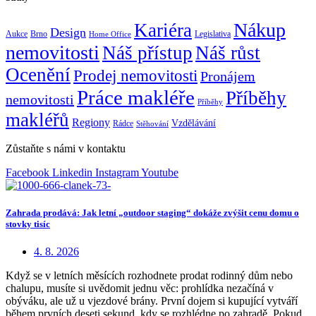
Nákup
Kariéra
Design
Aukce
Brno
Legislativa
Home Office
nemovitosti
Náš přístup
Náš růst
Ocenění
Prodej nemovitosti
Pronájem
Práce makléře
Příběhy
nemovitosti
Příběhy
makléřů
Regiony
Vzdělávání
Rádce
Stěhování
Zůstaňte s námi v kontaktu
Facebook
Linkedin
Instagram
Youtube
Zahrada prodává: Jak letní „outdoor staging“ dokáže zvýšit cenu domu o
stovky tisíc
4. 8. 2026
Když se v letních měsících rozhodnete prodat rodinný dům nebo
chalupu, musíte si uvědomit jednu věc: prohlídka nezačíná v
obýváku, ale už u vjezdové brány. První dojem si kupující vytváří
během prvních deseti sekund, kdy se rozhlédne po zahradě. Pokud