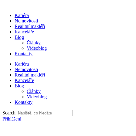
Přejít
k
Kariéra
obsahu
Nemovitosti
Realitní makléři
Kanceláře
Blog
Články
Videoblog
Kontakty
Kariéra
Nemovitosti
Realitní makléři
Kanceláře
Blog
Články
Videoblog
Kontakty
Search
Přihlášení