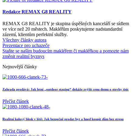
Redakce REMAX G8 REALITY
REMAX G8 REALITY je skupina úspěšných kanceláří se sídlem
ve více než 20 městech. Makléřům poskytujeme nadstandardní
zázemí, klientům perfektní služby.
Všechny články autora
Prezentace pro uchazeče
Staňte se naším budoucím makléřem či makléřkou a pomozte nám
změnit realitní byznys
Nejnovější články
Zahrada prodává: Jak letní „outdoor staging“ dokáže zvýšit cenu domu o stovky tisíc
Přečíst článek
Realitní kulový blesk v létě: Jak bezpečně prodat byt a hned koupit dům bez stresu
Přečíst článek