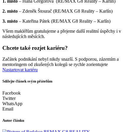
1. místo
– Hana Gregorová (RE/MAX G8 Reality – Karlín)
2. místo
– Zdeněk Štourač (RE/MAX G8 Reality – Karlín)
3. místo
– Kateřina Pátek (RE/MAX G8 Reality – Karlín)
Všem makléřům gratulujeme a přejeme další realitní úspěchy i v
následujících měsících.
Chcete také rozjet kariéru?
Začátek podnikání nebyl nikdy snazší. S podporou, zázemím a
mentoringem od zkušených kolegů se rychle zorientujete
Nastartovat kariéru
Sdílejte článek svým přátelům
Facebook
Twitter
WhatsApp
Email
Autor článku