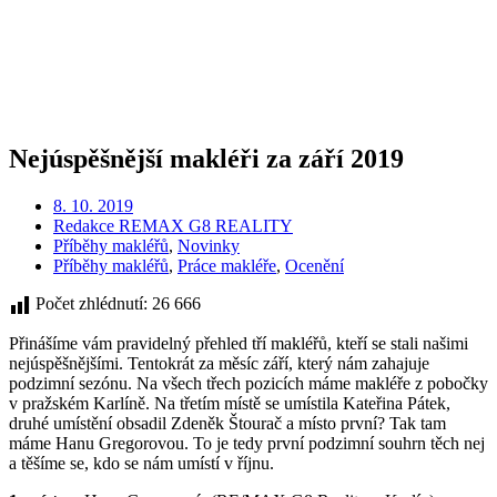
Nejúspěšnější makléři za září 2019
8. 10. 2019
Redakce REMAX G8 REALITY
Příběhy makléřů
,
Novinky
Příběhy makléřů
,
Práce makléře
,
Ocenění
Počet zhlédnutí:
26 666
Přinášíme vám pravidelný přehled tří makléřů, kteří se stali našimi
nejúspěšnějšími. Tentokrát za měsíc září, který nám zahajuje
podzimní sezónu. Na všech třech pozicích máme makléře z pobočky
v pražském Karlíně. Na třetím místě se umístila Kateřina Pátek,
druhé umístění obsadil Zdeněk Štourač a místo první? Tak tam
máme Hanu Gregorovou. To je tedy první podzimní souhrn těch nej
a těšíme se, kdo se nám umístí v říjnu.