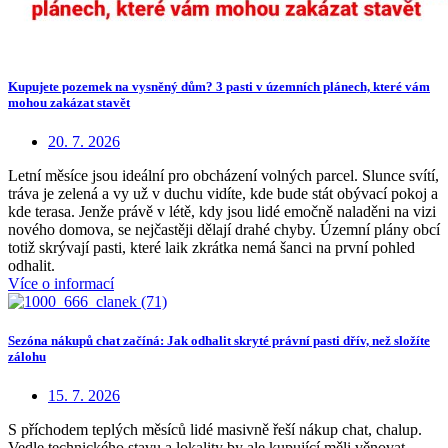
Kupujete pozemek na vysněný dům? 3 pasti v územních plánech, které vám
mohou zakázat stavět
20. 7. 2026
Letní měsíce jsou ideální pro obcházení volných parcel. Slunce svítí,
tráva je zelená a vy už v duchu vidíte, kde bude stát obývací pokoj a
kde terasa. Jenže právě v létě, kdy jsou lidé emočně naladěni na vizi
nového domova, se nejčastěji dělají drahé chyby. Územní plány obcí
totiž skrývají pasti, které laik zkrátka nemá šanci na první pohled
odhalit.
Více o informací
Sezóna nákupů chat začíná: Jak odhalit skryté právní pasti dřív, než složíte
zálohu
15. 7. 2026
S příchodem teplých měsíců lidé masivně řeší nákup chat, chalup.
Vedle technického stavu a lokality by ale kupující měli věnovat