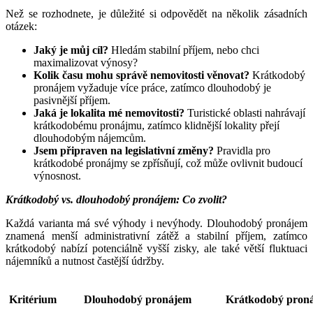
Než se rozhodnete, je důležité si odpovědět na několik zásadních
otázek:
Jaký je můj cíl?
Hledám stabilní příjem, nebo chci
maximalizovat výnosy?
Kolik času mohu správě nemovitosti věnovat?
Krátkodobý
pronájem vyžaduje více práce, zatímco dlouhodobý je
pasivnější příjem.
Jaká je lokalita mé nemovitosti?
Turistické oblasti nahrávají
krátkodobému pronájmu, zatímco klidnější lokality přejí
dlouhodobým nájemcům.
Jsem připraven na legislativní změny?
Pravidla pro
krátkodobé pronájmy se zpřísňují, což může ovlivnit budoucí
výnosnost.
Krátkodobý vs. dlouhodobý pronájem: Co zvolit?
Každá varianta má své výhody i nevýhody. Dlouhodobý pronájem
znamená menší administrativní zátěž a stabilní příjem, zatímco
krátkodobý nabízí potenciálně vyšší zisky, ale také větší fluktuaci
nájemníků a nutnost častější údržby.
Kritérium
Dlouhodobý pronájem
Krátkodobý pron