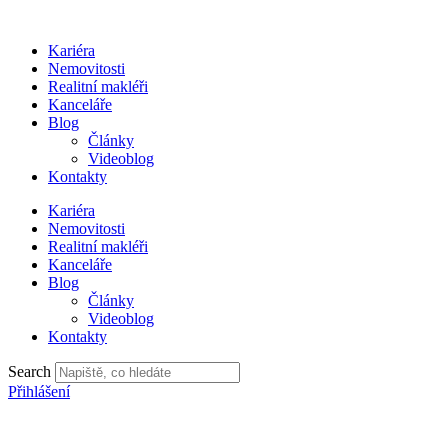
Přejít
k
Kariéra
obsahu
Nemovitosti
Realitní makléři
Kanceláře
Blog
Články
Videoblog
Kontakty
Kariéra
Nemovitosti
Realitní makléři
Kanceláře
Blog
Články
Videoblog
Kontakty
Search
Přihlášení