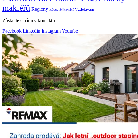
Příběhy
makléřů
Regiony
Vzdělávání
Rádce
Stěhování
Zůstaňte s námi v kontaktu
Facebook
Linkedin
Instagram
Youtube