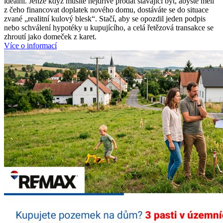
ideální. Jenže když musíte nejdříve prodat stávající byt, abyste měli
z čeho financovat doplatek nového domu, dostáváte se do situace
zvané „realitní kulový blesk“. Stačí, aby se opozdil jeden podpis
nebo schválení hypotéky u kupujícího, a celá řetězová transakce se
zhroutí jako domeček z karet.
Více o informací