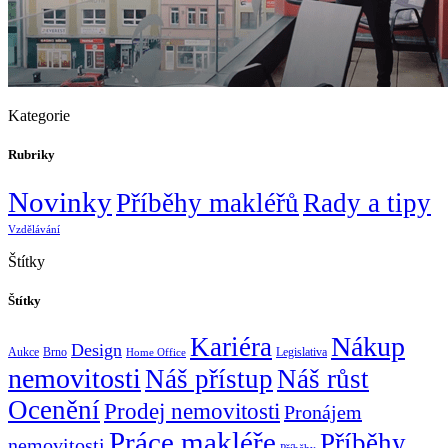
Kategorie
Rubriky
Novinky
Příběhy makléřů
Rady a tipy
Vzdělávání
Štítky
Štítky
Nákup
Kariéra
Design
Aukce
Brno
Legislativa
Home Office
nemovitosti
Náš přístup
Náš růst
Ocenění
Prodej nemovitosti
Pronájem
Práce makléře
Příběhy
nemovitosti