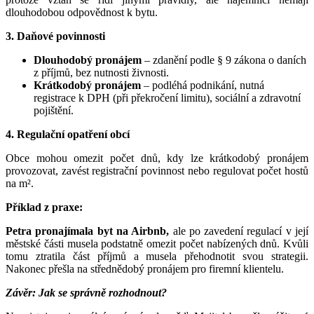
dlouhodobou odpovědnost k bytu.
3. Daňové povinnosti
Dlouhodobý pronájem
– zdanění podle § 9 zákona o daních
z příjmů, bez nutnosti živnosti.
Krátkodobý pronájem
– podléhá podnikání, nutná
registrace k DPH (při překročení limitu), sociální a zdravotní
pojištění.
4. Regulační opatření obcí
Obce mohou omezit počet dnů, kdy lze krátkodobý pronájem
provozovat, zavést registrační povinnost nebo regulovat počet hostů
na m².
Příklad z praxe:
Petra pronajímala byt na Airbnb,
ale po zavedení regulací v její
městské části musela podstatně omezit počet nabízených dnů. Kvůli
tomu ztratila část příjmů a musela přehodnotit svou strategii.
Nakonec přešla na střednědobý pronájem pro firemní klientelu.
Závěr: Jak se správně rozhodnout?