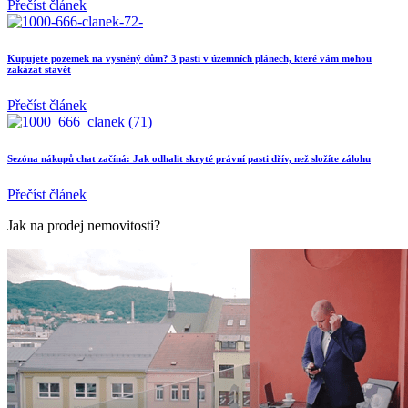
Přečíst článek
Kupujete pozemek na vysněný dům? 3 pasti v územních plánech, které vám mohou
zakázat stavět
Přečíst článek
Sezóna nákupů chat začíná: Jak odhalit skryté právní pasti dřív, než složíte zálohu
Přečíst článek
Jak na prodej nemovitosti?