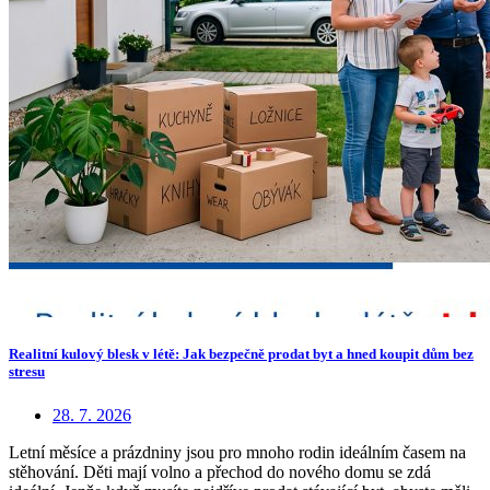
Realitní kulový blesk v létě: Jak bezpečně prodat byt a hned koupit dům bez
stresu
28. 7. 2026
Letní měsíce a prázdniny jsou pro mnoho rodin ideálním časem na
stěhování. Děti mají volno a přechod do nového domu se zdá