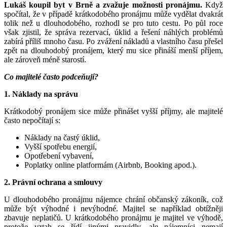
Lukáš koupil byt v Brně a zvažuje možnosti pronájmu.
Když
spočítal, že v případě krátkodobého pronájmu může vydělat dvakrát
tolik než u dlouhodobého, rozhodl se pro tuto cestu. Po půl roce
však zjistil, že správa rezervací, úklid a řešení náhlých problémů
zabírá příliš mnoho času. Po zvážení nákladů a vlastního času přešel
zpět na dlouhodobý pronájem, který mu sice přináší menší příjem,
ale zároveň méně starostí.
Co majitelé často podceňují?
1. Náklady na správu
Krátkodobý pronájem sice může přinášet vyšší příjmy, ale majitelé
často nepočítají s:
Náklady na častý úklid,
Vyšší spotřebu energií,
Opotřebení vybavení,
Poplatky online platformám (Airbnb, Booking apod.).
2. Právní ochrana a smlouvy
U dlouhodobého pronájmu nájemce chrání občanský zákoník, což
může být výhodné i nevýhodné. Majitel se například obtížněji
zbavuje neplatičů. U krátkodobého pronájmu je majitel ve výhodě,
protože vztah se řídí jinými pravidly, ale nájemníci nemají