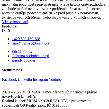
maximální pozornost i právní stránce. Právě ta totiž často rozhoduje,
zda bude možné nemovitost bez problémů užívat nebo financovat.
Mezi nejčastější podceňovaná rizika patří přístup k nemovitosti,
existence věcných břemen nebo skryté vady v kupních smlouvách.
Více o informací
Předchozí
Další
+420 602 169 388
jsme@remaxg8reality.cz
Etický kodex
Ochrana osobních údajů
Zásady cookies
Sledujte nás
Facebook
Linkedin
Instagram
Youtube
2018 – 2022 © REMAX je mezinárodní síť finančně a právně
nezávislých kanceláří.
Realitní kancelář REMAX G8 REALITY je provozována
společností G8 Reality s.r.o., IČ 01913638.