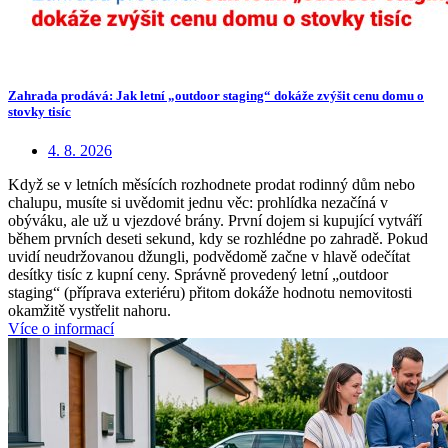
Zahrada prodává: Jak letní „outdoor staging“ dokáže zvýšit cenu domu o
stovky tisíc
4. 8. 2026
Když se v letních měsících rozhodnete prodat rodinný dům nebo
chalupu, musíte si uvědomit jednu věc: prohlídka nezačíná v
obýváku, ale už u vjezdové brány. První dojem si kupující vytváří
během prvních deseti sekund, kdy se rozhlédne po zahradě. Pokud
uvidí neudržovanou džungli, podvědomě začne v hlavě odečítat
desítky tisíc z kupní ceny. Správně provedený letní „outdoor
staging“ (příprava exteriéru) přitom dokáže hodnotu nemovitosti
okamžitě vystřelit nahoru.
Více o informací