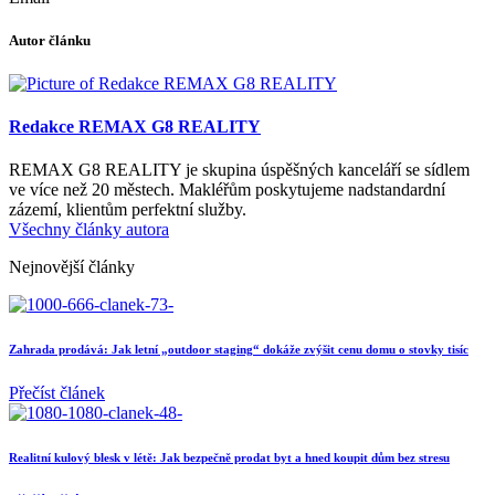
Autor článku
Redakce REMAX G8 REALITY
REMAX G8 REALITY je skupina úspěšných kanceláří se sídlem
ve více než 20 městech. Makléřům poskytujeme nadstandardní
zázemí, klientům perfektní služby.
Všechny články autora
Nejnovější články
Zahrada prodává: Jak letní „outdoor staging“ dokáže zvýšit cenu domu o stovky tisíc
Přečíst článek
Realitní kulový blesk v létě: Jak bezpečně prodat byt a hned koupit dům bez stresu