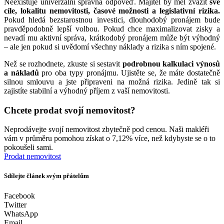
Neexistuje univerzální správná odpověď. Majitel by měl zvážit
své
cíle, lokalitu nemovitosti, časové možnosti a legislativní rizika.
Pokud hledá bezstarostnou investici, dlouhodobý pronájem bude
pravděpodobně lepší volbou. Pokud chce maximalizovat zisky a
nevadí mu aktivní správa, krátkodobý pronájem může být výhodný
– ale jen pokud si uvědomí všechny náklady a rizika s ním spojené.
Než se rozhodnete, zkuste si sestavit
podrobnou kalkulaci výnosů
a nákladů
pro oba typy pronájmu. Ujistěte se, že máte dostatečně
silnou smlouvu a jste připraveni na možná rizika. Jedině tak si
zajistíte stabilní a výhodný příjem z vaší nemovitosti.
Chcete prodat svojí nemovitost?
Neprodávejte svojí nemovitost zbytečně pod cenou. Naši makléři
vám v průměru pomohou získat o 7,12% více, než kdybyste se o to
pokoušeli sami.
Prodat nemovitost
Sdílejte článek svým přátelům
Facebook
Twitter
WhatsApp
Email