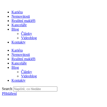
Přejít
k
Kariéra
obsahu
Nemovitosti
Realitní makléři
Kanceláře
Blog
Články
Videoblog
Kontakty
Kariéra
Nemovitosti
Realitní makléři
Kanceláře
Blog
Články
Videoblog
Kontakty
Search
Přihlášení