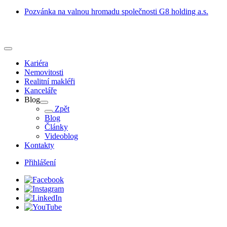
Pozvánka na valnou hromadu společnosti G8 holding a.s.
Kariéra
Nemovitosti
Realitní makléři
Kanceláře
Blog
Zpět
Blog
Články
Videoblog
Kontakty
Přihlášení