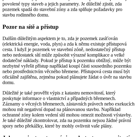
povolené typy staveb a jejich parametry. Je důležité zjistit, zda
pozemek spadá do stavební zóny a zda splňuje požadavky pro
stavbu rodinného domu.
Pozor na sítě a přístup
Dalším důležitým aspektem je to, zda je pozemek zasíťován
(elektrická energie, voda, plyn) a zda k němu existuje přístupová
cesta. I když je pozemek ve stavební zóně, nedostatečný přístup
nebo nedostatek sítí může způsobit výrazné komplikace a velké
dodatečné náklady. Pokud je přístup k pozemku obtížný, může být
nezbytné vyřešit přístup například koupí části sousedního pozemku
nebo prostřednictvím věcného břemene. Přístupová cesta musí být
oficiálně zajištěna, zejména pokud plánujete žádat o úvěr na stavbu
domu.
Důležité je také prověřit výpis z katastru nemovitostí, který
poskytuje informace o vlastnictví a případných břemenech.
Záznamy o věcných břemenech, zástavních právech nebo exekucích
mohou mít negativní dopad na plánovanou stavbu. Například
ochranné zóny kolem vedení sítí mohou omezit možnosti výstavby.
Je také důležité zkontrolovat, zda na pozemku nejsou žádné právní
spory nebo překážky, které by mohly ovlivnit vaše plány.