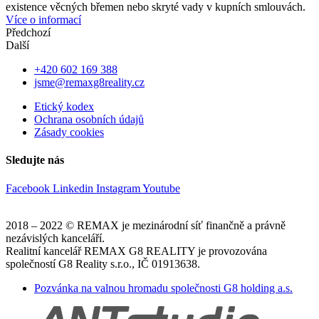
existence věcných břemen nebo skryté vady v kupních smlouvách.
Více o informací
Předchozí
Další
+420 602 169 388
jsme@remaxg8reality.cz
Etický kodex
Ochrana osobních údajů
Zásady cookies
Sledujte nás
Facebook
Linkedin
Instagram
Youtube
2018 – 2022 © REMAX je mezinárodní síť finančně a právně
nezávislých kanceláří.
Realitní kancelář REMAX G8 REALITY je provozována
společností G8 Reality s.r.o., IČ 01913638.
Pozvánka na valnou hromadu společnosti G8 holding a.s.