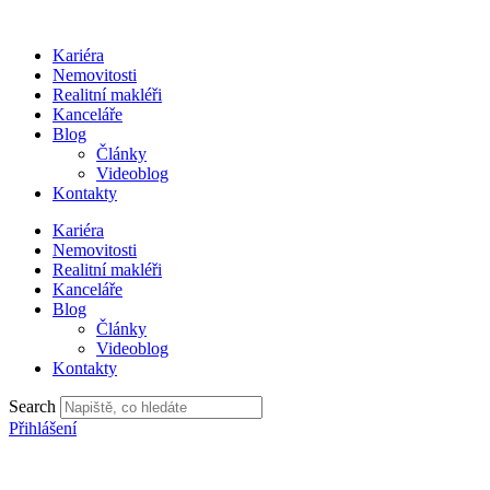
Přejít
k
Kariéra
obsahu
Nemovitosti
Realitní makléři
Kanceláře
Blog
Články
Videoblog
Kontakty
Kariéra
Nemovitosti
Realitní makléři
Kanceláře
Blog
Články
Videoblog
Kontakty
Search
Přihlášení