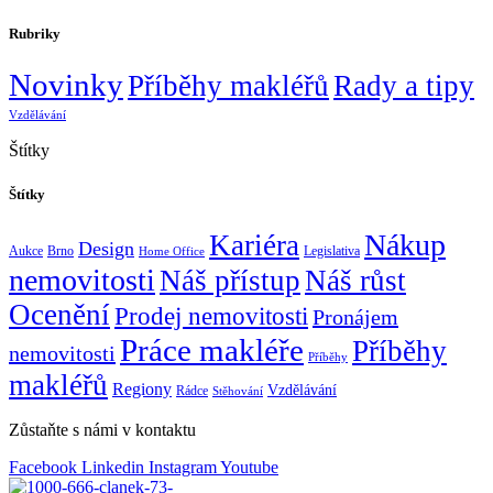
Rubriky
Novinky
Příběhy makléřů
Rady a tipy
Vzdělávání
Štítky
Štítky
Nákup
Kariéra
Design
Aukce
Brno
Legislativa
Home Office
nemovitosti
Náš přístup
Náš růst
Ocenění
Prodej nemovitosti
Pronájem
Práce makléře
Příběhy
nemovitosti
Příběhy
makléřů
Regiony
Vzdělávání
Rádce
Stěhování
Zůstaňte s námi v kontaktu
Facebook
Linkedin
Instagram
Youtube