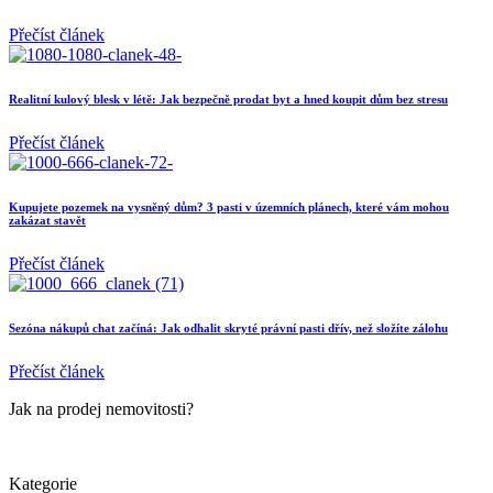
Přečíst článek
Realitní kulový blesk v létě: Jak bezpečně prodat byt a hned koupit dům bez stresu
Přečíst článek
Kupujete pozemek na vysněný dům? 3 pasti v územních plánech, které vám mohou
zakázat stavět
Přečíst článek
Sezóna nákupů chat začíná: Jak odhalit skryté právní pasti dřív, než složíte zálohu
Přečíst článek
Jak na prodej nemovitosti?
Kategorie