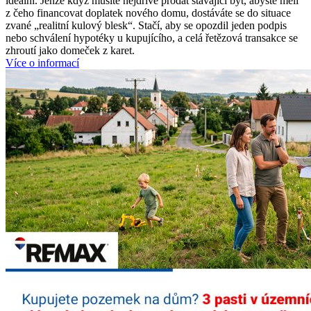
ideální. Jenže když musíte nejdříve prodat stávající byt, abyste měli
z čeho financovat doplatek nového domu, dostáváte se do situace
zvané „realitní kulový blesk“. Stačí, aby se opozdil jeden podpis
nebo schválení hypotéky u kupujícího, a celá řetězová transakce se
zhroutí jako domeček z karet.
Více o informací