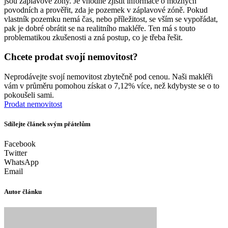
jsou záplavové zóny. Je vhodné zjistit informace o možných
povodních a prověřit, zda je pozemek v záplavové zóně. Pokud
vlastník pozemku nemá čas, nebo příležitost, se vším se vypořádat,
pak je dobré obrátit se na realitního makléře. Ten má s touto
problematikou zkušenosti a zná postup, co je třeba řešit.
Chcete prodat svojí nemovitost?
Neprodávejte svojí nemovitost zbytečně pod cenou. Naši makléři
vám v průměru pomohou získat o 7,12% více, než kdybyste se o to
pokoušeli sami.
Prodat nemovitost
Sdílejte článek svým přátelům
Facebook
Twitter
WhatsApp
Email
Autor článku