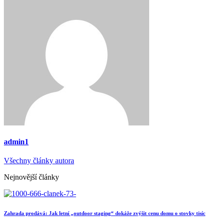
admin1
Všechny články autora
Nejnovější články
Zahrada prodává: Jak letní „outdoor staging“ dokáže zvýšit cenu domu o stovky tisíc