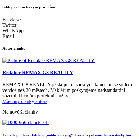
Sdílejte článek svým přátelům
Facebook
Twitter
WhatsApp
Email
Autor článku
Redakce REMAX G8 REALITY
REMAX G8 REALITY je skupina úspěšných kanceláří se sídlem
ve více než 20 městech. Makléřům poskytujeme nadstandardní
zázemí, klientům perfektní služby.
Všechny články autora
Nejnovější články
Zahrada prodává: Jak letní „outdoor staging“ dokáže zvýšit cenu domu o stovky tisíc