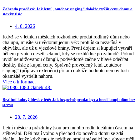
Zahrada prodává: Jak letní „outdoor staging“ dokáže zvýšit cenu domu o
stovky tisíc
4. 8. 2026
Když se v letních měsících rozhodnete prodat rodinný dům nebo
chalupu, musíte si uvědomit jednu věc: prohlídka nezačíná v
obýváku, ale už u vjezdové brány. První dojem si kupující vytváří
během prvních deseti sekund, kdy se rozhlédne po zahradě. Pokud
uvidí neudržovanou džungli, podvědomě začne v hlavě odečítat
desítky tisíc z kupní ceny. Správně provedený letní „outdoor
staging“ (příprava exteriéru) přitom dokáže hodnotu nemovitosti
okamžitě vystřelit nahoru.
Více o informací
Realitní kulový blesk v létě: Jak bezpečně prodat byt a hned koupit dům bez
stresu
28. 7. 2026
Letní měsíce a prázdniny jsou pro mnoho rodin ideálním časem na
stěhování. Děti mají volno a přechod do nového domu se zdá
ideální. Jenže když musíte nejdříve prodat stávající byt, abyste měli