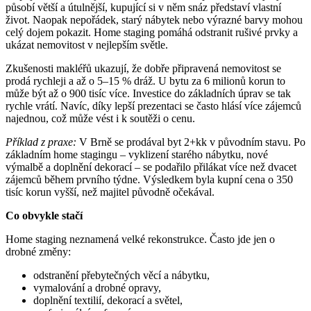
působí větší a útulnější, kupující si v něm snáz představí vlastní
život. Naopak nepořádek, starý nábytek nebo výrazné barvy mohou
celý dojem pokazit. Home staging pomáhá odstranit rušivé prvky a
ukázat nemovitost v nejlepším světle.
Zkušenosti makléřů ukazují, že dobře připravená nemovitost se
prodá rychleji a až o 5–15 % dráž. U bytu za 6 milionů korun to
může být až o 900 tisíc více. Investice do základních úprav se tak
rychle vrátí. Navíc, díky lepší prezentaci se často hlásí více zájemců
najednou, což může vést i k soutěži o cenu.
Příklad z praxe:
V Brně se prodával byt 2+kk v původním stavu. Po
základním home stagingu – vyklizení starého nábytku, nové
výmalbě a doplnění dekorací – se podařilo přilákat více než dvacet
zájemců během prvního týdne. Výsledkem byla kupní cena o 350
tisíc korun vyšší, než majitel původně očekával.
Co obvykle stačí
Home staging neznamená velké rekonstrukce. Často jde jen o
drobné změny:
odstranění přebytečných věcí a nábytku,
vymalování a drobné opravy,
doplnění textilií, dekorací a světel,