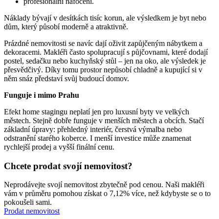
profesionální nafocení.
Náklady bývají v desítkách tisíc korun, ale výsledkem je byt nebo
dům, který působí moderně a atraktivně.
Prázdné nemovitosti se navíc dají oživit zapůjčeným nábytkem a
dekoracemi. Makléři často spolupracují s půjčovnami, které dodají
postel, sedačku nebo kuchyňský stůl – jen na oko, ale výsledek je
přesvědčivý. Díky tomu prostor nepůsobí chladně a kupující si v
něm snáz představí svůj budoucí domov.
Funguje i mimo Prahu
Efekt home stagingu neplatí jen pro luxusní byty ve velkých
městech. Stejně dobře funguje v menších městech a obcích. Stačí
základní úpravy: přehledný interiér, čerstvá výmalba nebo
odstranění starého koberce. I menší investice může znamenat
rychlejší prodej a vyšší finální cenu.
Chcete prodat svojí nemovitost?
Neprodávejte svojí nemovitost zbytečně pod cenou. Naši makléři
vám v průměru pomohou získat o 7,12% více, než kdybyste se o to
pokoušeli sami.
Prodat nemovitost