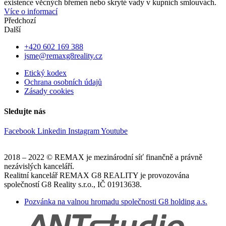
existence věcných břemen nebo skryté vady v kupních smlouvách.
Více o informací
Předchozí
Další
+420 602 169 388
jsme@remaxg8reality.cz
Etický kodex
Ochrana osobních údajů
Zásady cookies
Sledujte nás
Facebook
Linkedin
Instagram
Youtube
2018 – 2022 © REMAX je mezinárodní síť finančně a právně
nezávislých kanceláří.
Realitní kancelář REMAX G8 REALITY je provozována
společností G8 Reality s.r.o., IČ 01913638.
Pozvánka na valnou hromadu společnosti G8 holding a.s.