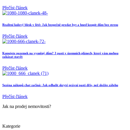
Přečíst článek
Realitní kulový blesk v létě: Jak bezpečně prodat byt a hned koupit dům bez stresu
Přečíst článek
Kupujete pozemek na vysněný dům? 3 pasti v územních plánech, které vám mohou
zakázat stavět
Přečíst článek
Sezóna nákupů chat začíná: Jak odhalit skryté právní pasti dřív, než složíte zálohu
Přečíst článek
Jak na prodej nemovitosti?
Kategorie