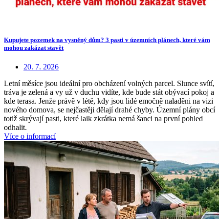
Kupujete pozemek na vysněný dům? 3 pasti v územních plánech, které vám
mohou zakázat stavět
20. 7. 2026
Letní měsíce jsou ideální pro obcházení volných parcel. Slunce svítí,
tráva je zelená a vy už v duchu vidíte, kde bude stát obývací pokoj a
kde terasa. Jenže právě v létě, kdy jsou lidé emočně naladěni na vizi
nového domova, se nejčastěji dělají drahé chyby. Územní plány obcí
totiž skrývají pasti, které laik zkrátka nemá šanci na první pohled
odhalit.
Více o informací