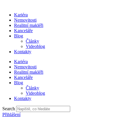
Přejít
k
Kariéra
obsahu
Nemovitosti
Realitní makléři
Kanceláře
Blog
Články
Videoblog
Kontakty
Kariéra
Nemovitosti
Realitní makléři
Kanceláře
Blog
Články
Videoblog
Kontakty
Search
Přihlášení