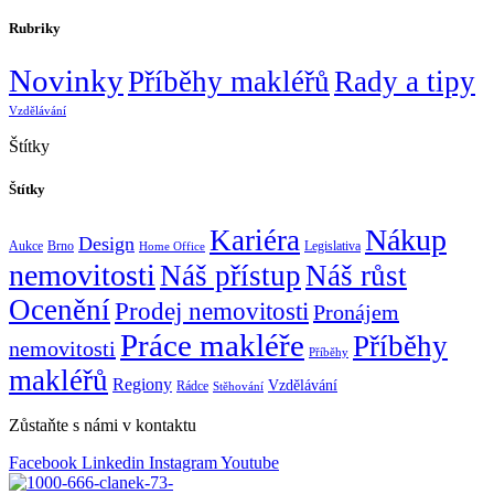
Rubriky
Novinky
Příběhy makléřů
Rady a tipy
Vzdělávání
Štítky
Štítky
Nákup
Kariéra
Design
Aukce
Brno
Legislativa
Home Office
nemovitosti
Náš přístup
Náš růst
Ocenění
Prodej nemovitosti
Pronájem
Práce makléře
Příběhy
nemovitosti
Příběhy
makléřů
Regiony
Vzdělávání
Rádce
Stěhování
Zůstaňte s námi v kontaktu
Facebook
Linkedin
Instagram
Youtube