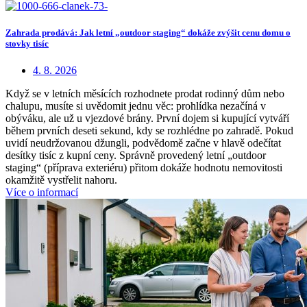
Zahrada prodává: Jak letní „outdoor staging“ dokáže zvýšit cenu domu o
stovky tisíc
4. 8. 2026
Když se v letních měsících rozhodnete prodat rodinný dům nebo
chalupu, musíte si uvědomit jednu věc: prohlídka nezačíná v
obýváku, ale už u vjezdové brány. První dojem si kupující vytváří
během prvních deseti sekund, kdy se rozhlédne po zahradě. Pokud
uvidí neudržovanou džungli, podvědomě začne v hlavě odečítat
desítky tisíc z kupní ceny. Správně provedený letní „outdoor
staging“ (příprava exteriéru) přitom dokáže hodnotu nemovitosti
okamžitě vystřelit nahoru.
Více o informací