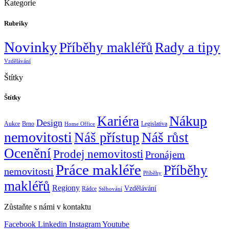
Kategorie
Rubriky
Novinky
Příběhy makléřů
Rady a tipy
Vzdělávání
Štítky
Štítky
Nákup
Kariéra
Design
Aukce
Brno
Legislativa
Home Office
nemovitosti
Náš přístup
Náš růst
Ocenění
Prodej nemovitosti
Pronájem
Práce makléře
Příběhy
nemovitosti
Příběhy
makléřů
Regiony
Vzdělávání
Rádce
Stěhování
Zůstaňte s námi v kontaktu
Facebook
Linkedin
Instagram
Youtube