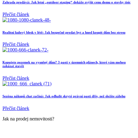
Zahrada prodává: Jak letní „outdoor staging“ dokáže zvýšit cenu domu o stovky tisíc
Přečíst článek
Realitní kulový blesk v létě: Jak bezpečně prodat byt a hned koupit dům bez stresu
Přečíst článek
Kupujete pozemek na vysněný dům? 3 pasti v územních plánech, které vám mohou
zakázat stavět
Přečíst článek
Sezóna nákupů chat začíná: Jak odhalit skryté právní pasti dřív, než složíte zálohu
Přečíst článek
Jak na prodej nemovitosti?