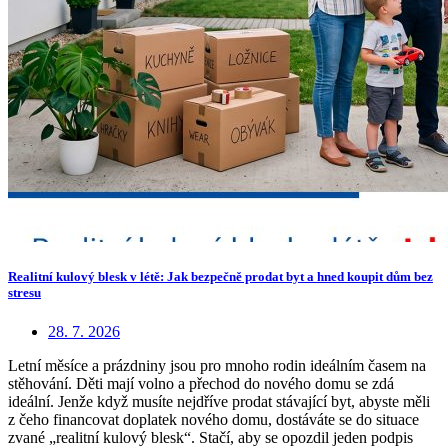
Realitní kulový blesk v létě: Jak bezpečně prodat byt a hned koupit dům bez
stresu
28. 7. 2026
Letní měsíce a prázdniny jsou pro mnoho rodin ideálním časem na
stěhování. Děti mají volno a přechod do nového domu se zdá
ideální. Jenže když musíte nejdříve prodat stávající byt, abyste měli
z čeho financovat doplatek nového domu, dostáváte se do situace
zvané „realitní kulový blesk“. Stačí, aby se opozdil jeden podpis