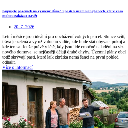
Kupujete pozemek na vysněný dům? 3 pasti v územních plánech, které vám
mohou zakázat stavět
20. 7. 2026
Letní měsíce jsou ideální pro obcházení volných parcel. Slunce svítí,
tráva je zelená a vy už v duchu vidíte, kde bude stát obývací pokoj a
kde terasa. Jenže právě v létě, kdy jsou lidé emočně naladěni na vizi
nového domova, se nejčastěji dělají drahé chyby. Územní plány obcí
totiž skrývají pasti, které laik zkrátka nemá šanci na první pohled
odhalit.
Více o informací