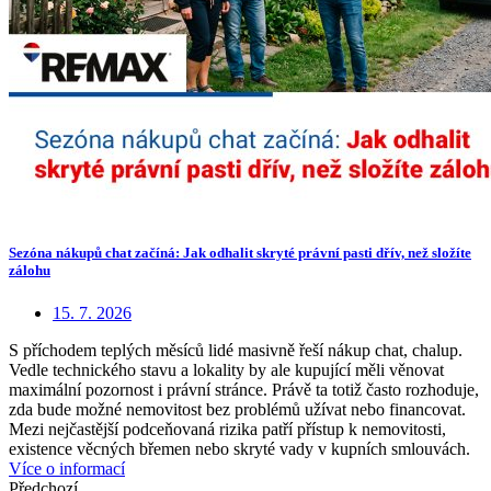
Sezóna nákupů chat začíná: Jak odhalit skryté právní pasti dřív, než složíte
zálohu
15. 7. 2026
S příchodem teplých měsíců lidé masivně řeší nákup chat, chalup.
Vedle technického stavu a lokality by ale kupující měli věnovat
maximální pozornost i právní stránce. Právě ta totiž často rozhoduje,
zda bude možné nemovitost bez problémů užívat nebo financovat.
Mezi nejčastější podceňovaná rizika patří přístup k nemovitosti,
existence věcných břemen nebo skryté vady v kupních smlouvách.
Více o informací
Předchozí