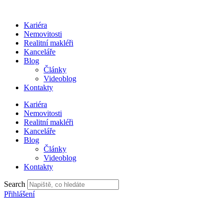
Přejít
k
Kariéra
obsahu
Nemovitosti
Realitní makléři
Kanceláře
Blog
Články
Videoblog
Kontakty
Kariéra
Nemovitosti
Realitní makléři
Kanceláře
Blog
Články
Videoblog
Kontakty
Search
Přihlášení