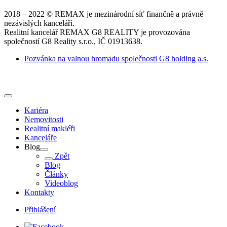
2018 – 2022 © REMAX je mezinárodní síť finančně a právně
nezávislých kanceláří.
Realitní kancelář REMAX G8 REALITY je provozována
společností G8 Reality s.r.o., IČ 01913638.
Pozvánka na valnou hromadu společnosti G8 holding a.s.
Kariéra
Nemovitosti
Realitní makléři
Kanceláře
Blog
Zpět
Blog
Články
Videoblog
Kontakty
Přihlášení