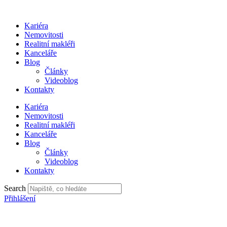
Přejít
k
Kariéra
obsahu
Nemovitosti
Realitní makléři
Kanceláře
Blog
Články
Videoblog
Kontakty
Kariéra
Nemovitosti
Realitní makléři
Kanceláře
Blog
Články
Videoblog
Kontakty
Search
Přihlášení