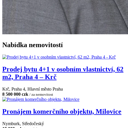
Nabídka nemovitostí
Prodej bytu 4+1 v osobním vlastnictví, 62
m2, Praha 4 – Krč
Krč, Praha 4, Hlavní město Praha
8 500 000 czk
/ za nemovitost
Pronájem komerčního objektu, Milovice
Nymburk, Středočeský