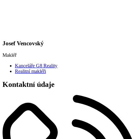
Josef Vencovský
Makléř
Kanceláře G8 Reality
Realitní makléři
Kontaktní údaje