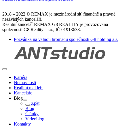
2018 – 2022 © REMAX je mezinárodní síť finančně a právně
nezávislých kanceláří.
Realitní kancelář REMAX G8 REALITY je provozována
společností G8 Reality s.r.o., IČ 01913638.
Pozvánka na valnou hromadu společnosti G8 holding a.s.
Kariéra
Nemovitosti
Realitní makléři
Kanceláře
Blog
Zpět
Blog
Články
Videoblog
Kontakty