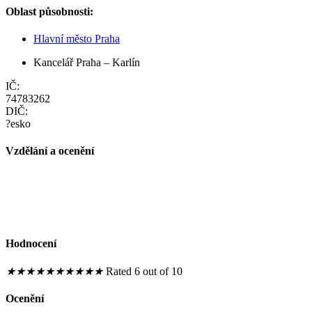
Oblast působnosti:
Hlavní město Praha
Kancelář Praha – Karlín
IČ:
74783262
DIČ:
?esko
Vzdělání a ocenění
Hodnocení
★
★
★
★
★
★
★
★
★
★
Rated 6 out of 10
Ocenění