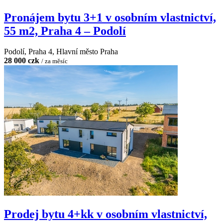
Pronájem bytu 3+1 v osobním vlastnictví,
55 m2, Praha 4 – Podolí
Podolí, Praha 4, Hlavní město Praha
28 000 czk
/ za měsíc
Prodej bytu 4+kk v osobním vlastnictví,