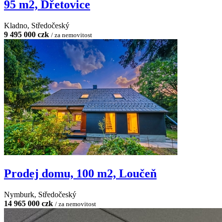
95 m2, Dřetovice
Kladno, Středočeský
9 495 000 czk
/ za nemovitost
Prodej domu, 100 m2, Loučeň
Nymburk, Středočeský
14 965 000 czk
/ za nemovitost