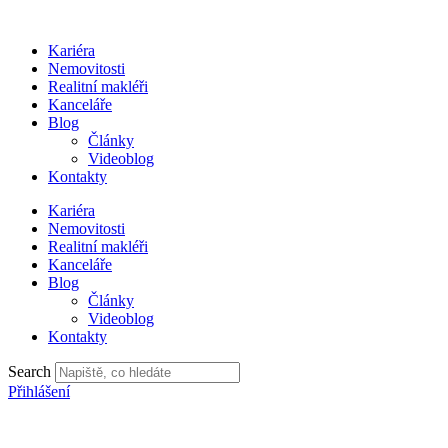
Přejít
k
Kariéra
obsahu
Nemovitosti
Realitní makléři
Kanceláře
Blog
Články
Videoblog
Kontakty
Kariéra
Nemovitosti
Realitní makléři
Kanceláře
Blog
Články
Videoblog
Kontakty
Search
Přihlášení