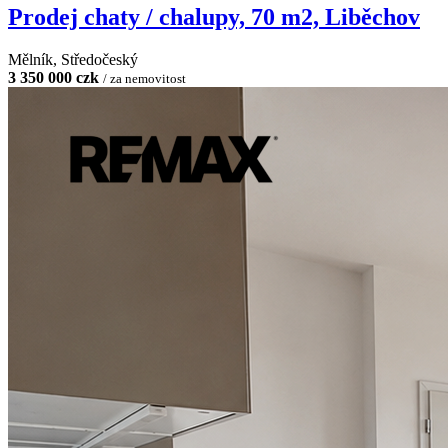
Prodej chaty / chalupy, 70 m2, Liběchov
Mělník, Středočeský
3 350 000 czk
/ za nemovitost