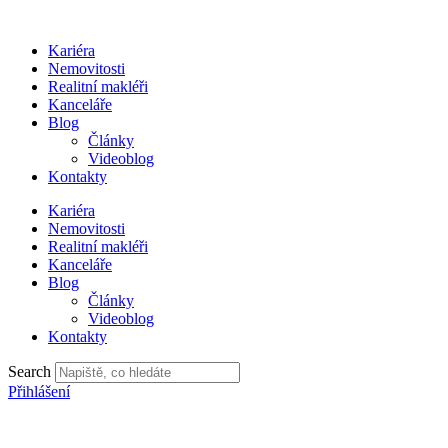
Přejít
k
Kariéra
obsahu
Nemovitosti
Realitní makléři
Kanceláře
Blog
Články
Videoblog
Kontakty
Kariéra
Nemovitosti
Realitní makléři
Kanceláře
Blog
Články
Videoblog
Kontakty
Search
Přihlášení