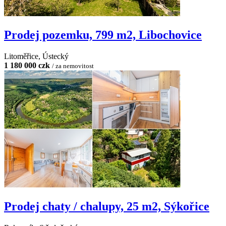
Prodej pozemku, 799 m2, Libochovice
Litoměřice, Ústecký
1 180 000 czk
/ za nemovitost
Prodej chaty / chalupy, 25 m2, Sýkořice