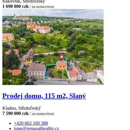
Rakovník, Středočeský
1 690 000 czk
/ za nemovitost
Prodej domu, 115 m2, Slaný
Kladno, Středočeský
7 590 000 czk
/ za nemovitost
+420 602 169 388
jsme@remaxg8reality.cz