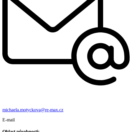
michaela.motyckova@re-max.cz
E-mail
Oblast působnosti: