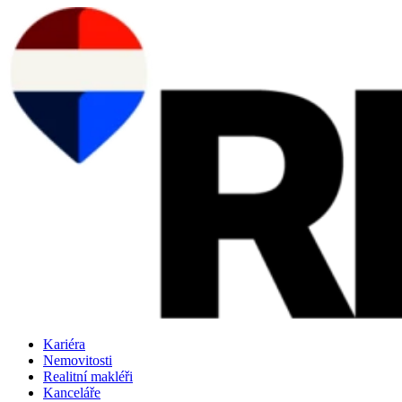
Přejít
k
obsahu
Kariéra
Nemovitosti
Realitní makléři
Kanceláře