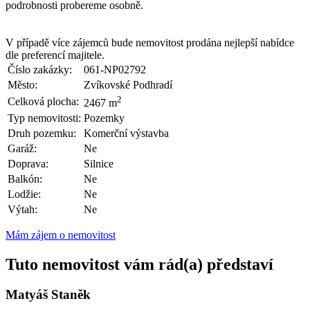
podrobnosti probereme osobně.
V případě více zájemců bude nemovitost prodána nejlepší nabídce
dle preferencí majitele.
Číslo zakázky:
061-NP02792
Město:
Zvíkovské Podhradí
2
Celková plocha:
2467 m
Typ nemovitosti:
Pozemky
Druh pozemku:
Komerční výstavba
Garáž:
Ne
Doprava:
Silnice
Balkón:
Ne
Lodžie:
Ne
Výtah:
Ne
Mám zájem o nemovitost
Tuto nemovitost vám rád(a) představí
Matyáš Staněk