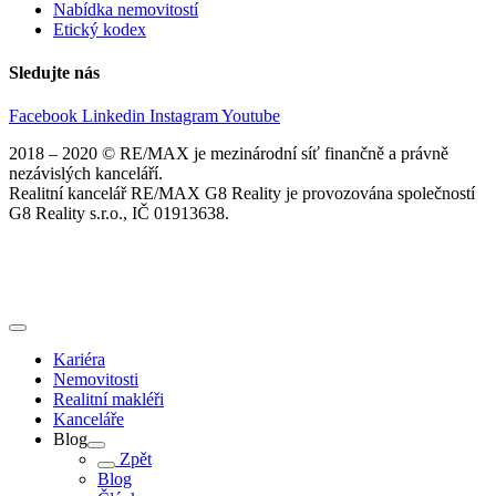
Nabídka nemovitostí
Etický kodex
Sledujte nás
Facebook
Linkedin
Instagram
Youtube
2018 – 2020 © RE/MAX je mezinárodní síť finančně a právně
nezávislých kanceláří.
Realitní kancelář RE/MAX G8 Reality je provozována společností
G8 Reality s.r.o., IČ 01913638.
Kariéra
Nemovitosti
Realitní makléři
Kanceláře
Blog
Zpět
Blog