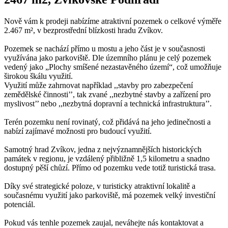
Nově vám k prodeji nabízíme atraktivní pozemek o celkové výměře
2.467 m², v bezprostřední blízkosti hradu Zvíkov.
Pozemek se nachází přímo u mostu a jeho část je v současnosti
využívána jako parkoviště. Dle územního plánu je celý pozemek
vedený jako „Plochy smíšené nezastavěného území“, což umožňuje
širokou škálu využití.
Využití může zahrnovat například ,,stavby pro zabezpečení
zemědělské činnosti’’, tak zvané ,,nezbytné stavby a zařízení pro
myslivost’’ nebo ,,nezbytná dopravní a technická infrastruktura’’.
Terén pozemku není rovinatý, což přidává na jeho jedinečnosti a
nabízí zajímavé možnosti pro budoucí využití.
Samotný hrad Zvíkov, jedna z nejvýznamnějších historických
památek v regionu, je vzdálený přibližně 1,5 kilometru a snadno
dostupný pěší chůzí. Přímo od pozemku vede totiž turistická trasa.
Díky své strategické poloze, v turisticky atraktivní lokalitě a
současnému využití jako parkoviště, má pozemek velký investiční
potenciál.
Pokud vás tenhle pozemek zaujal, neváhejte nás kontaktovat a