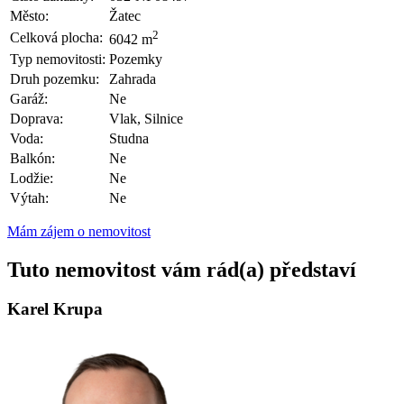
Město:
Žatec
2
Celková plocha:
6042 m
Typ nemovitosti:
Pozemky
Druh pozemku:
Zahrada
Garáž:
Ne
Doprava:
Vlak, Silnice
Voda:
Studna
Balkón:
Ne
Lodžie:
Ne
Výtah:
Ne
Mám zájem o nemovitost
Tuto nemovitost vám rád(a) představí
Karel Krupa