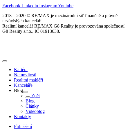
Facebook
Linkedin
Instagram
Youtube
2018 – 2020 © RE/MAX je mezinárodní síť finančně a právně
nezávislých kanceláří.
Realitní kancelář RE/MAX G8 Reality je provozována společností
G8 Reality s.r.o., IČ 01913638.
Kariéra
Nemovitosti
Realitní makléři
Kanceláře
Blog
Zpět
Blog
Články
Videoblog
Kontakty
Přihlášení