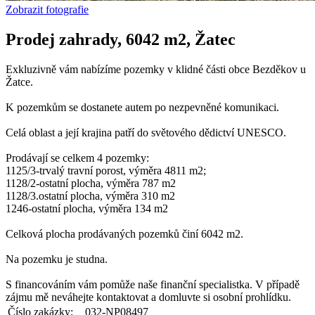
Zobrazit fotografie
Prodej zahrady, 6042 m2, Žatec
Exkluzivně vám nabízíme pozemky v klidné části obce Bezděkov u
Žatce.
K pozemkům se dostanete autem po nezpevněné komunikaci.
Celá oblast a její krajina patří do světového dědictví UNESCO.
Prodávají se celkem 4 pozemky:
1125/3-trvalý travní porost, výměra 4811 m2;
1128/2-ostatní plocha, výměra 787 m2
1128/3.ostatní plocha, výměra 310 m2
1246-ostatní plocha, výměra 134 m2
Celková plocha prodávaných pozemků činí 6042 m2.
Na pozemku je studna.
S financováním vám pomůže naše finanční specialistka. V případě
zájmu mě neváhejte kontaktovat a domluvte si osobní prohlídku.
Číslo zakázky:
032-NP08497