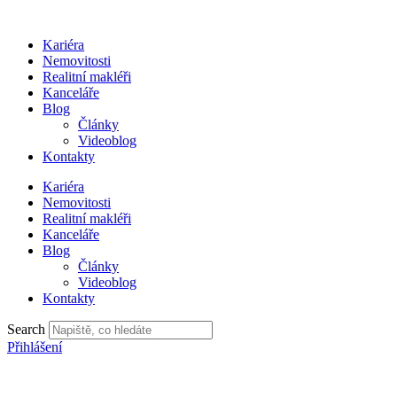
Přejít
k
Kariéra
obsahu
Nemovitosti
Realitní makléři
Kanceláře
Blog
Články
Videoblog
Kontakty
Kariéra
Nemovitosti
Realitní makléři
Kanceláře
Blog
Články
Videoblog
Kontakty
Search
Přihlášení