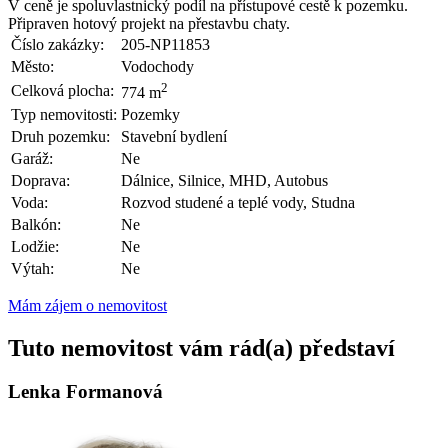
V ceně je spoluvlastnický podíl na přístupové cestě k pozemku.
Připraven hotový projekt na přestavbu chaty.
Číslo zakázky:
205-NP11853
Město:
Vodochody
2
Celková plocha:
774 m
Typ nemovitosti:
Pozemky
Druh pozemku:
Stavební bydlení
Garáž:
Ne
Doprava:
Dálnice, Silnice, MHD, Autobus
Voda:
Rozvod studené a teplé vody, Studna
Balkón:
Ne
Lodžie:
Ne
Výtah:
Ne
Mám zájem o nemovitost
Tuto nemovitost vám rád(a) představí
Lenka Formanová