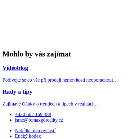
Mohlo by vás zajímat
Videoblog
Podívejte se co vše při prodeji nemovitosti neopomenout…
Rady a tipy
Zajímavé články o trendech a tipech v realitách…
+420 602 169 388
jsme@remaxg8reality.cz
Nabídka nemovitostí
Etický kodex