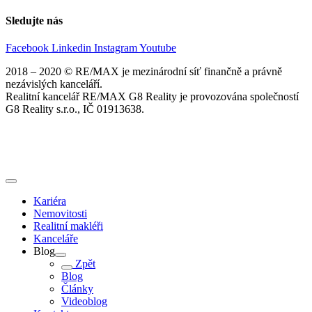
Sledujte nás
Facebook
Linkedin
Instagram
Youtube
2018 – 2020 © RE/MAX je mezinárodní síť finančně a právně
nezávislých kanceláří.
Realitní kancelář RE/MAX G8 Reality je provozována společností
G8 Reality s.r.o., IČ 01913638.
Kariéra
Nemovitosti
Realitní makléři
Kanceláře
Blog
Zpět
Blog
Články
Videoblog