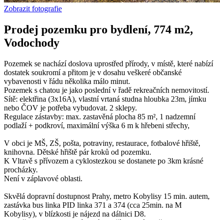
Zobrazit fotografie
Prodej pozemku pro bydlení, 774 m2,
Vodochody
Pozemek se nachází doslova uprostřed přírody, v místě, které nabízí
dostatek soukromí a přitom je v dosahu veškeré občanské
vybavenosti v řádu několika málo minut.
Pozemek s chatou je jako poslední v řadě rekreačních nemovitostí.
Sítě: elektřina (3x16A), vlastní vrtaná studna hloubka 23m, jímku
nebo ČOV je potřeba vybudovat. 2 sklepy.
Regulace zástavby: max. zastavěná plocha 85 m², 1 nadzemní
podlaží + podkroví, maximální výška 6 m k hřebeni střechy,
V obci je MŠ, ZŠ, pošta, potraviny, restaurace, fotbalové hřiště,
knihovna. Dětské hřiště pár kroků od pozemku.
K Vltavě s přívozem a cyklostezkou se dostanete po 3km krásné
procházky.
Není v záplavové oblasti.
Skvělá dopravní dostupnost Prahy, metro Kobylisy 15 min. autem,
zastávka bus linka PID linka 371 a 374 (cca 25min. na M
Kobylisy), v blízkosti je nájezd na dálnici D8.