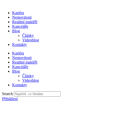
Přejít
k
Kariéra
obsahu
Nemovitosti
Realitní makléři
Kanceláře
Blog
Články
Videoblog
Kontakty
Kariéra
Nemovitosti
Realitní makléři
Kanceláře
Blog
Články
Videoblog
Kontakty
Search
Přihlášení