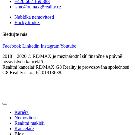
+420 602 169 388
jsme@remaxg8reality.cz
Nabídka nemovitostí
Etický kodex
Sledujte nás
Facebook
Linkedin
Instagram
Youtube
2018 – 2020 © RE/MAX je mezinárodní síť finančně a právně
nezávislých kanceláří.
Realitní kancelář RE/MAX G8 Reality je provozována společností
G8 Reality s.r.o., IČ 01913638.
Kariéra
Nemovitosti
Realitní makléři
Kanceláře
Blog