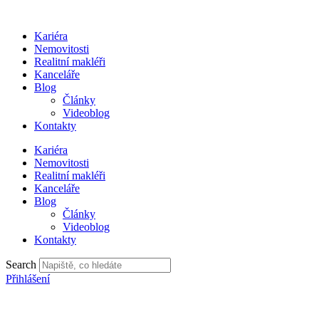
Přejít
k
Kariéra
obsahu
Nemovitosti
Realitní makléři
Kanceláře
Blog
Články
Videoblog
Kontakty
Kariéra
Nemovitosti
Realitní makléři
Kanceláře
Blog
Články
Videoblog
Kontakty
Search
Přihlášení