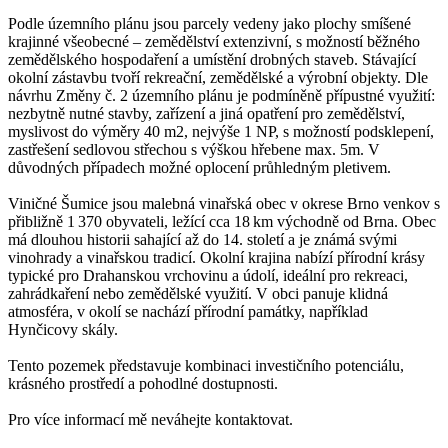
Podle územního plánu jsou parcely vedeny jako plochy smíšené
krajinné všeobecné – zemědělství extenzivní, s možností běžného
zemědělského hospodaření a umístění drobných staveb. Stávající
okolní zástavbu tvoří rekreační, zemědělské a výrobní objekty. Dle
návrhu Změny č. 2 územního plánu je podmíněně přípustné využití:
nezbytně nutné stavby, zařízení a jiná opatření pro zemědělství,
myslivost do výměry 40 m2, nejvýše 1 NP, s možností podsklepení,
zastřešení sedlovou střechou s výškou hřebene max. 5m. V
důvodných případech možné oplocení průhledným pletivem.
Viničné Šumice jsou malebná vinařská obec v okrese Brno venkov s
přibližně 1 370 obyvateli, ležící cca 18 km východně od Brna. Obec
má dlouhou historii sahající až do 14. století a je známá svými
vinohrady a vinařskou tradicí. Okolní krajina nabízí přírodní krásy
typické pro Drahanskou vrchovinu a údolí, ideální pro rekreaci,
zahrádkaření nebo zemědělské využití. V obci panuje klidná
atmosféra, v okolí se nachází přírodní památky, například
Hynčicovy skály.
Tento pozemek představuje kombinaci investičního potenciálu,
krásného prostředí a pohodlné dostupnosti.
Pro více informací mě neváhejte kontaktovat.