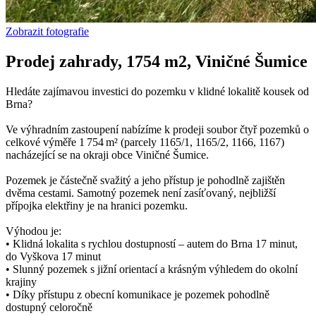
Zobrazit fotografie
Prodej zahrady, 1754 m2, Viničné Šumice
Hledáte zajímavou investici do pozemku v klidné lokalitě kousek od
Brna?
Ve výhradním zastoupení nabízíme k prodeji soubor čtyř pozemků o
celkové výměře 1 754 m² (parcely 1165/1, 1165/2, 1166, 1167)
nacházející se na okraji obce Viničné Šumice.
Pozemek je částečně svažitý a jeho přístup je pohodlně zajištěn
dvěma cestami. Samotný pozemek není zasíťovaný, nejbližší
přípojka elektřiny je na hranici pozemku.
Výhodou je:
• Klidná lokalita s rychlou dostupností – autem do Brna 17 minut,
do Vyškova 17 minut
• Slunný pozemek s jižní orientací a krásným výhledem do okolní
krajiny
• Díky přístupu z obecní komunikace je pozemek pohodlně
dostupný celoročně