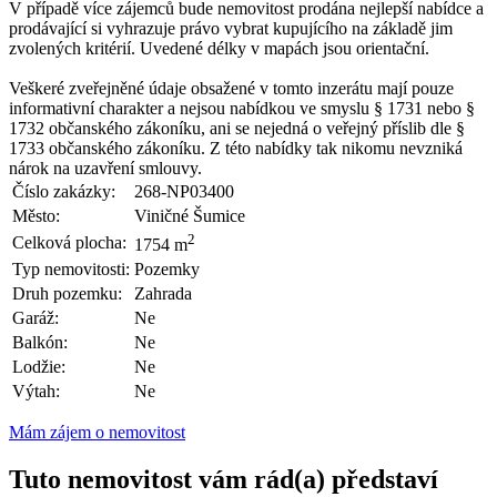
V případě více zájemců bude nemovitost prodána nejlepší nabídce a
prodávající si vyhrazuje právo vybrat kupujícího na základě jim
zvolených kritérií. Uvedené délky v mapách jsou orientační.
Veškeré zveřejněné údaje obsažené v tomto inzerátu mají pouze
informativní charakter a nejsou nabídkou ve smyslu § 1731 nebo §
1732 občanského zákoníku, ani se nejedná o veřejný příslib dle §
1733 občanského zákoníku. Z této nabídky tak nikomu nevzniká
nárok na uzavření smlouvy.
Číslo zakázky:
268-NP03400
Město:
Viničné Šumice
2
Celková plocha:
1754 m
Typ nemovitosti:
Pozemky
Druh pozemku:
Zahrada
Garáž:
Ne
Balkón:
Ne
Lodžie:
Ne
Výtah:
Ne
Mám zájem o nemovitost
Tuto nemovitost vám rád(a) představí