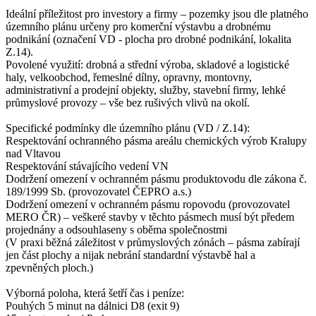
Ideální příležitost pro investory a firmy – pozemky jsou dle platného
územního plánu určeny pro komerční výstavbu a drobnému
podnikání (označení VD - plocha pro drobné podnikání, lokalita
Z.14).
Povolené využití: drobná a střední výroba, skladové a logistické
haly, velkoobchod, řemeslné dílny, opravny, montovny,
administrativní a prodejní objekty, služby, stavební firmy, lehké
průmyslové provozy – vše bez rušivých vlivů na okolí.
Specifické podmínky dle územního plánu (VD / Z.14):
Respektování ochranného pásma areálu chemických výrob Kralupy
nad Vltavou
Respektování stávajícího vedení VN
Dodržení omezení v ochranném pásmu produktovodu dle zákona č.
189/1999 Sb. (provozovatel ČEPRO a.s.)
Dodržení omezení v ochranném pásmu ropovodu (provozovatel
MERO ČR) – veškeré stavby v těchto pásmech musí být předem
projednány a odsouhlaseny s oběma společnostmi
(V praxi běžná záležitost v průmyslových zónách – pásma zabírají
jen část plochy a nijak nebrání standardní výstavbě hal a
zpevněných ploch.)
Výborná poloha, která šetří čas i peníze:
Pouhých 5 minut na dálnici D8 (exit 9)