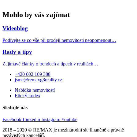
Mohlo by vás zajímat
Videoblog
Podívejte se co vše při prodeji nemovitosti neopomenout…
Rady a tipy
Zajímavé články o trendech a tipech v realitách…
+420 602 169 388
jsme@remaxg8reality.cz
Nabídka nemovitostí
Etický kodex
Sledujte nás
Facebook
Linkedin
Instagram
Youtube
2018 – 2020 © RE/MAX je mezinárodní síť finančně a právně
nezávislých kanceláří.