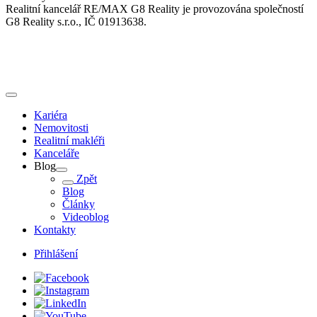
Realitní kancelář RE/MAX G8 Reality je provozována společností
G8 Reality s.r.o., IČ 01913638.
Kariéra
Nemovitosti
Realitní makléři
Kanceláře
Blog
Zpět
Blog
Články
Videoblog
Kontakty
Přihlášení