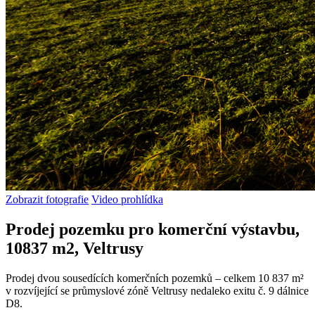
Zobrazit fotografie
Video prohlídka
Prodej pozemku pro komerční výstavbu,
10837 m2, Veltrusy
Prodej dvou sousedících komerčních pozemků – celkem 10 837 m²
v rozvíjející se průmyslové zóně Veltrusy nedaleko exitu č. 9 dálnice
D8.