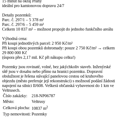
15 minut na okraj Prahy
ideální pro kamionovou dopravu 24/7
Detaily pozemků:
Parc. č. 297/1 – 5 378 m²
Parc. č. 297/6 – 5 459 m²
Celkem 10 837 m² – možnost propojit do jednoho funkčního areálu
Výhodná cena:
Při koupi jednotlivých parcel: 2 950 Kč/m²
Při koupi obou pozemků dohromady: pouze 2 750 Kč/m² → celkem
29 800 000 Kč
(úspora přes 2,17 mil. Kč při nákupu celku!)
Pozemky jsou rovinaté, volné, bez jakýchkoliv staveb. Inženýrské
sítě jsou v dosahu nebo přímo na hranici pozemku. Dopravní
obslužnost je řešena stávající panelovou cestou od kruhového
objezdu (město preferuje její rekonstrukci) s možností podání žádosti
napojení na silnici II/608. Veškerá občanská vybavenost do 1 km ve
Veltrusech.
Číslo zakázky:
218-NP06787
Město:
Veltrusy
2
Celková plocha:
10837 m
Typ nemovitosti:
Pozemky