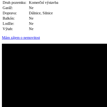
Druh pozemku:
Komerční výstavba
Garáž:
Ne
Doprava:
Dálnice, Silnice
Balkón:
Ne
Lodžie:
Ne
Výtah:
Ne
Mám zájem o nemovitost