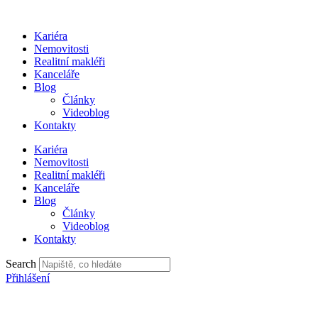
Přejít
k
Kariéra
obsahu
Nemovitosti
Realitní makléři
Kanceláře
Blog
Články
Videoblog
Kontakty
Kariéra
Nemovitosti
Realitní makléři
Kanceláře
Blog
Články
Videoblog
Kontakty
Search
Přihlášení