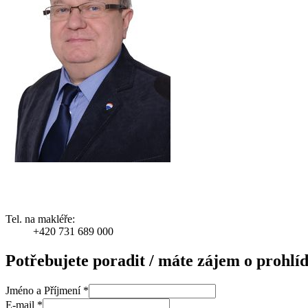
Tel. na makléře:
+420 731 689 000
Potřebujete poradit / máte zájem o prohlí
Jméno a Příjmení
*
E-mail
*