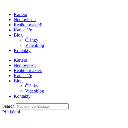
Přejít
k
Kariéra
obsahu
Nemovitosti
Realitní makléři
Kanceláře
Blog
Články
Videoblog
Kontakty
Kariéra
Nemovitosti
Realitní makléři
Kanceláře
Blog
Články
Videoblog
Kontakty
Search
Přihlášení