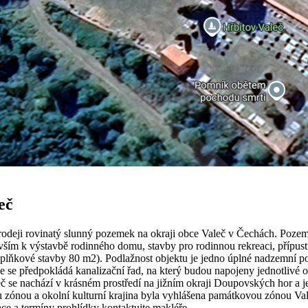
eč
rodeji rovinatý slunný pozemek na okraji obce Valeč v Čechách. Pozeme
ím k výstavbě rodinného domu, stavby pro rodinnou rekreaci, přípustné
lňkové stavby 80 m2). Podlažnost objektu je jedno úplné nadzemní podl
kde se předpokládá kanalizační řad, na který budou napojeny jednotlivé
eč se nachází v krásném prostředí na jižním okraji Doupovských hor a 
 zónou a okolní kulturní krajina byla vyhlášena památkovou zónou Va
ace a termíny prohlídky kontaktujte makléře.