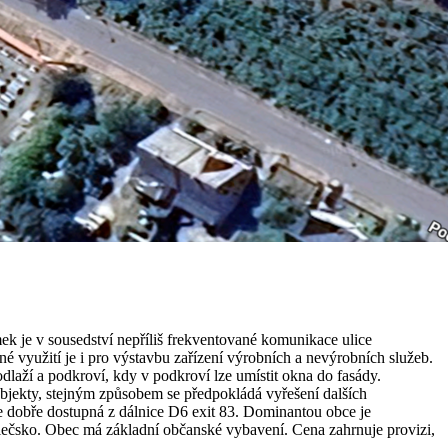
k je v sousedství nepříliš frekventované komunikace ulice
 využití je i pro výstavbu zařízení výrobních a nevýrobních služeb.
aží a podkroví, kdy v podkroví lze umístit okna do fasády.
 objekty, stejným způsobem se předpokládá vyřešení dalších
je dobře dostupná z dálnice D6 exit 83. Dominantou obce je
lečsko. Obec má základní občanské vybavení. Cena zahrnuje provizi,