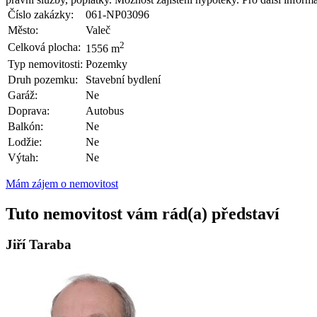
Číslo zakázky:
061-NP03096
Město:
Valeč
2
Celková plocha:
1556 m
Typ nemovitosti:
Pozemky
Druh pozemku:
Stavební bydlení
Garáž:
Ne
Doprava:
Autobus
Balkón:
Ne
Lodžie:
Ne
Výtah:
Ne
Mám zájem o nemovitost
Tuto nemovitost vám rád(a) představí
Jiří Taraba