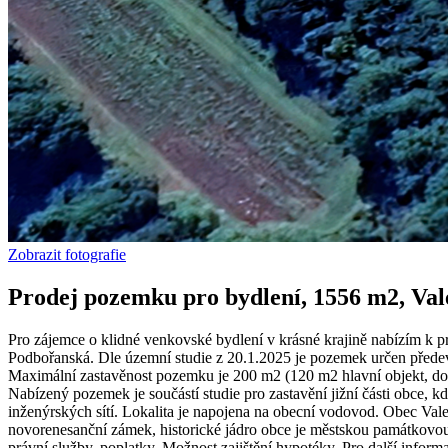
Zobrazit fotografie
Prodej pozemku pro bydlení, 1556 m2, Val
Pro zájemce o klidné venkovské bydlení v krásné krajině nabízím k p
Podbořanská. Dle územní studie z 20.1.2025 je pozemek určen předevš
Maximální zastavěnost pozemku je 200 m2 (120 m2 hlavní objekt, dop
Nabízený pozemek je součástí studie pro zastavění jižní části obce, 
inženýrských sítí. Lokalita je napojena na obecní vodovod. Obec Val
novorenesanční zámek, historické jádro obce je městskou památkovou
právní služby, poplatky. Možnost zajištění hypotéky. Pro další inform