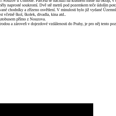
Nouzov u Unhoště. Parcela se nachází na krásném místě na okraji, v b
y měly naprosté soukromí. Dvě stě metrů pod pozemkem teče údolím poto
ované chodníky a zřízeno osvětlení. V minulosti bylo již vydané Územ
 včetně škol, školek, divadla, kina atd..
 autobusem přímo z Nouzova.
írodou a zároveň v dojezdové vzdálenosti do Prahy, je pro něj tento po