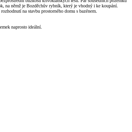
ezprostřední blízkosti křivoklátských lesů. Pár sousedních pozemků
k, na němž je Bozděchův rybník, který je vhodný i ke koupání.
ní rozhodnutí na stavbu prostorného domu s bazénem.
zemek naprosto ideální.