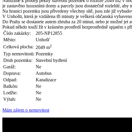
Nabízíme k prodeji pěkný stavební pozemek o rozloze 2049 m2 v obci 
je zastavěno luxusními domy a parcely jsou dostatečně rozlehlé, ab
Na hranici pozemku jsou přivedeny všechny sítě, jsou zde již vybud
V Unhošti, která je vzdálena tři minuty je veškerá občanská vybavenost
Do Prahy se dostanete autem zhruba za 20 minut, nebo je možné jet
Pokud někdo touží žít v krásném prostředí bezprostředně spjatém s př
Číslo zakázky:
205-NP12855
Město:
Unhošť
2
Celková plocha:
2049 m
Typ nemovitosti:
Pozemky
Druh pozemku:
Stavební bydlení
Garáž:
Ne
Doprava:
Autobus
Odpad:
Kanalizace
Balkón:
Ne
Lodžie:
Ne
Výtah:
Ne
Mám zájem o nemovitost