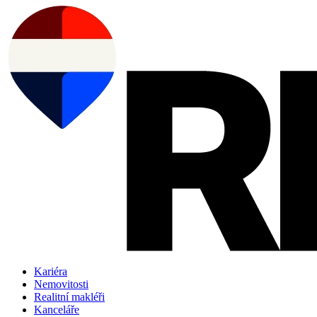
Přejít
k
obsahu
Kariéra
Nemovitosti
Realitní makléři
Kanceláře