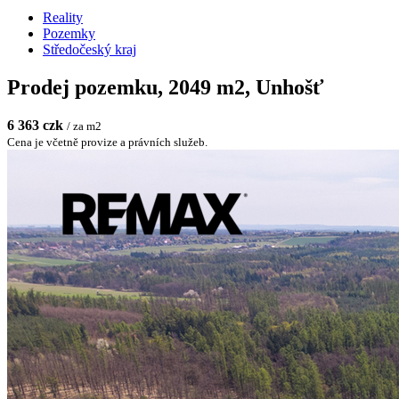
Reality
Pozemky
Středočeský kraj
Prodej pozemku, 2049 m2, Unhošť
6 363 czk
/ za m2
Cena je včetně provize a právních služeb.