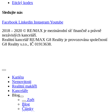
Etický kodex
Sledujte nás
Facebook
Linkedin
Instagram
Youtube
2018 – 2020 © RE/MAX je mezinárodní síť finančně a právně
nezávislých kanceláří.
Realitní kancelář RE/MAX G8 Reality je provozována společností
G8 Reality s.r.o., IČ 01913638.
Kariéra
Nemovitosti
Realitní makléři
Kanceláře
Blog
Zpět
Blog
Články