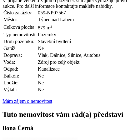
V případě velkého zájmu o pozemek si majitel vyhrazuje právo
aukce. Pro další informace kontaktujte makléře nabídky.
Číslo zakázky:
059-NP07567
Město:
Týnec nad Labem
2
Celková plocha:
879 m
Typ nemovitosti:
Pozemky
Druh pozemku:
Stavební bydlení
Garáž:
Ne
Doprava:
Vlak, Dálnice, Silnice, Autobus
Voda:
Zdroj pro celý objekt
Odpad:
Kanalizace
Balkón:
Ne
Lodžie:
Ne
Výtah:
Ne
Mám zájem o nemovitost
Tuto nemovitost vám rád(a) představí
Ilona Černá