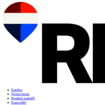
Přejít
k
obsahu
Kariéra
Nemovitosti
Realitní makléři
Kanceláře