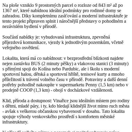
Na ploše vzniklo 9 prostorných parcel o rozloze od 843 m² až po
1367 m², které nabídnou ideální podmínky pro rodinné domy se
zahradou. Díky kompletnímu zasíťování a moderní infrastruktuře je
tento projekt připraven splnit i náročnější představy o pohodlném a
nezávislém bydlení v přírodě.
Součástí nabídky je: vybudovaná infrastruktura, zpevněná
příjezdová komunikace, vjezdy k jednotlivým pozemkům, včetně
veřejného osvětlení.
Lokalita, která má co nabídnout: v bezprostřední blízkosti najdete
nejen zastávku BUS (2 minuty pěšky) a vlakovou stanici (3 minuty)
s přímými spoji do Kolína nebo Pardubic, ale i školu s moderní
sportovní halou, dětská a sportovní hřiště, tenisové kurty a mnoho
příležitostí k trávení volného času v přírodě. Potraviny a další denní
potřeby pohodlně nakoupíte v supermarketu Penny (1,5 km) nebo v
prodejně COOP (1,3 km) - obojí v docházkové vzdálenosti.
Klid, příroda a dostupnost: Vinařice jsou ideálním místem pro rodiny
s dětmi, mladé páry, i ty, kdo hledají klidnější život mimo ruch města
- avšak s veškerou občanskou vybaveností v dosahu. Tato lokalita
spojuje výhody venkovského prostředí s komfortem městské
infrastruktury.