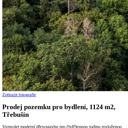
Zobrazit fotografie
Prodej pozemku pro bydlení, 1124 m2,
Třebušín
Vymyslet moderní dřevostavbu pro čtyřčlennou rodinu rozloženou