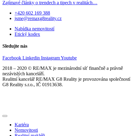
Zajímavé články o trendech a tipech v realitách…
+420 602 169 388
jsme@remaxg8reality.cz
Nabídka nemovitostí
Etický kodex
Sledujte nás
Facebook
Linkedin
Instagram
Youtube
2018 – 2020 © RE/MAX je mezinárodní síť finančně a právně
nezávislých kanceláří.
Realitní kancelář RE/MAX G8 Reality je provozována společností
G8 Reality s.r.o., IČ 01913638.
Kariéra
Nemovitosti
Realitní makléři