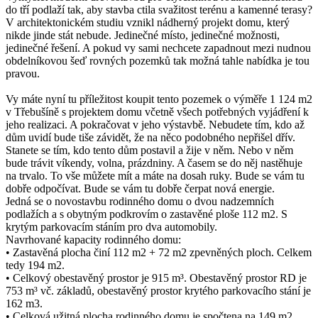
do tří podlaží tak, aby stavba ctila svažitost terénu a kamenné terasy?
V architektonickém studiu vznikl nádherný projekt domu, který
nikde jinde stát nebude. Jedinečné místo, jedinečné možnosti,
jedinečné řešení. A pokud vy sami nechcete zapadnout mezi nudnou
obdelníkovou šeď rovných pozemků tak možná tahle nabídka je tou
pravou.
Vy máte nyní tu příležitost koupit tento pozemek o výměře 1 124 m2
v Třebušíně s projektem domu včetně všech potřebných vyjádření k
jeho realizaci. A pokračovat v jeho výstavbě. Nebudete tím, kdo až
dům uvidí bude tiše závidět, že na něco podobného nepřišel dřív.
Stanete se tím, kdo tento dům postavil a žije v něm. Nebo v něm
bude trávit víkendy, volna, prázdniny. A časem se do něj nastěhuje
na trvalo. To vše můžete mít a máte na dosah ruky. Bude se vám tu
dobře odpočívat. Bude se vám tu dobře čerpat nová energie.
Jedná se o novostavbu rodinného domu o dvou nadzemních
podlažích a s obytným podkrovím o zastavěné ploše 112 m2. S
krytým parkovacím stáním pro dva automobily.
Navrhované kapacity rodinného domu:
• Zastavěná plocha činí 112 m2 + 72 m2 zpevněných ploch. Celkem
tedy 194 m2.
• Celkový obestavěný prostor je 915 m³. Obestavěný prostor RD je
753 m³ vč. základů, obestavěný prostor krytého parkovacího stání je
162 m3.
• Celková užitná plocha rodinného domu je spočtena na 149 m2.