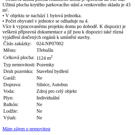
Užitná plocha krytého parkovacího stání a venkovního skladu je 43
m².
• V objektu se nachází 1 bytová jednotka.
• Počet obyvatel v jednotce se odhaduje na 4.
Více k vypracovanému projektu domu po dohodě. K dispozici je
veškerá přípravná dokumentace a již jsou k dispozici také různá
vyjádření dotčených orgánů k umístění stavby.
Číslo zakázky:
024-NP07002
Město:
Třebušín
2
Celková plocha:
1124 m
Typ nemovitosti:
Pozemky
Druh pozemku:
Stavební bydlení
Garáž:
Ne
Doprava:
Silnice, Autobus
Voda:
Zdroj pro celý objekt
Plyn:
Individuální
Balkón:
Ne
Lodžie:
Ne
Výtah:
Ne
Mám zájem o nemovitost