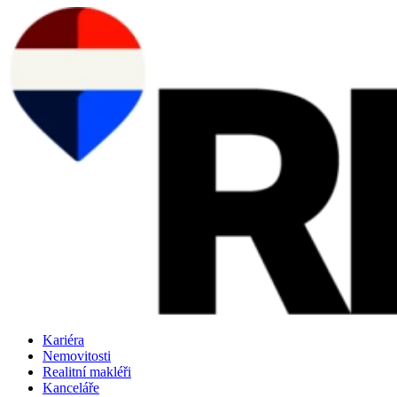
Přejít
k
obsahu
Kariéra
Nemovitosti
Realitní makléři
Kanceláře