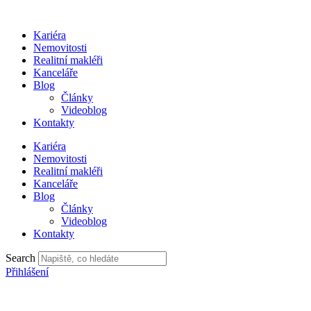
Přejít
k
Kariéra
obsahu
Nemovitosti
Realitní makléři
Kanceláře
Blog
Články
Videoblog
Kontakty
Kariéra
Nemovitosti
Realitní makléři
Kanceláře
Blog
Články
Videoblog
Kontakty
Search
Přihlášení