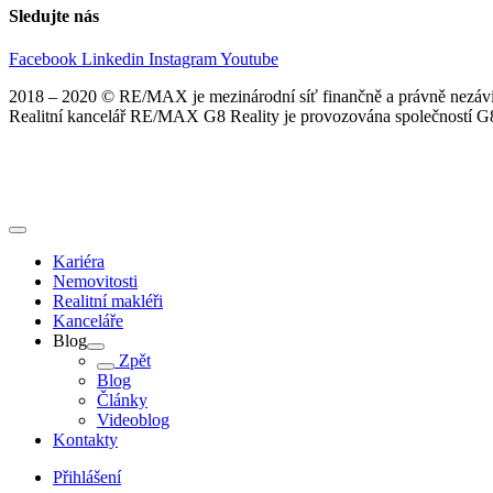
Sledujte nás
Facebook
Linkedin
Instagram
Youtube
2018 – 2020 © RE/MAX je mezinárodní síť finančně a právně nezávis
Realitní kancelář RE/MAX G8 Reality je provozována společností G8 
Kariéra
Nemovitosti
Realitní makléři
Kanceláře
Blog
Zpět
Blog
Články
Videoblog
Kontakty
Přihlášení