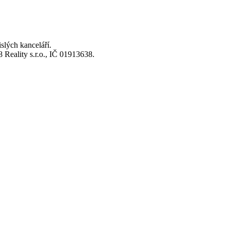
lých kanceláří.
Reality s.r.o., IČ 01913638.