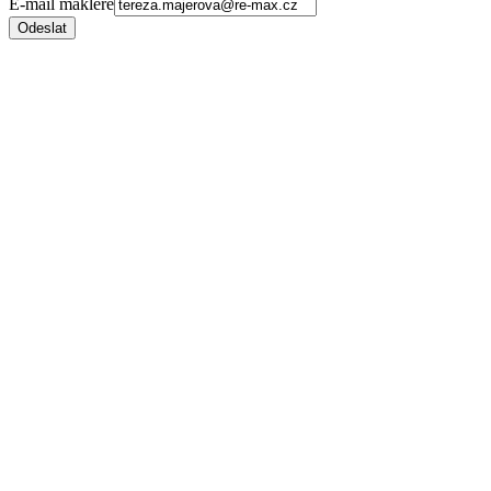
E-mail makléře
Odeslat