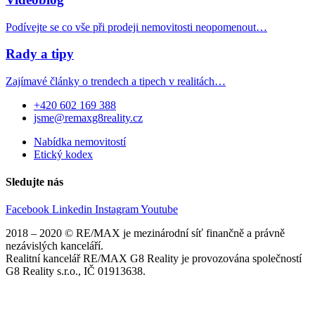
Podívejte se co vše při prodeji nemovitosti neopomenout…
Rady a tipy
Zajímavé články o trendech a tipech v realitách…
+420 602 169 388
jsme@remaxg8reality.cz
Nabídka nemovitostí
Etický kodex
Sledujte nás
Facebook
Linkedin
Instagram
Youtube
2018 – 2020 © RE/MAX je mezinárodní síť finančně a právně
nezávislých kanceláří.
Realitní kancelář RE/MAX G8 Reality je provozována společností
G8 Reality s.r.o., IČ 01913638.