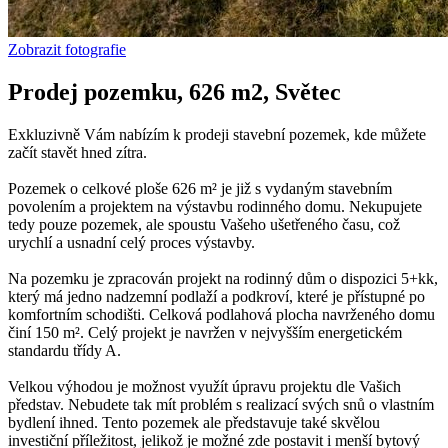
Zobrazit fotografie
Prodej pozemku, 626 m2, Světec
Exkluzivně Vám nabízím k prodeji stavební pozemek, kde můžete
začít stavět hned zítra.
Pozemek o celkové ploše 626 m² je již s vydaným stavebním
povolením a projektem na výstavbu rodinného domu. Nekupujete
tedy pouze pozemek, ale spoustu Vašeho ušetřeného času, což
urychlí a usnadní celý proces výstavby.
Na pozemku je zpracován projekt na rodinný dům o dispozici 5+kk,
který má jedno nadzemní podlaží a podkroví, které je přístupné po
komfortním schodišti. Celková podlahová plocha navrženého domu
činí 150 m². Celý projekt je navržen v nejvyšším energetickém
standardu třídy A.
Velkou výhodou je možnost využít úpravu projektu dle Vašich
představ. Nebudete tak mít problém s realizací svých snů o vlastním
bydlení ihned. Tento pozemek ale představuje také skvělou
investiční příležitost, jelikož je možné zde postavit i menší bytový