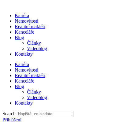
Přejít
k
Kariéra
obsahu
Nemovitosti
Realitní makléři
Kanceláře
Blog
Články
Videoblog
Kontakty
Kariéra
Nemovitosti
Realitní makléři
Kanceláře
Blog
Články
Videoblog
Kontakty
Search
Přihlášení