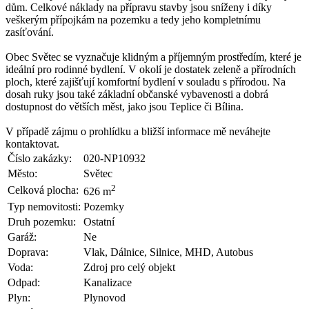
dům. Celkové náklady na přípravu stavby jsou sníženy i díky
veškerým přípojkám na pozemku a tedy jeho kompletnímu
zasíťování.
Obec Světec se vyznačuje klidným a příjemným prostředím, které je
ideální pro rodinné bydlení. V okolí je dostatek zeleně a přírodních
ploch, které zajišťují komfortní bydlení v souladu s přírodou. Na
dosah ruky jsou také základní občanské vybavenosti a dobrá
dostupnost do větších měst, jako jsou Teplice či Bílina.
V případě zájmu o prohlídku a bližší informace mě neváhejte
kontaktovat.
Číslo zakázky:
020-NP10932
Město:
Světec
2
Celková plocha:
626 m
Typ nemovitosti:
Pozemky
Druh pozemku:
Ostatní
Garáž:
Ne
Doprava:
Vlak, Dálnice, Silnice, MHD, Autobus
Voda:
Zdroj pro celý objekt
Odpad:
Kanalizace
Plyn:
Plynovod